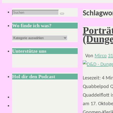
Schlagwo
Suchen
Suchen
nach:
Wo finde ich was?
Porträ
(Dunge
Wo
finde
Unterstütze uns
ich
Von
Mirco
31
was?
Hol dir den Podcast
Lesezeit:
4
Mi
Quabbelpod Qu
Quaddelflott i
am 17. Oktobe
Gnomen-Klerik