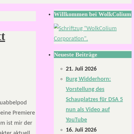
Willkommen bei WolkColium
t
Neueste Beiträge
21. Juli 2026
Burg Widderhorn:
Vorstellung des
Schauplatzes für DSA 5
 Quabbelpod
nun als Video auf
seine Premiere
YouTube
m ist mir der
16. Juli 2026
kter aktuell