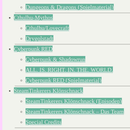
Dungeons & Dragons (Spielmaterial)
Cthulhu-Mythos
Cthulhu/Lovecraft
Drygolstadt
Cyberpunk RED
Cyberpunk & Shadowrun
ALL. IS. RIGHT. IN. THE. WORLD.
Cyberpunk RED (Spielmaterial)
SteamTinkerers Klönschnack
SteamTinkerers Klönschnack (Episoden)
SteamTinkerers Klönschnack – Das Team
Special Credits