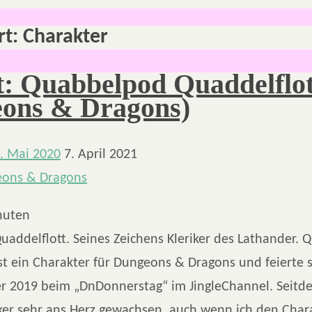
rt:
Charakter
t: Quabbelpod Quaddelflot
ons & Dragons)
. Mai 2020
7. April 2021
nuten
addelflott. Seines Zeichens Kleriker des Lathander.
st ein Charakter für Dungeons & Dragons und feierte 
r 2019 beim „DnDonnerstag“ im JingleChannel. Seitde
er sehr ans Herz gewachsen, auch wenn ich den Chara