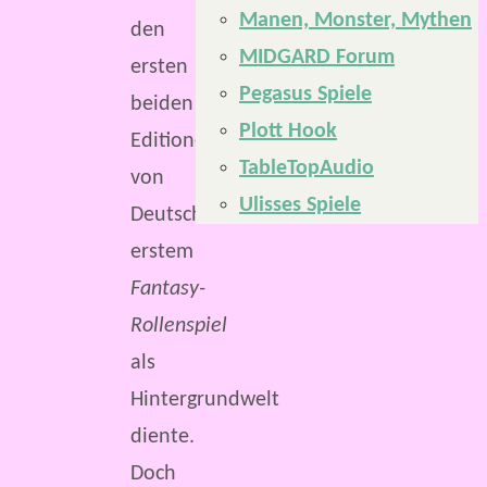
Manen, Monster, Mythen
den
MIDGARD Forum
ersten
Pegasus Spiele
beiden
Plott Hook
Editionen
TableTopAudio
von
Ulisses Spiele
Deutschlands
erstem
Fantasy-
Rollenspiel
als
Hintergrundwelt
diente.
Doch