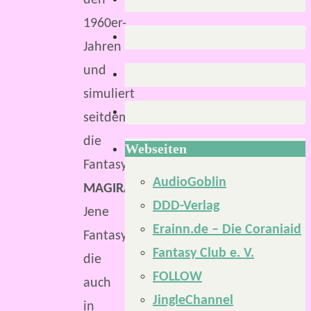
den
1960er-
Jahren
und
simuliert
seitdem
die
Webseiten
Fantasywelt
AudioGoblin
MAGIRA
.
DDD-Verlag
Jene
Erainn.de – Die Coraniaid
Fantasywelt,
Fantasy Club e. V.
die
FOLLOW
auch
JingleChannel
in