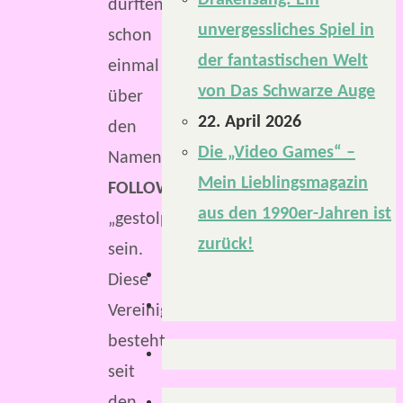
Drakensang: Ein
dürften
unvergessliches Spiel in
schon
der fantastischen Welt
einmal
von Das Schwarze Auge
über
22. April 2026
den
Die „Video Games“ –
Namen
Mein Lieblingsmagazin
FOLLOW
aus den 1990er-Jahren ist
„gestolpert“
zurück!
sein.
Diese
Vereinigung
besteht
seit