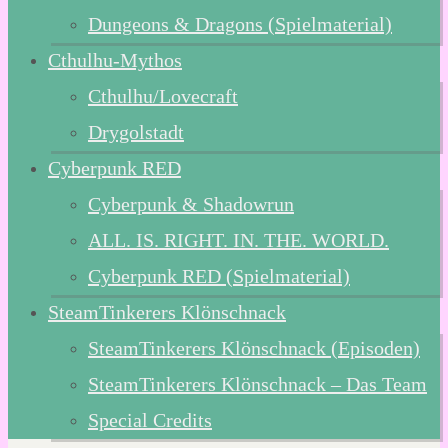
Dungeons & Dragons (Spielmaterial)
Cthulhu-Mythos
Cthulhu/Lovecraft
Drygolstadt
Cyberpunk RED
Cyberpunk & Shadowrun
ALL. IS. RIGHT. IN. THE. WORLD.
Cyberpunk RED (Spielmaterial)
SteamTinkerers Klönschnack
SteamTinkerers Klönschnack (Episoden)
SteamTinkerers Klönschnack – Das Team
Special Credits