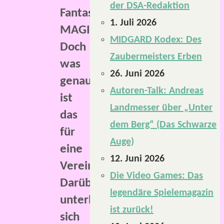
der DSA-Redaktion
Fantasywelt
1. Juli 2026
MAGIRA.
MIDGARD Kodex: Des
Doch
Zaubermeisters Erben
was
26. Juni 2026
genau
Autoren-Talk: Andreas
ist
Landmesser über „Unter
das
dem Berg“ (Das Schwarze
für
Auge)
eine
12. Juni 2026
Vereinigung?
Die Video Games: Das
Darüber
legendäre Spielemagazin
unterhält
ist zurück!
sich