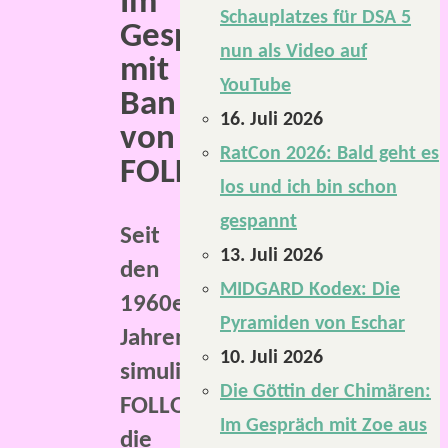
Im
Schauplatzes für DSA 5
Gespräch
nun als Video auf
mit
YouTube
Ban
16. Juli 2026
von
RatCon 2026: Bald geht es
FOLLOW.
los und ich bin schon
gespannt
Seit
13. Juli 2026
den
MIDGARD Kodex: Die
1960er-
Pyramiden von Eschar
Jahren
10. Juli 2026
simuliert
Die Göttin der Chimären:
FOLLOW
Im Gespräch mit Zoe aus
die