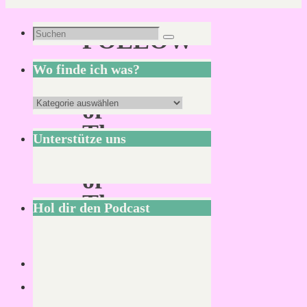
Suchen
FOLLOW
Suchen
nach:
–
Wo finde ich was?
Fellowship
Wo
of
finde
The
Unterstütze uns
ich
Lords
was?
of
The
Hol dir den Podcast
Lands
of
Wonder