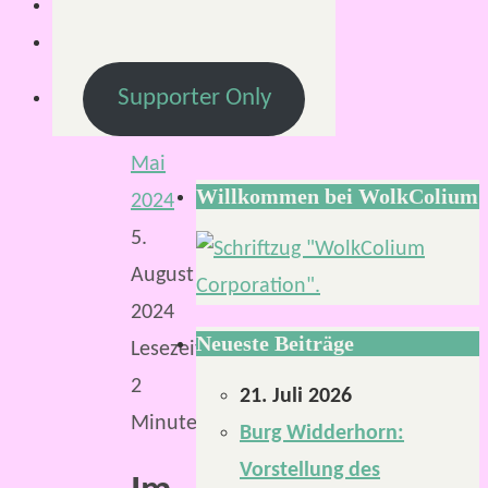
Von
KLNSCHNCK
Supporter Only
3.
Mai
Willkommen bei WolkColium
2024
5.
August
2024
Neueste Beiträge
Lesezeit:
2
21. Juli 2026
Minuten
Burg Widderhorn:
Vorstellung des