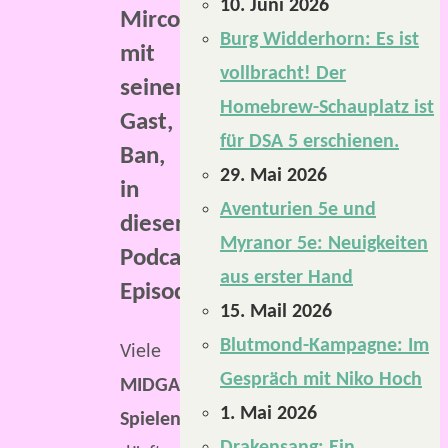
10. Juni 2026
Mirco
Burg Widderhorn: Es ist
mit
vollbracht! Der
seinem
Homebrew-Schauplatz ist
Gast,
für DSA 5 erschienen.
Ban,
29. Mai 2026
in
Aventurien 5e und
dieser
Myranor 5e: Neuigkeiten
Podcast-
aus erster Hand
Episode.
15. Mail 2026
Blutmond-Kampagne: Im
Viele
Gespräch mit Niko Hoch
MIDGARD-
1. Mai 2026
Spielende