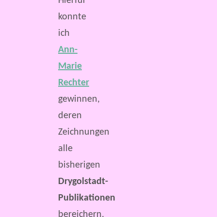
Hierfür
konnte
ich
Ann-
Marie
Rechter
gewinnen,
deren
Zeichnungen
alle
bisherigen
Drygolstadt-
Publikationen
bereichern.