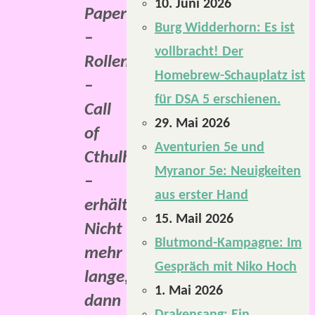
10. Juni 2026
Paper
Burg Widderhorn: Es ist
–
vollbracht! Der
Rollenspiel
Homebrew-Schauplatz ist
–
für DSA 5 erschienen.
Call
29. Mai 2026
of
Aventurien 5e und
Cthulhu
Myranor 5e: Neuigkeiten
–
aus erster Hand
erhältlich.
15. Mail 2026
Nicht
Blutmond-Kampagne: Im
mehr
Gespräch mit Niko Hoch
lange,
1. Mai 2026
dann