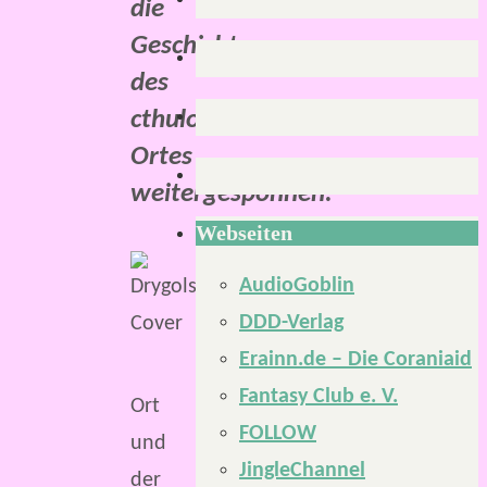
die
Geschichte
des
cthuloiden
Ortes
weitergesponnen.
Webseiten
Zugegeben,
AudioGoblin
um
DDD-Verlag
den
Erainn.de – Die Coraniaid
cthuloiden
Fantasy Club e. V.
Ort
FOLLOW
und
JingleChannel
der