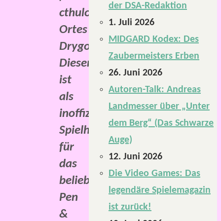
der DSA-Redaktion
cthuloiden
1. Juli 2026
Ortes
MIDGARD Kodex: Des
Drygolstadt.
Zaubermeisters Erben
Dieser
26. Juni 2026
ist
Autoren-Talk: Andreas
als
Landmesser über „Unter
inoffizielle
dem Berg“ (Das Schwarze
Spielhilfe
Auge)
für
12. Juni 2026
das
Die Video Games: Das
beliebte
legendäre Spielemagazin
Pen
ist zurück!
&