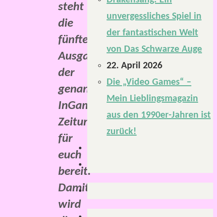
Drakensang: Ein
steht
unvergessliches Spiel in
die
der fantastischen Welt
fünfte
von Das Schwarze Auge
Ausgabe
22. April 2026
der
Die „Video Games“ –
genannten
Mein Lieblingsmagazin
InGame-
aus den 1990er-Jahren ist
Zeitung
zurück!
für
euch
bereit.
Damit
wird