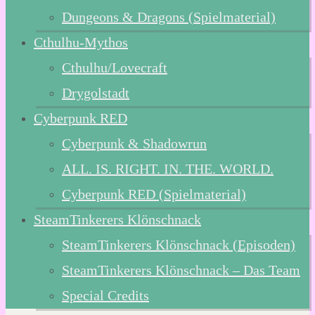
Dungeons & Dragons (Spielmaterial)
Cthulhu-Mythos
Cthulhu/Lovecraft
Drygolstadt
Cyberpunk RED
Cyberpunk & Shadowrun
ALL. IS. RIGHT. IN. THE. WORLD.
Cyberpunk RED (Spielmaterial)
SteamTinkerers Klönschnack
SteamTinkerers Klönschnack (Episoden)
SteamTinkerers Klönschnack – Das Team
Special Credits