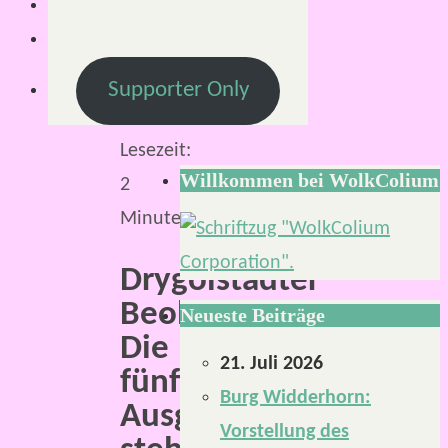
2021
7.
April
Supporter Only
2021
Lesezeit:
Willkommen bei WolkColium
2
Minuten
Drygolstädter
Beobachter.
Neueste Beiträge
Die
21. Juli 2026
fünfte
Burg Widderhorn:
Ausgabe
Vorstellung des