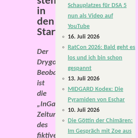
steht
Schauplatzes für DSA 5
in
nun als Video auf
den
YouTube
Startlöchern.
16. Juli 2026
RatCon 2026: Bald geht es
Der
los und ich bin schon
Drygolstädter
gespannt
Beobachter
13. Juli 2026
ist
MIDGARD Kodex: Die
die
Pyramiden von Eschar
„InGame-
10. Juli 2026
Zeitung“
Die Göttin der Chimären:
des
Im Gespräch mit Zoe aus
fiktiven