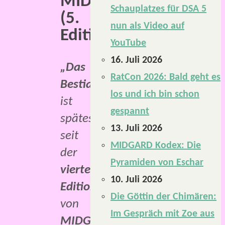
MIDGARD
Schauplatzes für DSA 5
(5.
nun als Video auf
Edition).
YouTube
16. Juli 2026
„Das
RatCon 2026: Bald geht es
Bestiarium“
los und ich bin schon
ist
gespannt
spätestens
13. Juli 2026
seit
MIDGARD Kodex: Die
der
Pyramiden von Eschar
vierten
10. Juli 2026
Edition
Die Göttin der Chimären:
von
Im Gespräch mit Zoe aus
MIDGARD