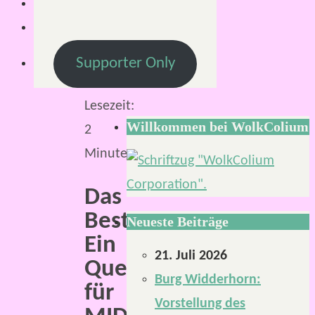
2020
22.
September
Supporter Only
2020
Lesezeit:
Willkommen bei WolkColium
2
Minuten
Das
Bestiarium.
Neueste Beiträge
Ein
21. Juli 2026
Quellenbuch
Burg Widderhorn:
für
Vorstellung des