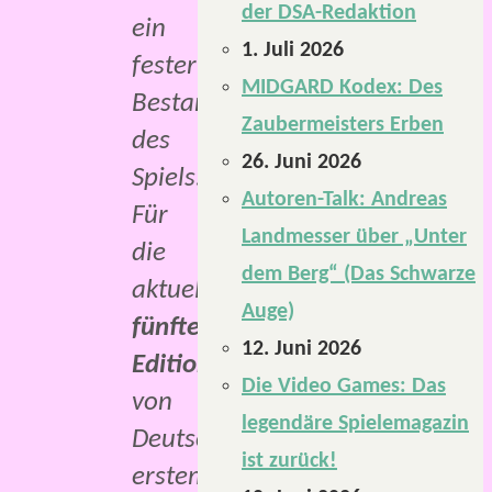
der DSA-Redaktion
ein
1. Juli 2026
fester
MIDGARD Kodex: Des
Bestandteil
Zaubermeisters Erben
des
26. Juni 2026
Spiels.
Autoren-Talk: Andreas
Für
Landmesser über „Unter
die
dem Berg“ (Das Schwarze
aktuelle
Auge)
fünfte
12. Juni 2026
Edition
Die Video Games: Das
von
legendäre Spielemagazin
Deutschlands
ist zurück!
erstem