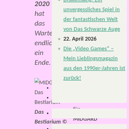
Drakensang: Ein
2020
unvergessliches Spiel in
hat
der fantastischen Welt
das
von Das Schwarze Auge
Warten
22. April 2026
endlich
Die „Video Games“ –
ein
Mein Lieblingsmagazin
Ende.
aus den 1990er-Jahren ist
zurück!
Dass
„
Das
Bestiarium“
für
Das
MIDGARD
Bestiarium ©