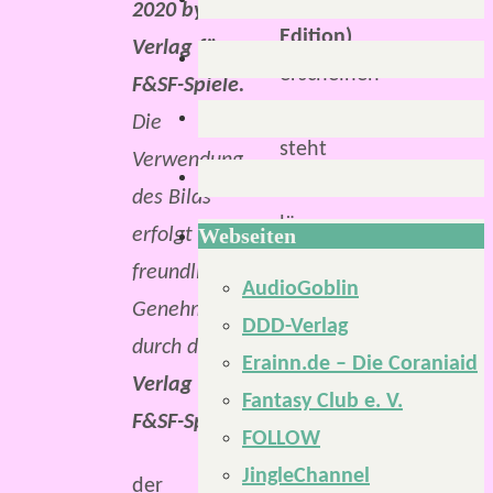
(5.
2020 by
Edition)
Verlag für
erscheinen
F&SF-Spiele.
wird,
Die
steht
Verwendung
schon
des Bilds
länger
Webseiten
erfolgt mit
fest.
freundlicher
AudioGoblin
Unter
Genehmigung
DDD-Verlag
anderem
durch den
Erainn.de – Die Coraniaid
wurde
Verlag für
Fantasy Club e. V.
das
F&SF-Spiele.
FOLLOW
auf
JingleChannel
der