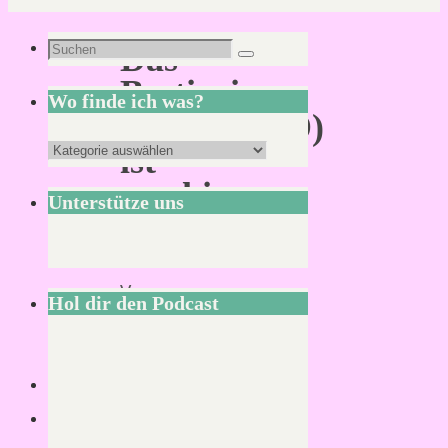
Suchen
Das
Suchen
nach:
Bestiarium
Wo finde ich was?
(MIDGARD)
Wo
ist
finde
erschienen
Unterstütze uns
ich
was?
Von
Hol dir den Podcast
Mirco
S.
22.
September