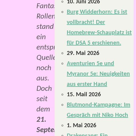
10. Juni 2026
Fantasy-
Burg Widderhorn: Es ist
Rollenspiel
vollbracht! Der
stand
Homebrew-Schauplatz ist
ein
für DSA 5 erschienen.
entsprechendes
29. Mai 2026
Quellenbuch
Aventurien 5e und
noch
Myranor 5e: Neuigkeiten
aus.
aus erster Hand
Doch
15. Mail 2026
seit
Blutmond-Kampagne: Im
dem
Gespräch mit Niko Hoch
21.
1. Mai 2026
September