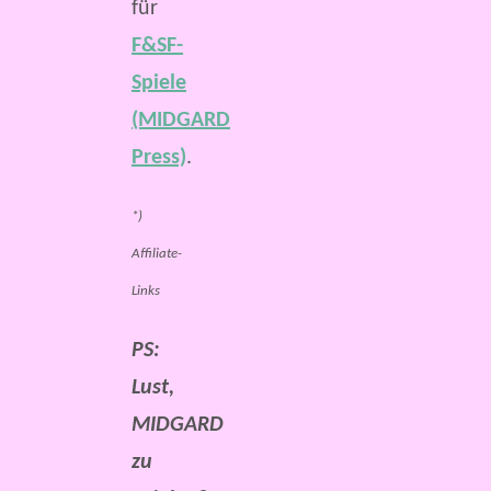
für
F&SF-
Spiele
(MIDGARD
Press)
.
*)
Affiliate-
Links
PS:
Lust,
MIDGARD
zu