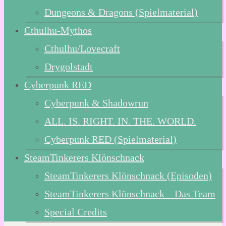
Dungeons & Dragons (Spielmaterial)
Cthulhu-Mythos
Cthulhu/Lovecraft
Drygolstadt
Cyberpunk RED
Cyberpunk & Shadowrun
ALL. IS. RIGHT. IN. THE. WORLD.
Cyberpunk RED (Spielmaterial)
SteamTinkerers Klönschnack
SteamTinkerers Klönschnack (Episoden)
SteamTinkerers Klönschnack – Das Team
Special Credits