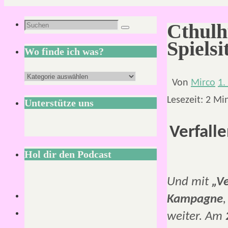
Suchen
Cthulh
Suchen
nach:
Spiels
Wo finde ich was?
Wo
Von
Mirco
1.
finde
Lesezeit:
2
Mi
Unterstütze uns
ich
was?
Verfalle
Hol dir den Podcast
Und mit
„Ve
Kampagne
,
weiter. Am