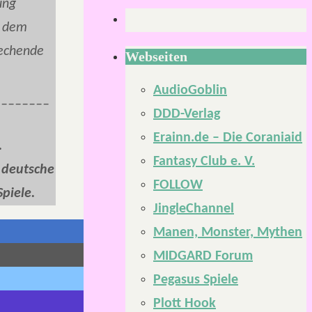
ung
t dem
rechende
Webseiten
AudioGoblin
________
DDD-Verlag
Erainn.de – Die Coraniaid
.
Fantasy Club e. V.
 deutsche
FOLLOW
piele.
JingleChannel
Manen, Monster, Mythen
MIDGARD Forum
Pegasus Spiele
Plott Hook