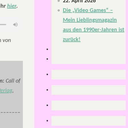
22. April 2026
ihr
hier
.
Die „Video Games“ –
Mein Lieblingsmagazin
aus den 1990er-Jahren ist
zurück!
n von
m:
Call of
erlag
,
________