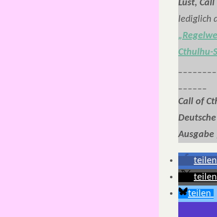
Lust, Cal
lediglich
„Regelwer
Cthulhu-S
________
______
Call of C
Deutsche
Ausgabe 
teilen
teilen
teilen