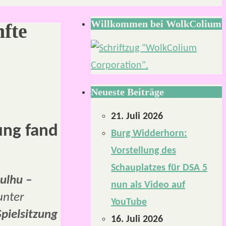
Willkommen bei WolkColium
nfte
Neueste Beiträge
21. Juli 2026
zung fand
Burg Widderhorn:
Vorstellung des
Schauplatzes für DSA 5
hulhu –
nun als Video auf
unter
YouTube
Spielsitzung
16. Juli 2026