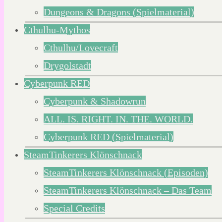
Dungeons & Dragons (Spielmaterial)
Cthulhu-Mythos
Cthulhu/Lovecraft
Drygolstadt
Cyberpunk RED
Cyberpunk & Shadowrun
ALL. IS. RIGHT. IN. THE. WORLD.
Cyberpunk RED (Spielmaterial)
SteamTinkerers Klönschnack
SteamTinkerers Klönschnack (Episoden)
SteamTinkerers Klönschnack – Das Team
Special Credits