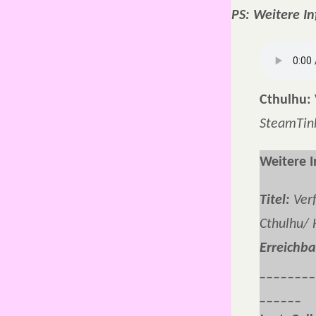
PS: Weitere In
Cthulhu: 
SteamTin
Weitere 
Titel:
Verf
Cthulhu/ 
Erreichba
________
______