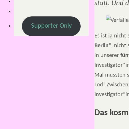
statt. Und d
Supporter Only
Es ist ja nicht
Berlin“
, nich
in unserer
fün
Investigator*
Mal mussten s
Tod! Zwischenz
Investigator*i
Das kosmi