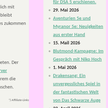
für DSA 5 erschienen.
lich mit
29. Mai 2026
 bleibt
Aventurien 5e und
les zukommen
Myranor 5e: Neuigkeiten
aus erster Hand
15. Mail 2026
Blutmond-Kampagne: Im
Gespräch mit Niko Hoch
eten. Der
1. Mai 2026
rver
Drakensang: Ein
erem die
unvergessliches Spiel in
uschen.
der fantastischen Welt
von Das Schwarze Auge
*) Affiliate-Links