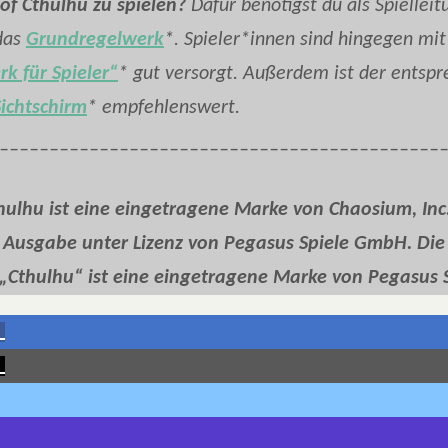
l of Cthulhu zu spielen?
Dafür benötigst du als Spielleit
 das
Grundregelwerk
*. Spieler*innen sind hingegen mi
k für Spieler“
* gut versorgt. Außerdem ist der entsp
ichtschirm
* empfehlenswert.
____________________________________________
thulhu ist eine eingetragene Marke von Chaosium, Inc
 Ausgabe unter Lizenz von Pegasus Spiele GmbH. Die
„Cthulhu“ ist eine eingetragene Marke von Pegasus S