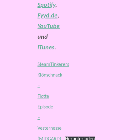
Spotify
,
Fyyd.de
,
YouTube
und
iTunes
.
SteamTinkerers
Klönschnack
–
Flotte
Episode
–
Vesternesse
(MIDGARD)
Herunterladen