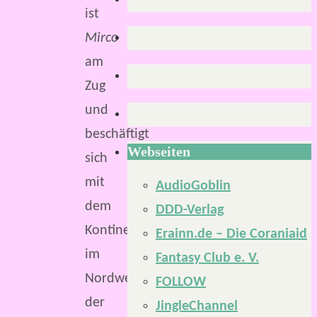
ist
Mirco
am
Zug
und
beschäftigt
Webseiten
sich
mit
AudioGoblin
dem
DDD-Verlag
Kontinent
Erainn.de – Die Coraniaid
im
Fantasy Club e. V.
Nordwesten
FOLLOW
der
JingleChannel