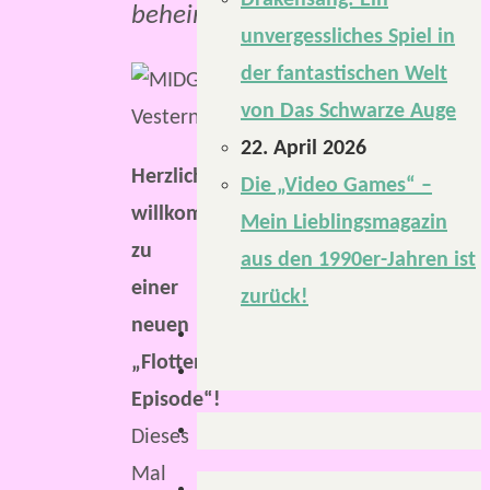
Drakensang: Ein
beheimatet.
unvergessliches Spiel in
der fantastischen Welt
von Das Schwarze Auge
22. April 2026
Herzlich
Die „Video Games“ –
willkommen
Mein Lieblingsmagazin
zu
aus den 1990er-Jahren ist
einer
zurück!
neuen
„Flotten
Episode“!
Dieses
Mal