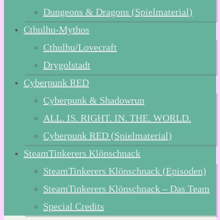
Dungeons & Dragons (Spielmaterial)
Cthulhu-Mythos
Cthulhu/Lovecraft
Drygolstadt
Cyberpunk RED
Cyberpunk & Shadowrun
ALL. IS. RIGHT. IN. THE. WORLD.
Cyberpunk RED (Spielmaterial)
SteamTinkerers Klönschnack
SteamTinkerers Klönschnack (Episoden)
SteamTinkerers Klönschnack – Das Team
Special Credits