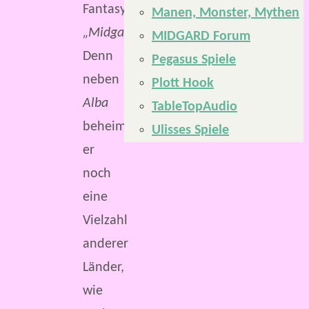
Fantasywelt
Manen, Monster, Mythen
„Midgard“
.
MIDGARD Forum
Denn
Pegasus Spiele
neben
Plott Hook
Alba
TableTopAudio
beheimatet
Ulisses Spiele
er
noch
eine
Vielzahl
anderer
Länder,
wie