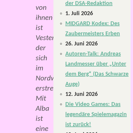
der DSA-Redaktion
von
1. Juli 2026
ihnen
MIDGARD Kodex: Des
ist
Zaubermeisters Erben
Vesternesse,
26. Juni 2026
der
Autoren-Talk: Andreas
sich
Landmesser über „Unter
im
dem Berg“ (Das Schwarze
Nordwesten
Auge)
erstreckt.
12. Juni 2026
Mit
Die Video Games: Das
Alba
legendäre Spielemagazin
ist
ist zurück!
eine