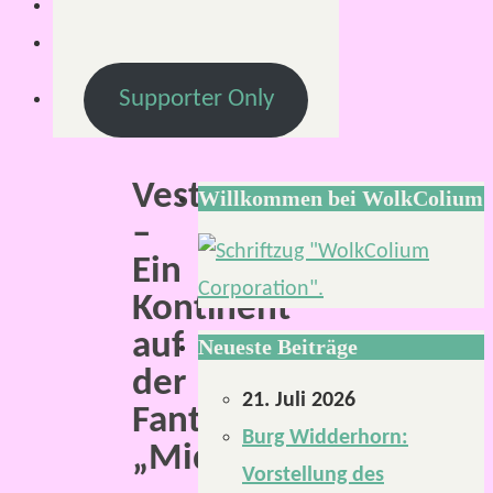
2019
Lesezeit:
2
Supporter Only
Minuten
Vesternesse
Willkommen bei WolkColium
–
Ein
Kontinent
auf
Neueste Beiträge
der
21. Juli 2026
Fantasywelt
Burg Widderhorn:
„Midgard“.
Vorstellung des