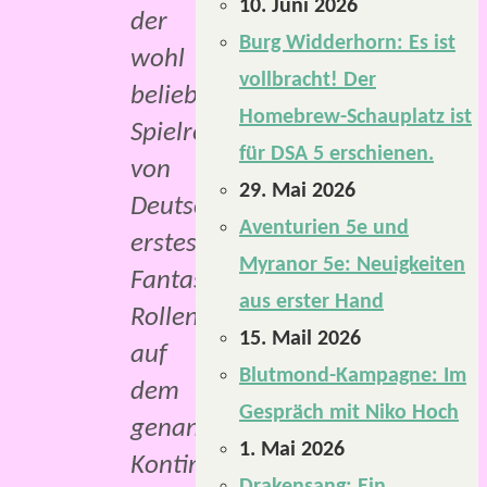
10. Juni 2026
der
Burg Widderhorn: Es ist
wohl
vollbracht! Der
beliebtesten
Homebrew-Schauplatz ist
Spielregionen
für DSA 5 erschienen.
von
29. Mai 2026
Deutschlands
Aventurien 5e und
erstes
Myranor 5e: Neuigkeiten
Fantasy-
aus erster Hand
Rollenspiel
15. Mail 2026
auf
Blutmond-Kampagne: Im
dem
Gespräch mit Niko Hoch
genannten
1. Mai 2026
Kontinent