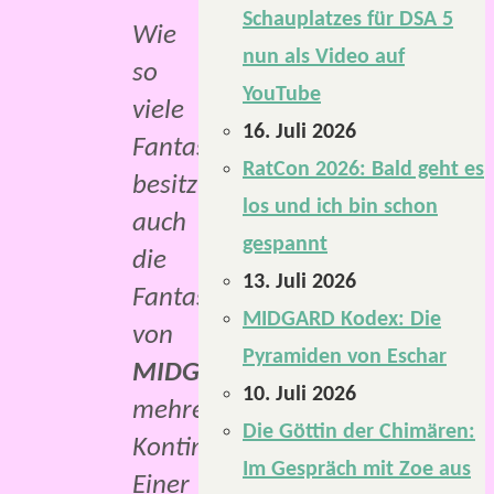
Schauplatzes für DSA 5
Wie
nun als Video auf
so
YouTube
viele
16. Juli 2026
Fantasywelten
RatCon 2026: Bald geht es
besitzt
los und ich bin schon
auch
gespannt
die
13. Juli 2026
Fantasywelt
MIDGARD Kodex: Die
von
Pyramiden von Eschar
MIDGARD
10. Juli 2026
mehrere
Die Göttin der Chimären:
Kontinente.
Im Gespräch mit Zoe aus
Einer