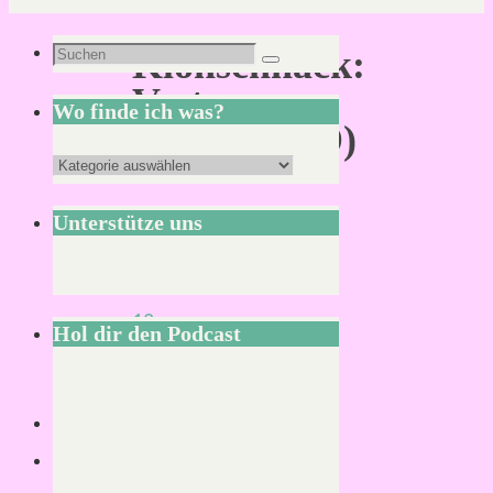
Suchen
Klönschnack:
Suchen
nach:
Vesternesse
Wo finde ich was?
(MIDGARD)
Wo
finde
Unterstütze uns
ich
Von
was?
Mirco
12.
Hol dir den Podcast
Juni
2019
12.
Juni