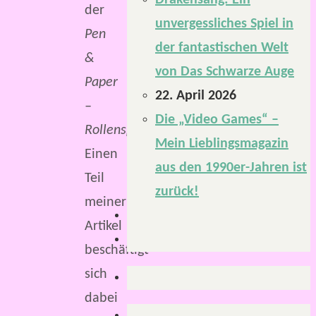
Drakensang: Ein
der
unvergessliches Spiel in
Pen
der fantastischen Welt
&
von Das Schwarze Auge
Paper
22. April 2026
–
Die „Video Games“ –
Rollenspiele
.
Mein Lieblingsmagazin
Einen
aus den 1990er-Jahren ist
Teil
zurück!
meiner
Artikel
beschäftigt
sich
dabei