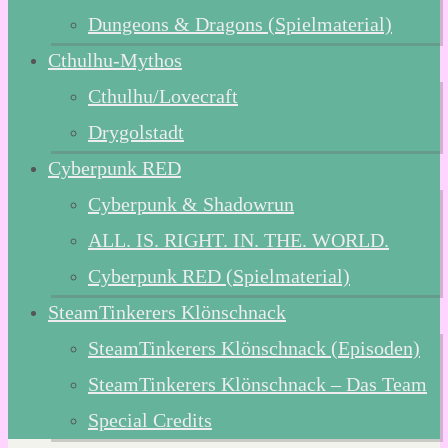
Dungeons & Dragons (Spielmaterial)
Cthulhu-Mythos
Cthulhu/Lovecraft
Drygolstadt
Cyberpunk RED
Cyberpunk & Shadowrun
ALL. IS. RIGHT. IN. THE. WORLD.
Cyberpunk RED (Spielmaterial)
SteamTinkerers Klönschnack
SteamTinkerers Klönschnack (Episoden)
SteamTinkerers Klönschnack – Das Team
Special Credits