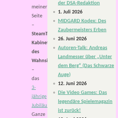
der DSA-Redaktion
meiner
1. Juli 2026
Seite
MIDGARD Kodex: Des
–
Zaubermeisters Erben
SteamTinkerers
26. Juni 2026
Kabinett
Autoren-Talk: Andreas
des
Landmesser über „Unter
Wahnsinns
dem Berg“ (Das Schwarze
–
Auge)
das
12. Juni 2026
3-
Die Video Games: Das
jährige
legendäre Spielemagazin
Jubiläum
.
ist zurück!
Ganze