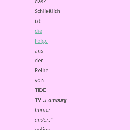
das?
Schließlich
ist
die
Folge
aus
der
Reihe
von
TIDE
TV
„Hamburg
immer
anders“