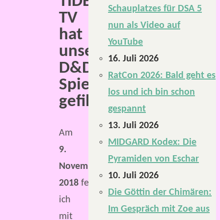
TIDE
Schauplatzes für DSA 5
TV
nun als Video auf
hat
YouTube
unsere
16. Juli 2026
D&D-
RatCon 2026: Bald geht es
Spielrunde
los und ich bin schon
gefilmt
gespannt
13. Juli 2026
Am
MIDGARD Kodex: Die
9.
Pyramiden von Eschar
November
10. Juli 2026
2018
feierte
Die Göttin der Chimären:
ich
Im Gespräch mit Zoe aus
mit