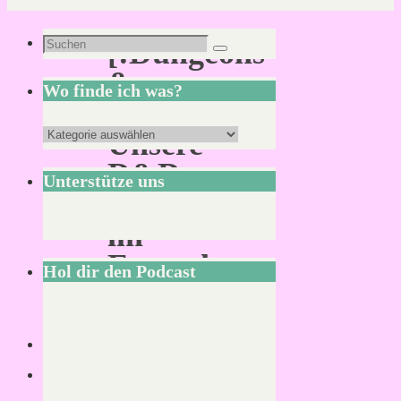
Suchen
[:Dungeons
Suchen
nach:
&
Wo finde ich was?
Dragons:]
Wo
Unsere
finde
D&D-
Unterstütze uns
ich
Spielrunde
was?
im
Fernsehen
Hol dir den Podcast
Von
Mirco