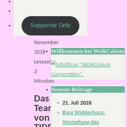
23.
November
2018
Supporter Only
24.
November
Willkommen bei WolkColium
2018
Lesezeit:
2
Minuten
Neueste Beiträge
Das
21. Juli 2026
Team
Burg Widderhorn:
von
Vorstellung des