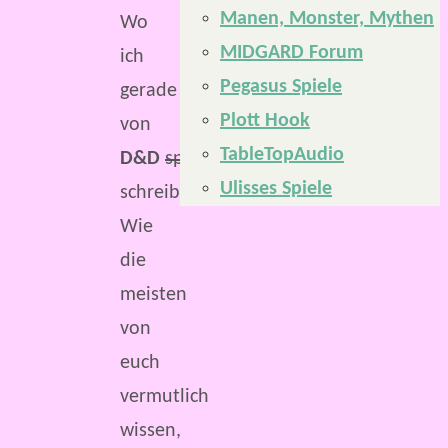
Manen, Monster, Mythen
Wo
MIDGARD Forum
ich
Pegasus Spiele
gerade
Plott Hook
von
TableTopAudio
D&D
spreche
Ulisses Spiele
schreibe.
Wie
die
meisten
von
euch
vermutlich
wissen,