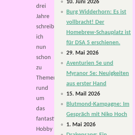
10. Juni 2026
drei
Burg Widderhorn: Es ist
Jahre
vollbracht! Der
schreibe
Homebrew-Schauplatz ist
ich
für DSA 5 erschienen.
nun
29. Mai 2026
schon
Aventurien 5e und
zu
Myranor 5e: Neuigkeiten
Themen
aus erster Hand
rund
15. Mail 2026
um
Blutmond-Kampagne: Im
das
Gespräch mit Niko Hoch
fantastische
1. Mai 2026
Hobby