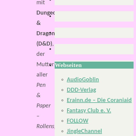
mit
Dungeons
&
Dragons
(D&D)
,
der
Webseiten
Mutter
aller
AudioGoblin
Pen
DDD-Verlag
&
Erainn.de – Die Coraniaid
Paper
Fantasy Club e. V.
–
FOLLOW
Rollenspiele
.
JingleChannel