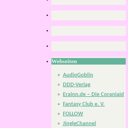
Webseiten
AudioGoblin
DDD-Verlag
Erainn.de – Die Coraniaid
Fantasy Club e. V.
FOLLOW
JingleChannel