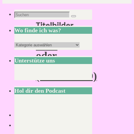
Schlagwort:
Suchen
Suchen
Titelbilder
nach:
Wo finde ich was?
Cool
Wo
oder
finde
Unterstütze uns
uncool?
ich
(MIDGARD)
was?
Hol dir den Podcast
Lesezeit:
2
Minuten