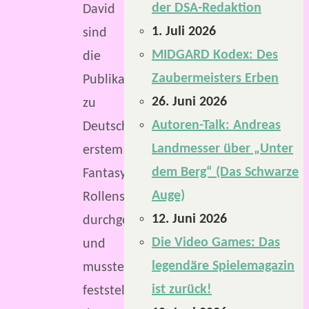
der DSA-Redaktion
David
1. Juli 2026
sind
MIDGARD Kodex: Des
die
Zaubermeisters Erben
Publikationen
26. Juni 2026
zu
Autoren-Talk: Andreas
Deutschlands
Landmesser über „Unter
erstem
dem Berg“ (Das Schwarze
Fantasy-
Auge)
Rollenspiel
12. Juni 2026
durchgegangen
Die Video Games: Das
und
legendäre Spielemagazin
mussten
ist zurück!
feststellen,