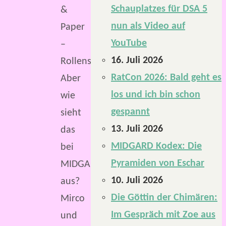
Schauplatzes für DSA 5
&
nun als Video auf
Paper
YouTube
–
16. Juli 2026
Rollenspiel.
RatCon 2026: Bald geht es
Aber
los und ich bin schon
wie
gespannt
sieht
13. Juli 2026
das
MIDGARD Kodex: Die
bei
Pyramiden von Eschar
MIDGARD
10. Juli 2026
aus?
Die Göttin der Chimären:
Mirco
Im Gespräch mit Zoe aus
und