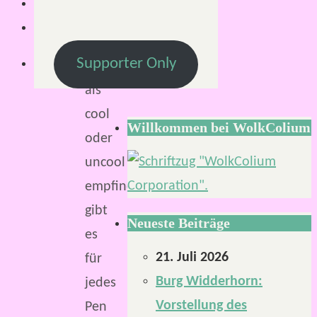
Cover,
die
Supporter Only
wir
als
cool
Willkommen bei WolkColium
oder
uncool
empfinden,
gibt
Neueste Beiträge
es
21. Juli 2026
für
Burg Widderhorn:
jedes
Vorstellung des
Pen