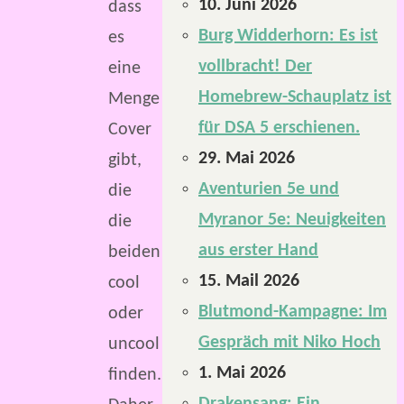
10. Juni 2026
dass
Burg Widderhorn: Es ist
es
vollbracht! Der
eine
Homebrew-Schauplatz ist
Menge
für DSA 5 erschienen.
Cover
29. Mai 2026
gibt,
Aventurien 5e und
die
Myranor 5e: Neuigkeiten
die
aus erster Hand
beiden
15. Mail 2026
cool
Blutmond-Kampagne: Im
oder
Gespräch mit Niko Hoch
uncool
1. Mai 2026
finden.