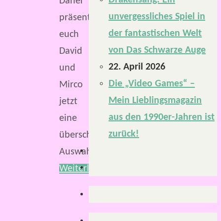
Drakensang: Ein
Daher
unvergessliches Spiel in
präsentieren
der fantastischen Welt
euch
von Das Schwarze Auge
David
22. April 2026
und
Die „Video Games“ –
Mirco
Mein Lieblingsmagazin
jetzt
aus den 1990er-Jahren ist
eine
zurück!
überschaubare
Auswahl.
Weiterlesen