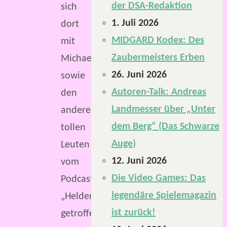
der DSA-Redaktion
sich
1. Juli 2026
dort
MIDGARD Kodex: Des
mit
Zaubermeisters Erben
Michael
26. Juni 2026
sowie
Autoren-Talk: Andreas
den
Landmesser über „Unter
anderen
dem Berg“ (Das Schwarze
tollen
Auge)
Leuten
12. Juni 2026
vom
Die Video Games: Das
Podcast
legendäre Spielemagazin
„Heldenpicknick“
ist zurück!
getroffen.