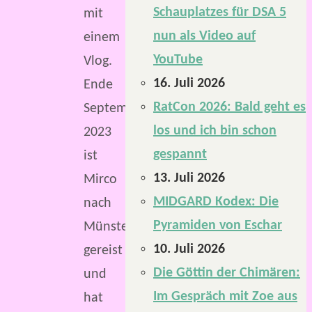
Schauplatzes für DSA 5
mit
nun als Video auf
einem
YouTube
Vlog.
16. Juli 2026
Ende
RatCon 2026: Bald geht es
September
los und ich bin schon
2023
gespannt
ist
13. Juli 2026
Mirco
MIDGARD Kodex: Die
nach
Pyramiden von Eschar
Münster
10. Juli 2026
gereist
Die Göttin der Chimären:
und
Im Gespräch mit Zoe aus
hat