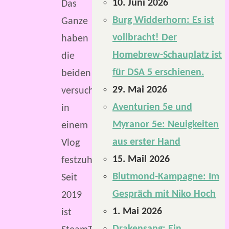
10. Juni 2026
Das
Burg Widderhorn: Es ist
Ganze
vollbracht! Der
haben
Homebrew-Schauplatz ist
die
für DSA 5 erschienen.
beiden
29. Mai 2026
versucht,
Aventurien 5e und
in
Myranor 5e: Neuigkeiten
einem
aus erster Hand
Vlog
15. Mail 2026
festzuhalten.
Blutmond-Kampagne: Im
Seit
Gespräch mit Niko Hoch
2019
1. Mai 2026
ist