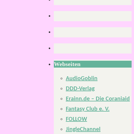
Webseiten
AudioGoblin
DDD-Verlag
Erainn.de – Die Coraniaid
Fantasy Club e. V.
FOLLOW
JingleChannel