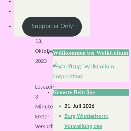
S.
13.
Oktober
Supporter Only
2023
13.
Oktober
Willkommen bei WolkColium
2023
Lesezeit:
Neueste Beiträge
3
21. Juli 2026
Minuten
Burg Widderhorn:
Erster
Vorstellung des
Versuch