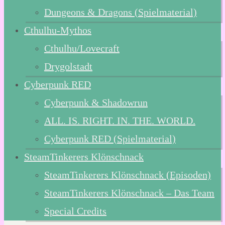
Dungeons & Dragons (Spielmaterial)
Cthulhu-Mythos
Cthulhu/Lovecraft
Drygolstadt
Cyberpunk RED
Cyberpunk & Shadowrun
ALL. IS. RIGHT. IN. THE. WORLD.
Cyberpunk RED (Spielmaterial)
SteamTinkerers Klönschnack
SteamTinkerers Klönschnack (Episoden)
SteamTinkerers Klönschnack – Das Team
Special Credits