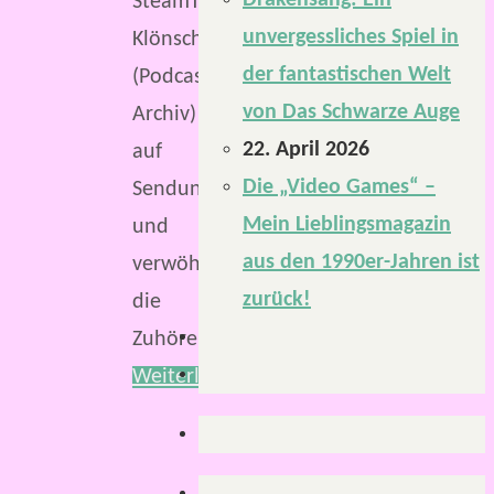
Drakensang: Ein
SteamTinkerers
unvergessliches Spiel in
Klönschnack
der fantastischen Welt
(Podcast-
von Das Schwarze Auge
Archiv)
22. April 2026
auf
Die „Video Games“ –
Sendung
Mein Lieblingsmagazin
und
aus den 1990er-Jahren ist
verwöhnt
zurück!
die
Zuhörenden…
Weiterlesen