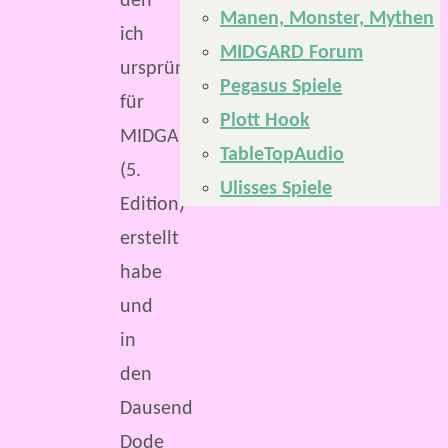
den
Manen, Monster, Mythen
ich
MIDGARD Forum
ursprünglich
Pegasus Spiele
für
Plott Hook
MIDGARD
TableTopAudio
(5.
Ulisses Spiele
Edition)
erstellt
habe
und
in
den
Dausend
Dode