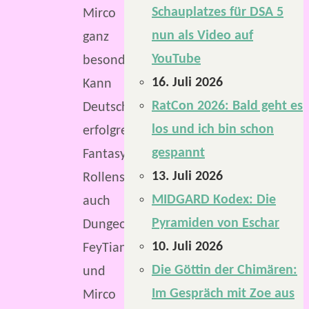
Schauplatzes für DSA 5
Mirco
nun als Video auf
ganz
YouTube
besonders:
16. Juli 2026
Kann
RatCon 2026: Bald geht es
Deutschlands
los und ich bin schon
erfolgreichstes
gespannt
Fantasy-
13. Juli 2026
Rollenspiel
MIDGARD Kodex: Die
auch
Pyramiden von Eschar
Dungeons?
10. Juli 2026
FeyTiane
Die Göttin der Chimären:
und
Im Gespräch mit Zoe aus
Mirco