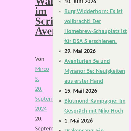
Walde“
10. Juni 2026
im
Burg Widderhorn: Es ist
Scriptorium
vollbracht! Der
Aventuris
Homebrew-Schauplatz ist
für DSA 5 erschienen.
29. Mai 2026
Von
Aventurien 5e und
Mirco
Myranor 5e: Neuigkeiten
S.
aus erster Hand
20.
15. Mail 2026
September
Blutmond-Kampagne: Im
2024
Gespräch mit Niko Hoch
20.
1. Mai 2026
September