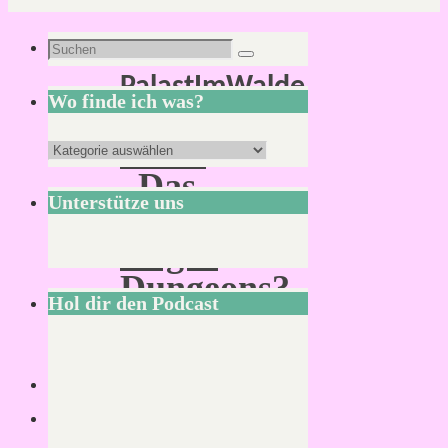
Schlagwort:
Suchen
Suchen
PalastImWalde
nach:
Wo finde ich was?
Kann
Wo
„Das
finde
Unterstütze uns
Schwarze
ich
Auge“
was?
Dungeons?
Hol dir den Podcast
Lesezeit:
2