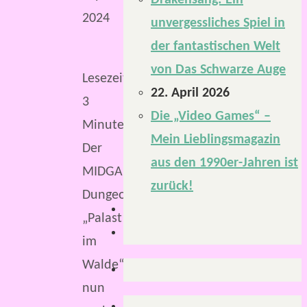
Drakensang: Ein
2024
unvergessliches Spiel in
der fantastischen Welt
von Das Schwarze Auge
Lesezeit:
22. April 2026
3
Die „Video Games“ –
Minuten
Mein Lieblingsmagazin
Der
aus den 1990er-Jahren ist
MIDGARD-
zurück!
Dungeon
„Palast
im
Walde“
nun