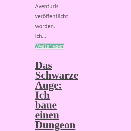
Aventuris
veröffentlicht
worden.
Ich…
Weiterlesen
Das
Schwarze
Auge:
Ich
baue
einen
Dungeon