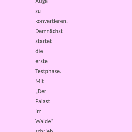
Auge
zu
konvertieren.
Demnächst
startet
die
erste
Testphase.
Mit
„Der
Palast
im
Walde“
schrieb…