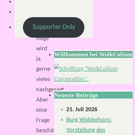
Minuten
„Das
Supporter Only
Schwarze
Auge“
wird
Willkommen bei WolkColium
ja
gerne
vieles
nachgesagt.
Neueste Beiträge
Aber
21. Juli 2026
eine
Burg Widderhorn:
Frage
Vorstellung des
beschäftigt