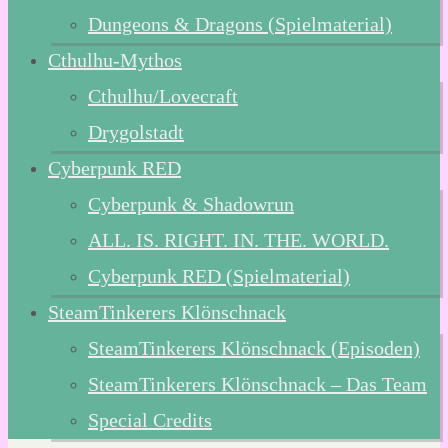
Dungeons & Dragons (Spielmaterial)
Cthulhu-Mythos
Cthulhu/Lovecraft
Drygolstadt
Cyberpunk RED
Cyberpunk & Shadowrun
ALL. IS. RIGHT. IN. THE. WORLD.
Cyberpunk RED (Spielmaterial)
SteamTinkerers Klönschnack
SteamTinkerers Klönschnack (Episoden)
SteamTinkerers Klönschnack – Das Team
Special Credits