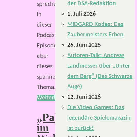
der DSA-Redaktion
sprechen
1. Juli 2026
in
MIDGARD Kodex: Des
dieser
Zaubermeisters Erben
Podcast-
26. Juni 2026
Episode
Autoren-Talk: Andreas
über
Landmesser über „Unter
dieses
dem Berg“ (Das Schwarze
spannende
Auge)
Thema.
12. Juni 2026
Weiterlesen
Die Video Games: Das
„Palast
legendäre Spielemagazin
im
ist zurück!