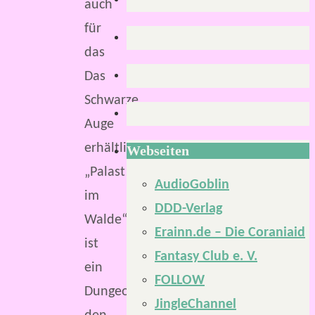
auch
für
das
Das
Schwarze
Auge
erhältlich.
Webseiten
„Palast
AudioGoblin
im
DDD-Verlag
Walde“
Erainn.de – Die Coraniaid
ist
Fantasy Club e. V.
ein
FOLLOW
Dungeon,
JingleChannel