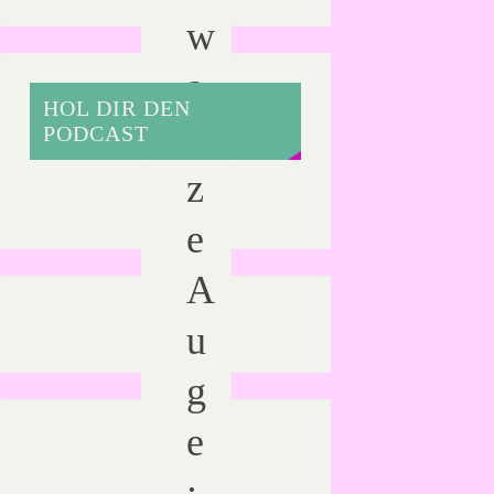
w
a
HOL DIR DEN
r
PODCAST
z
e
A
u
g
e
: