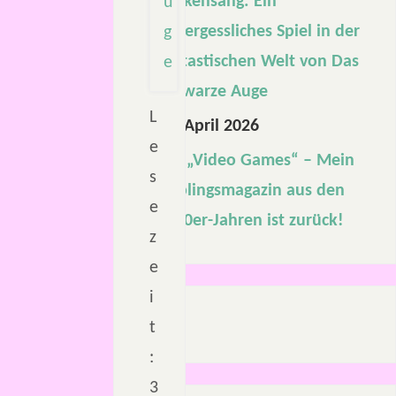
Drakensang: Ein
unvergessliches Spiel in der
fantastischen Welt von Das
Schwarze Auge
L
22. April 2026
e
Die „Video Games“ – Mein
s
Lieblingsmagazin aus den
e
1990er-Jahren ist zurück!
z
e
i
t
:
3