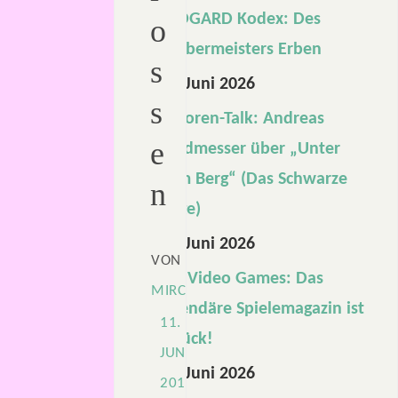
MIDGARD Kodex: Des
o
Zaubermeisters Erben
s
26. Juni 2026
s
Autoren-Talk: Andreas
e
Landmesser über „Unter
dem Berg“ (Das Schwarze
n
Auge)
12. Juni 2026
VON
Die Video Games: Das
MIRCO
legendäre Spielemagazin ist
11.
zurück!
JUNI
10. Juni 2026
2019