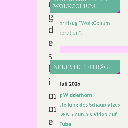
n
WOLKCOLIUM
g
d
e
s
H
NEUESTE BEITRÄGE
i
21. Juli 2026
m
Burg Widderhorn:
Vorstellung des Schauplatzes
m
für DSA 5 nun als Video auf
e
YouTube