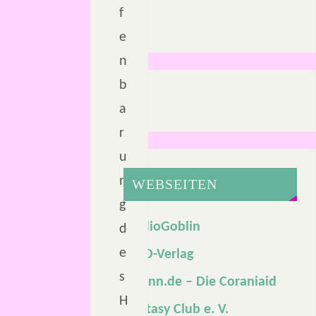
f
e
n
b
a
r
u
n
WEBSEITEN
g
AudioGoblin
d
e
DDD-Verlag
s
Erainn.de – Die Coraniaid
H
Fantasy Club e. V.