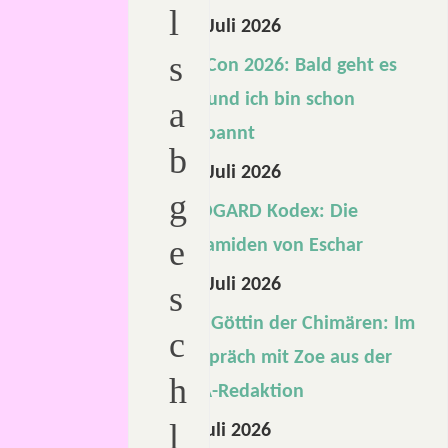
l
16. Juli 2026
s
RatCon 2026: Bald geht es
los und ich bin schon
a
gespannt
b
13. Juli 2026
g
MIDGARD Kodex: Die
e
Pyramiden von Eschar
10. Juli 2026
s
Die Göttin der Chimären: Im
c
Gespräch mit Zoe aus der
h
DSA-Redaktion
l
1. Juli 2026