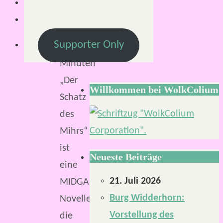
Lesezeit:
Supporter Only
2
Minuten
„Der
Willkommen bei WolkColium
Schatz
des
Mihrs“
ist
Neueste Beiträge
eine
21. Juli 2026
MIDGARD-
Burg Widderhorn:
Novelle,
Vorstellung des
die