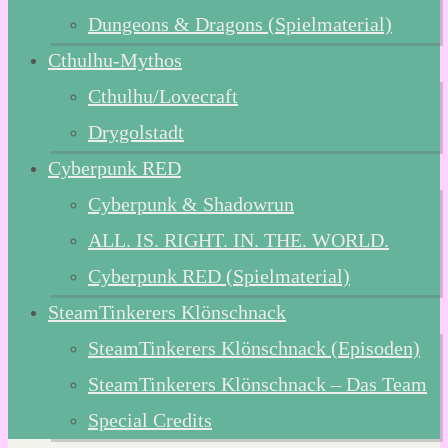
Dungeons & Dragons (Spielmaterial)
Cthulhu-Mythos
Cthulhu/Lovecraft
Drygolstadt
Cyberpunk RED
Cyberpunk & Shadowrun
ALL. IS. RIGHT. IN. THE. WORLD.
Cyberpunk RED (Spielmaterial)
SteamTinkerers Klönschnack
SteamTinkerers Klönschnack (Episoden)
SteamTinkerers Klönschnack – Das Team
Special Credits