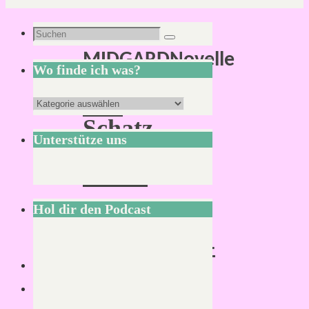
Schlagwort:
Suchen
Suchen
MIDGARDNovelle
nach:
Wo finde ich was?
Der
Wo
Schatz
finde
Unterstütze uns
des
ich
Mihrs
was?
–
Hol dir den Podcast
Eine
MIDGARD-
Novelle