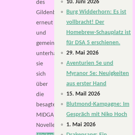
10. Juni 2026
des
Burg Widderhorn: Es ist
Gildenbriefs
vollbracht! Der
erneut
Homebrew-Schauplatz ist
und
für DSA 5 erschienen.
gemeinsam
29. Mai 2026
unterhalten
Aventurien 5e und
sie
Myranor 5e: Neuigkeiten
sich
aus erster Hand
über
15. Mail 2026
die
Blutmond-Kampagne: Im
besagte
Gespräch mit Niko Hoch
MIDGARD-
1. Mai 2026
Novelle.