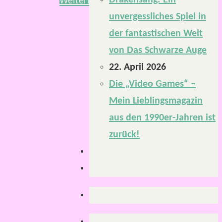
Drakensang: Ein
Weiterlesen
unvergessliches Spiel in
der fantastischen Welt
von Das Schwarze Auge
22. April 2026
Die „Video Games“ –
Mein Lieblingsmagazin
aus den 1990er-Jahren ist
zurück!