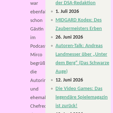
der DSA-Redaktion
war
1. Juli 2026
ebenfalls
MIDGARD Kodex: Des
schon
Zaubermeisters Erben
Gästin
26. Juni 2026
im
Autoren-Talk: Andreas
Podcast.
Landmesser über „Unter
Mirco
dem Berg“ (Das Schwarze
begrüßt
Auge)
die
12. Juni 2026
Autorin
Die Video Games: Das
und
legendäre Spielemagazin
ehemalige
ist zurück!
Chefredakteurin