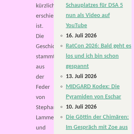
Schauplatzes für DSA 5
kürzlich
nun als Video auf
erschienen
YouTube
ist.
16. Juli 2026
Die
RatCon 2026: Bald geht es
Geschichte
los und ich bin schon
stammt
gespannt
aus
13. Juli 2026
der
MIDGARD Kodex: Die
Feder
Pyramiden von Eschar
von
10. Juli 2026
Stephanie
Die Göttin der Chimären:
Lammers
Im Gespräch mit Zoe aus
und