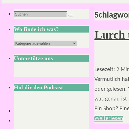
Schlagwo
Suchen
Suchen
nach:
Wo finde ich was?
Lurch
Wo
finde
Unterstütze uns
ich
Lesezeit:
2
Mi
was?
Vermutlich ha
Hol dir den Podcast
oder gelesen. 
was genau ist
Ein Shop? Ein
Weiterlesen