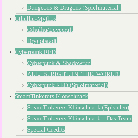
Dungeons & Dragons (Spielmaterial)
Cthulhu-Mythos
Cthulhu/Lovecraft
Drygolstadt
Cyberpunk RED
Cyberpunk & Shadowrun
ALL. IS. RIGHT. IN. THE. WORLD.
Cyberpunk RED (Spielmaterial)
SteamTinkerers Klönschnack
SteamTinkerers Klönschnack (Episoden)
SteamTinkerers Klönschnack – Das Team
Special Credits