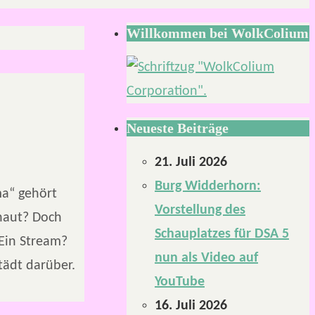
Willkommen bei WolkColium
Neueste Beiträge
21. Juli 2026
Burg Widderhorn:
ma“ gehört
Vorstellung des
chaut? Doch
Schauplatzes für DSA 5
Ein Stream?
nun als Video auf
tädt darüber.
YouTube
16. Juli 2026