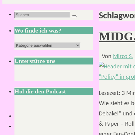
Schlagwo
Suchen
Suchen
nach:
Wo finde ich was?
MIDGA
Wo
finde
Von
Mirco S.
Unterstütze uns
ich
was?
Hol dir den Podcast
Lesezeit:
3
Mi
Wie sieht es 
Debakel“ und 
& Paper – Roll
einer Fan-Con