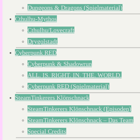
Dungeons & Dragons (Spielmaterial)
Cthulhu-Mythos
Cthulhu/Lovecraft
Drygolstadt
Cyberpunk RED
Cyberpunk & Shadowrun
ALL. IS. RIGHT. IN. THE. WORLD.
Cyberpunk RED (Spielmaterial)
SteamTinkerers Klönschnack
SteamTinkerers Klönschnack (Episoden)
SteamTinkerers Klönschnack – Das Team
Special Credits