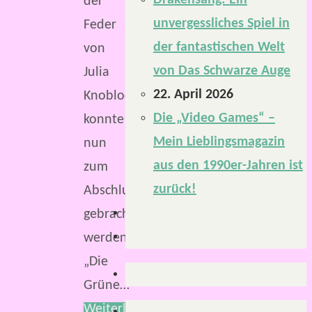
Drakensang: Ein
der
unvergessliches Spiel in
Feder
der fantastischen Welt
von
von Das Schwarze Auge
Julia
22. April 2026
Knobloch
Die „Video Games“ –
konnte
Mein Lieblingsmagazin
nun
aus den 1990er-Jahren ist
zum
zurück!
Abschluss
gebracht
werden.
„Die
Grüne…
Weiterlesen