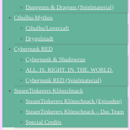
Dungeons & Dragons (Spielmaterial)
Cthulhu-Mythos
Cthulhu/Lovecraft
Drygolstadt
Cyberpunk RED
Cyberpunk & Shadowrun
ALL. IS. RIGHT. IN. THE. WORLD.
Cyberpunk RED (Spielmaterial)
SteamTinkerers Klönschnack
SteamTinkerers Klönschnack (Episoden)
SteamTinkerers Klönschnack – Das Team
Special Credits