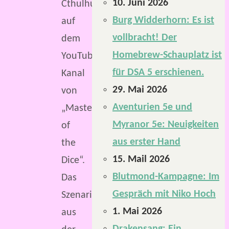
10. Juni 2026
Cthulhu
Burg Widderhorn: Es ist
auf
vollbracht! Der
dem
Homebrew-Schauplatz ist
YouTube-
für DSA 5 erschienen.
Kanal
29. Mai 2026
von
Aventurien 5e und
„Masters
Myranor 5e: Neuigkeiten
of
aus erster Hand
the
15. Mail 2026
Dice“.
Blutmond-Kampagne: Im
Das
Gespräch mit Niko Hoch
Szenario
1. Mai 2026
aus