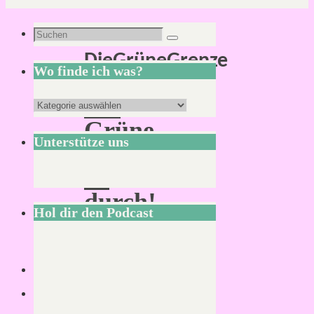
Schlagwort:
Suchen
Suchen
DieGrüneGrenze
nach:
Wo finde ich was?
Die
Wo
Grüne
finde
Unterstütze uns
Grenze
ich
ist
was?
durch!
Hol dir den Podcast
(Call
of
Cthulhu)