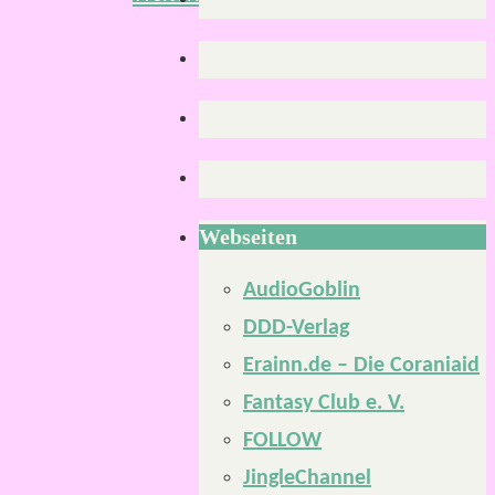
Webseiten
AudioGoblin
DDD-Verlag
Erainn.de – Die Coraniaid
Fantasy Club e. V.
FOLLOW
JingleChannel