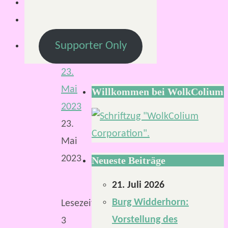
Von
Mirco
Supporter Only
S.
23.
Mai
Willkommen bei WolkColium
2023
23.
Mai
2023
Neueste Beiträge
21. Juli 2026
Burg Widderhorn:
Lesezeit:
Vorstellung des
3