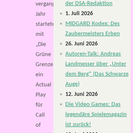
der DSA-Redaktion
vergangenen
1. Juli 2026
Jahr
MIDGARD Kodex: Des
startete
Zaubermeisters Erben
mit
26. Juni 2026
„Die
Autoren-Talk: Andreas
Grüne
Landmesser über „Unter
Grenze“
dem Berg“ (Das Schwarze
ein
Auge)
Actual
12. Juni 2026
Play
Die Video Games: Das
für
legendäre Spielemagazin
Call
ist zurück!
of