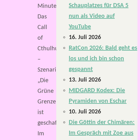
Schauplatzes für DSA 5
Minuten
nun als Video auf
Das
YouTube
Call
16. Juli 2026
of
RatCon 2026: Bald geht es
Cthulhu
los und ich bin schon
–
gespannt
Szenario
13. Juli 2026
„Die
MIDGARD Kodex: Die
Grüne
Pyramiden von Eschar
Grenze“
10. Juli 2026
ist
Die Göttin der Chimären:
geschafft.
Im Gespräch mit Zoe aus
Im