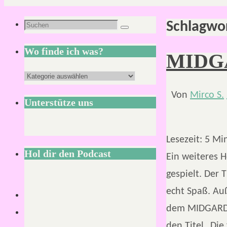
Schlagwo
Suchen
Suchen
nach:
Wo finde ich was?
MIDGAR
Wo
finde
Von
Mirco S.
Unterstütze uns
ich
was?
Lesezeit:
5
Mi
Hol dir den Podcast
Ein weiteres
gespielt. Der 
echt Spaß. Auß
dem MIDGARD 6
den Titel „Die