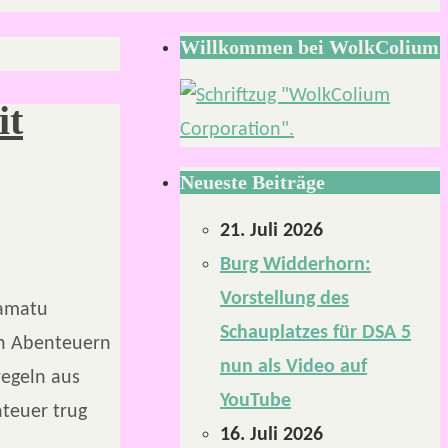
Willkommen bei WolkColium
it
Neueste Beiträge
21. Juli 2026
Burg Widderhorn:
Vorstellung des
Damatu
Schauplatzes für DSA 5
von Abenteuern
nun als Video auf
regeln aus
YouTube
teuer trug
16. Juli 2026