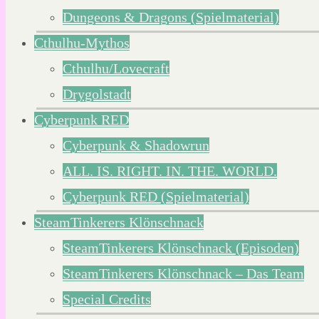
Dungeons & Dragons (Spielmaterial)
Cthulhu-Mythos
Cthulhu/Lovecraft
Drygolstadt
Cyberpunk RED
Cyberpunk & Shadowrun
ALL. IS. RIGHT. IN. THE. WORLD.
Cyberpunk RED (Spielmaterial)
SteamTinkerers Klönschnack
SteamTinkerers Klönschnack (Episoden)
SteamTinkerers Klönschnack – Das Team
Special Credits