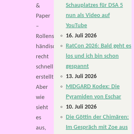
Schauplatzes für DSA 5
&
nun als Video auf
Paper
YouTube
–
16. Juli 2026
Rollenspielen
RatCon 2026: Bald geht es
händisch
los und ich bin schon
recht
gespannt
schnell
13. Juli 2026
erstellt.
MIDGARD Kodex: Die
Aber
Pyramiden von Eschar
wie
10. Juli 2026
sieht
Die Göttin der Chimären:
es
Im Gespräch mit Zoe aus
aus,