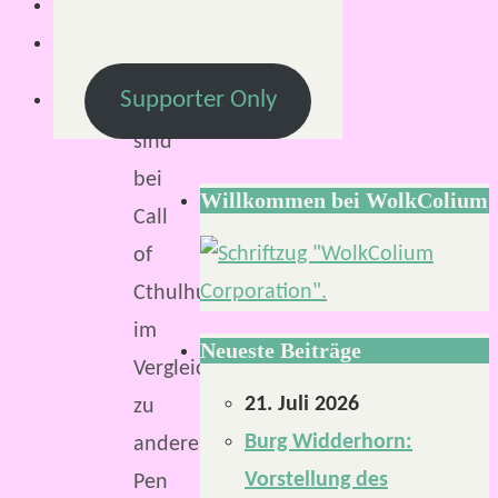
2
Minuten
Supporter Only
Investigator*innen
sind
bei
Willkommen bei WolkColium
Call
of
Cthulhu
im
Neueste Beiträge
Vergleich
21. Juli 2026
zu
Burg Widderhorn:
anderen
Vorstellung des
Pen