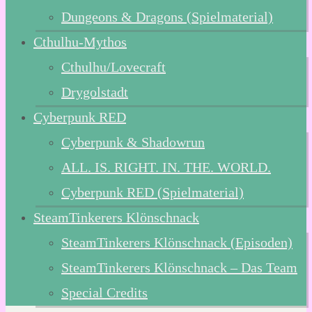
Dungeons & Dragons (Spielmaterial)
Cthulhu-Mythos
Cthulhu/Lovecraft
Drygolstadt
Cyberpunk RED
Cyberpunk & Shadowrun
ALL. IS. RIGHT. IN. THE. WORLD.
Cyberpunk RED (Spielmaterial)
SteamTinkerers Klönschnack
SteamTinkerers Klönschnack (Episoden)
SteamTinkerers Klönschnack – Das Team
Special Credits