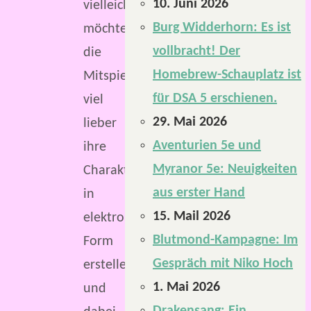
10. Juni 2026
vielleicht
Burg Widderhorn: Es ist
möchten
vollbracht! Der
die
Homebrew-Schauplatz ist
Mitspielenden
für DSA 5 erschienen.
viel
29. Mai 2026
lieber
Aventurien 5e und
ihre
Myranor 5e: Neuigkeiten
Charaktere
aus erster Hand
in
15. Mail 2026
elektronischer
Blutmond-Kampagne: Im
Form
Gespräch mit Niko Hoch
erstellen
1. Mai 2026
und