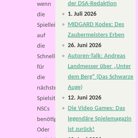
der DSA-Redaktion
wenn
1. Juli 2026
die
MIDGARD Kodex: Des
Spielleitung
Zaubermeisters Erben
auf
26. Juni 2026
die
Autoren-Talk: Andreas
Schnelle
Landmesser über „Unter
für
dem Berg“ (Das Schwarze
die
Auge)
nächste
12. Juni 2026
Spielsitzung
Die Video Games: Das
NSCs
legendäre Spielemagazin
benötigt?
ist zurück!
Oder