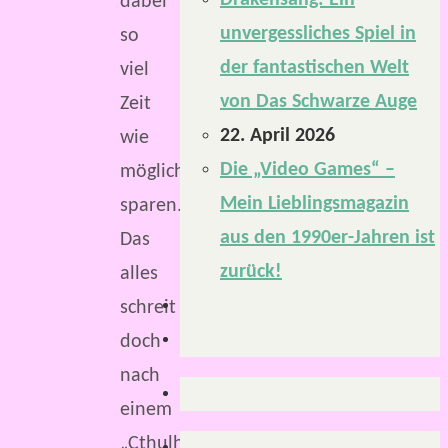
Drakensang: Ein
dabei
unvergessliches Spiel in
so
der fantastischen Welt
viel
von Das Schwarze Auge
Zeit
22. April 2026
wie
Die „Video Games“ –
möglich
Mein Lieblingsmagazin
sparen.
aus den 1990er-Jahren ist
Das
zurück!
alles
schreit
doch
nach
einem
„Cthulhu