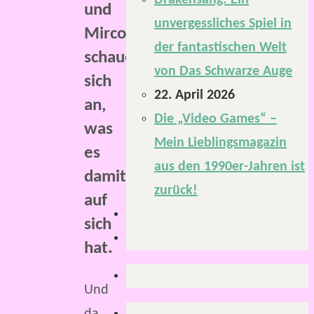
Drakensang: Ein
und
unvergessliches Spiel in
Mirco
der fantastischen Welt
schauen
von Das Schwarze Auge
sich
22. April 2026
an,
Die „Video Games“ –
was
Mein Lieblingsmagazin
es
aus den 1990er-Jahren ist
damit
zurück!
auf
sich
hat.
Und