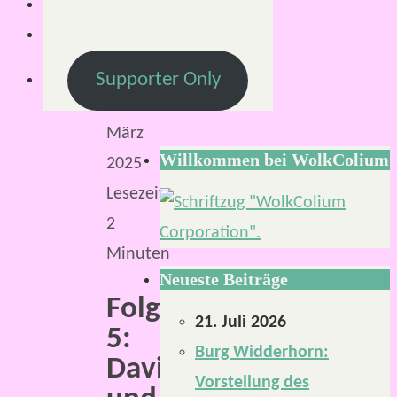
4.
April
2025
Supporter Only
30.
März
Willkommen bei WolkColium
2025
Lesezeit:
2
Minuten
Neueste Beiträge
Folge
21. Juli 2026
5:
Burg Widderhorn:
David
Vorstellung des