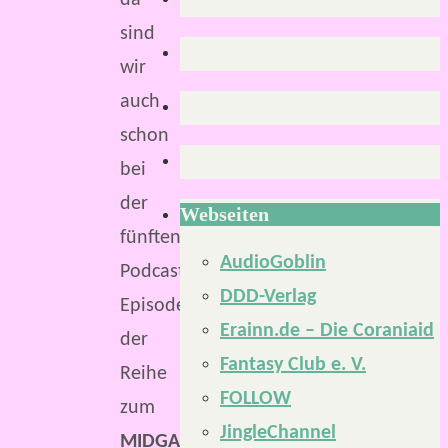
da
sind
wir
auch
schon
bei
der
Webseiten
fünften
AudioGoblin
Podcast-
DDD-Verlag
Episode
Erainn.de – Die Coraniaid
der
Fantasy Club e. V.
Reihe
FOLLOW
zum
JingleChannel
MIDGARD