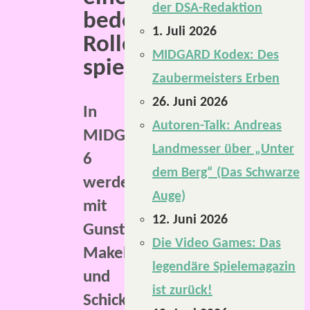
der DSA-Redaktion
bedeutende
1. Juli 2026
Rolle
MIDGARD Kodex: Des
spielen.
Zaubermeisters Erben
26. Juni 2026
In
Autoren-Talk: Andreas
MIDGARD
Landmesser über „Unter
6
dem Berg“ (Das Schwarze
werden
Auge)
mit
12. Juni 2026
Gunst,
Die Video Games: Das
Makel
legendäre Spielemagazin
und
ist zurück!
Schicksalsmünzen