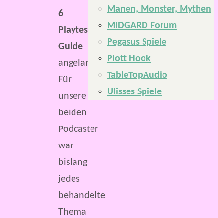
Manen, Monster, Mythen
6
MIDGARD Forum
Playtest
Pegasus Spiele
Guide
Plott Hook
angelangt.
TableTopAudio
Für
Ulisses Spiele
unsere
beiden
Podcaster
war
bislang
jedes
behandelte
Thema