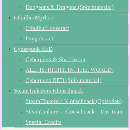
Dungeons & Dragons (Spielmaterial)
Cthulhu-Mythos
Cthulhu/Lovecraft
Drygolstadt
Cyberpunk RED
Cyberpunk & Shadowrun
ALL. IS. RIGHT. IN. THE. WORLD.
Cyberpunk RED (Spielmaterial)
SteamTinkerers Klönschnack
SteamTinkerers Klönschnack (Episoden)
SteamTinkerers Klönschnack – Das Team
Special Credits