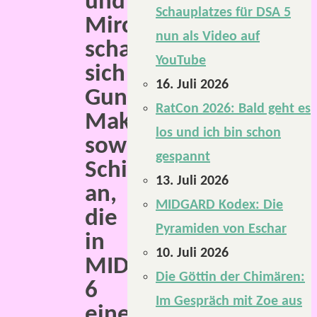
und
Schauplatzes für DSA 5
Mirco
nun als Video auf
schauen
YouTube
sich
16. Juli 2026
Gunst,
RatCon 2026: Bald geht es
Makel
los und ich bin schon
sowie
gespannt
Schicksalsmünzen
13. Juli 2026
an,
MIDGARD Kodex: Die
die
Pyramiden von Eschar
in
10. Juli 2026
MIDGARD
Die Göttin der Chimären:
6
Im Gespräch mit Zoe aus
eine