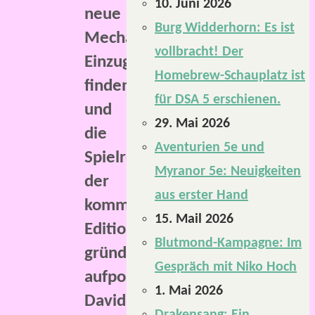
10. Juni 2026
neue
Burg Widderhorn: Es ist
Mechanismen
vollbracht! Der
Einzug
Homebrew-Schauplatz ist
finden
für DSA 5 erschienen.
und
29. Mai 2026
die
Aventurien 5e und
Spielregeln
Myranor 5e: Neuigkeiten
der
aus erster Hand
kommenden
15. Mail 2026
Edition
Blutmond-Kampagne: Im
gründlich
Gespräch mit Niko Hoch
aufpolieren.
1. Mai 2026
David