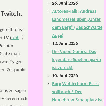
26. Juni 2026
Autoren-Talk: Andreas
 Twitch.
Landmesser über „Unter
dem Berg“ (Das Schwarze
geteilt, dass
Auge)
er TV
(
Link
)
12. Juni 2026
 Richter
Die Video Games: Das
öchte man
legendäre Spielemagazin
owie Fragen
ist zurück!
ren Zeitpunkt
10. Juni 2026
Burg Widderhorn: Es ist
eams zu sagen
vollbracht! Der
ressieren mich
Homebrew-Schauplatz ist