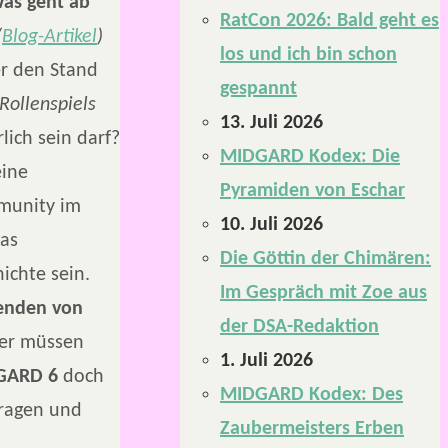
as geht ab
RatCon 2026: Bald geht es
(
Blog-Artikel
)
los und ich bin schon
er den Stand
gespannt
Rollenspiels
13. Juli 2026
ich sein darf?
MIDGARD Kodex: Die
eine
Pyramiden von Eschar
munity im
10. Juli 2026
was
Die Göttin der Chimären:
ichte sein.
Im Gespräch mit Zoe aus
enden von
der DSA-Redaktion
der müssen
1. Juli 2026
GARD 6
doch
MIDGARD Kodex: Des
Fragen und
Zaubermeisters Erben