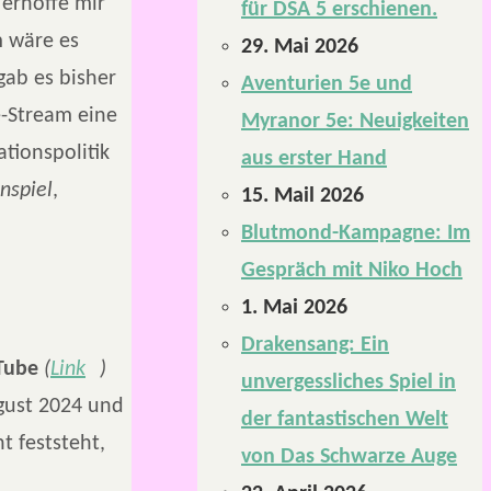
 erhoffe mir
für DSA 5 erschienen.
m wäre es
29. Mai 2026
gab es bisher
Aventurien 5e und
e-Stream eine
Myranor 5e: Neuigkeiten
tionspolitik
aus erster Hand
nspiel
,
15. Mail 2026
Blutmond-Kampagne: Im
Gespräch mit Niko Hoch
1. Mai 2026
Drakensang: Ein
Tube
(
Link
)
unvergessliches Spiel in
ugust 2024 und
der fantastischen Welt
t feststeht,
von Das Schwarze Auge