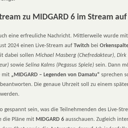
Stream zu MIDGARD 6 im Stream auf
uch eine erfreuliche Nachricht. Mittlerweile wurde mit
ust 2024 einen Live-Stream auf
Twitch
bei
Orkenspalt
it dabei sollen
Michael Masberg
(Chefredakteur)
,
Dirk
eur)
sowie
Selina Kalms
(Pegasus Spiele)
sein. Dann m
e mit
„MIDGARD – Legenden von Damatu“
sprechen s
beantworten. Die genaue Uhrzeit soll zu einem späte
 werden.
so gespannt sein, was die Teilnehmenden des Live-Str
 die Pläne mit
MIDGARD 6
ausschauen. Zugleich inte