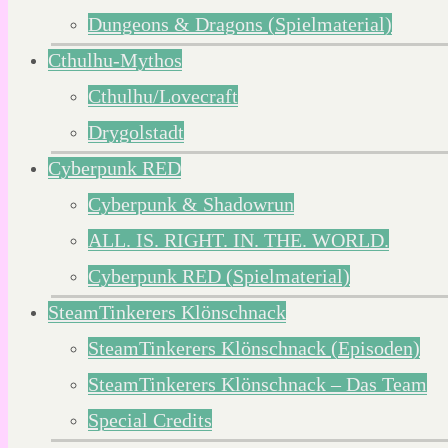
Dungeons & Dragons (Spielmaterial)
Cthulhu-Mythos
Cthulhu/Lovecraft
Drygolstadt
Cyberpunk RED
Cyberpunk & Shadowrun
ALL. IS. RIGHT. IN. THE. WORLD.
Cyberpunk RED (Spielmaterial)
SteamTinkerers Klönschnack
SteamTinkerers Klönschnack (Episoden)
SteamTinkerers Klönschnack – Das Team
Special Credits