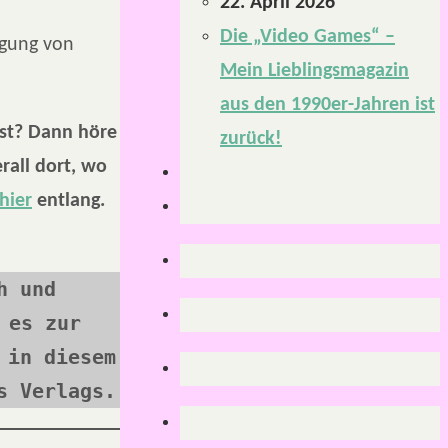
22. April 2026
Die „Video Games“ –
igung von
Mein Lieblingsmagazin
aus den 1990er-Jahren ist
sst? Dann höre
zurück!
rall dort, wo
hier
entlang.
 und 
 es zur 
in diesem 
s Verlags.