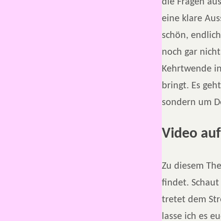
die Fragen aus
eine klare Au
schön, endlich
noch gar nich
Kehrtwende in
bringt. Es geh
sondern um D
Video au
Zu diesem The
findet. Schau
tretet dem Str
lasse ich es e