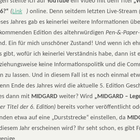
gen stellte ich auf
YouTube
ein Video mit dem Titel
„W
6?“
(
Link
)
online. Denn seitdem letzten Live-Stream
ses Jahres gab es keinerlei weitere Informationen üb
 kommenden Edition des altehrwürdigen
Pen-&-Paper-
d. Ein für mich unschöner Zustand! Und wenn ich ehrl
gibt, wofür ich keinerlei Verständnis habe, dann ist 
iehungsweise keine Informationspolitik und die Com
 zu lassen. Und in diesem Fall ist es noch einmal et
nn Ende des Jahres wird die aktuelle 5. Edition Gesch
es dann mit
MIDGARD
weiter? Wird
„MIDGARD – Leg
er Titel der 6. Edition)
bereits vorher veröffentlicht o
enden etwa auf eine „Durststrecke“ einstellen, da
MID
diesem Jahr erscheinen wird? Ihr seht schon, es gibt 
wenige.