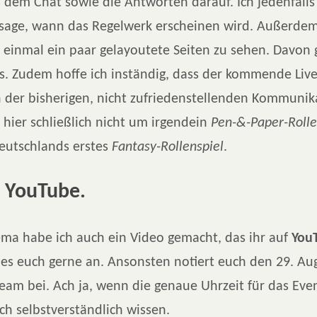
 dem Chat sowie die Antworten darauf. Ich jedenfalls
ssage, wann das Regelwerk erscheinen wird. Außerde
 einmal ein paar gelayoutete Seiten zu sehen. Davon 
ts. Zudem hoffe ich inständig, dass der kommende Liv
 der bisherigen, nicht zufriedenstellenden Kommunika
t hier schließlich nicht um irgendein
Pen-&-Paper-Rolle
eutschlands erstes
Fantasy-Rollenspiel
.
f YouTube.
ma habe ich auch ein Video gemacht, das ihr auf
You
t es euch gerne an. Ansonsten notiert euch den 29. A
eam bei. Ach ja, wenn die genaue Uhrzeit für das Even
uch selbstverständlich wissen.