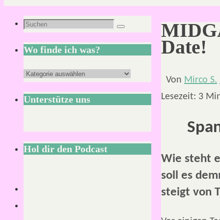
Suchen
MIDGAR
Suchen
nach:
Date!
Wo finde ich was?
Wo
Von
Mirco S.
finde
Lesezeit:
3
Mi
Unterstütze uns
ich
was?
Span
Hol dir den Podcast
Wie steht 
soll es de
steigt von T