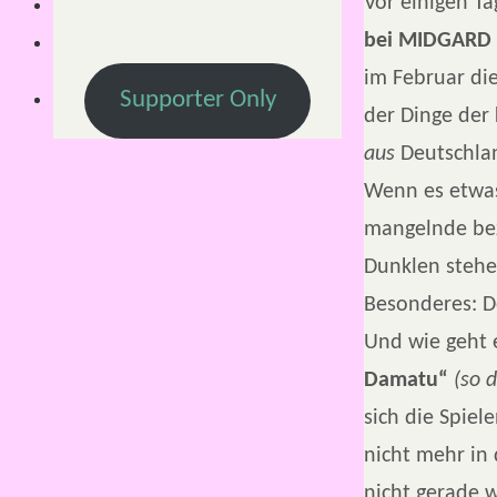
Vor einigen Ta
bei MIDGARD 
im Februar die
Supporter Only
der Dinge der
aus
Deutschlan
Wenn es etwas 
mangelnde bez
Dunklen stehen
Besonderes: De
Und wie geht 
Damatu“
(so d
sich die Spiel
nicht mehr in 
nicht gerade 