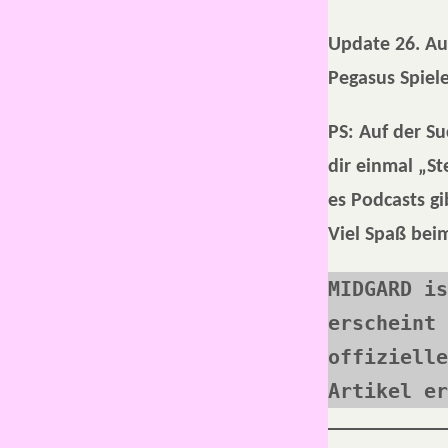
Update 26. Au
Pegasus Spiel
PS: Auf der S
dir einmal „St
es Podcasts gi
Viel Spaß bei
MIDGARD is
erscheint 
offizielle
Artikel er