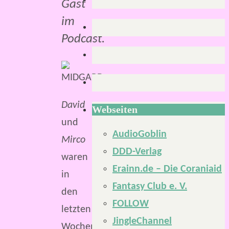
Gast
im
Podcast.
David
Webseiten
und
AudioGoblin
Mirco
DDD-Verlag
waren
Erainn.de – Die Coraniaid
in
Fantasy Club e. V.
den
FOLLOW
letzten
JingleChannel
Wochen