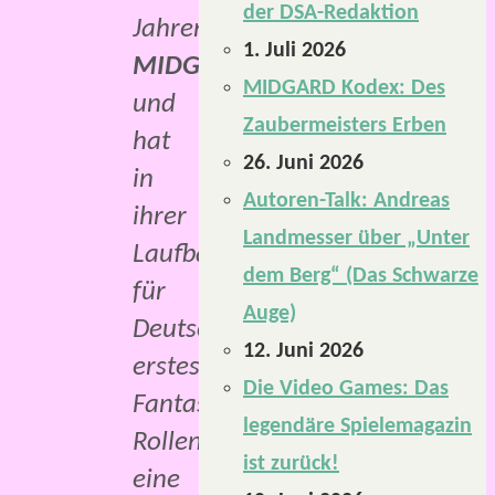
der DSA-Redaktion
Jahren
1. Juli 2026
MIDGARD
MIDGARD Kodex: Des
und
Zaubermeisters Erben
hat
26. Juni 2026
in
Autoren-Talk: Andreas
ihrer
Landmesser über „Unter
Laufbahn
dem Berg“ (Das Schwarze
für
Auge)
Deutschlands
12. Juni 2026
erstes
Die Video Games: Das
Fantasy-
legendäre Spielemagazin
Rollenspiel
ist zurück!
eine