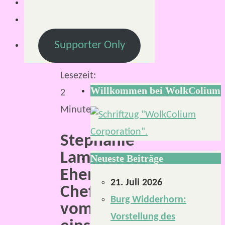
2020
11.
Juli
Supporter Only
2020
Lesezeit:
Willkommen bei WolkColium
2
Minuten
Stephanie
Lammers.
Neueste Beiträge
Ehemalige
21. Juli 2026
Chefredakteurin
Burg Widderhorn:
vom
Vorstellung des