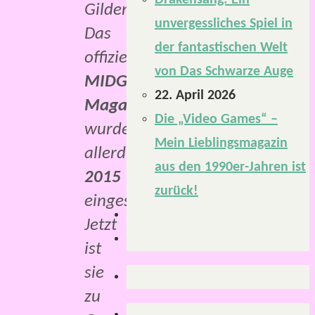
Drakensang: Ein
Gildenbriefs.
unvergessliches Spiel in
Das
der fantastischen Welt
offizielle
von Das Schwarze Auge
MIDGARD-
22. April 2026
Magazin
Die „Video Games“ –
wurde
Mein Lieblingsmagazin
allerdings
aus den 1990er-Jahren ist
2015
zurück!
eingestellt.
Jetzt
ist
sie
zu