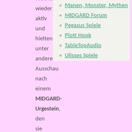
Manen, Monster, Mythen
wieder
MIDGARD Forum
aktiv
Pegasus Spiele
und
Plott Hook
hielten
TableTopAudio
unter
Ulisses Spiele
anderem
Ausschau
nach
einem
MIDGARD-
Urgestein
,
den
sie