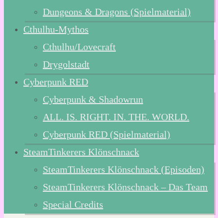
Dungeons & Dragons (Spielmaterial)
Cthulhu-Mythos
Cthulhu/Lovecraft
Drygolstadt
Cyberpunk RED
Cyberpunk & Shadowrun
ALL. IS. RIGHT. IN. THE. WORLD.
Cyberpunk RED (Spielmaterial)
SteamTinkerers Klönschnack
SteamTinkerers Klönschnack (Episoden)
SteamTinkerers Klönschnack – Das Team
Special Credits