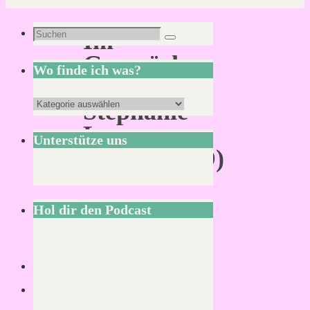
Suchen
Im
Suchen
nach:
Gespräch
Wo finde ich was?
mit
Wo
Stephanie
finde
Lammers
Unterstütze uns
ich
(MIDGARD)
was?
Hol dir den Podcast
Von
KLNSCHNCK
17.
Juli