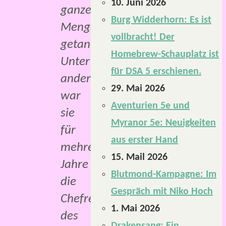
10. Juni 2026
ganze
Burg Widderhorn: Es ist
Menge
vollbracht! Der
getan.
Homebrew-Schauplatz ist
Unter
für DSA 5 erschienen.
anderem
29. Mai 2026
war
Aventurien 5e und
sie
Myranor 5e: Neuigkeiten
für
aus erster Hand
mehrere
15. Mail 2026
Jahre
Blutmond-Kampagne: Im
die
Gespräch mit Niko Hoch
Chefredakteurin
1. Mai 2026
des