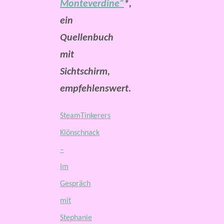
Monteverdine“
*,
ein
Quellenbuch
mit
Sichtschirm,
empfehlenswert.
SteamTinkerers
Klönschnack
–
Im
Gespräch
mit
Stephanie