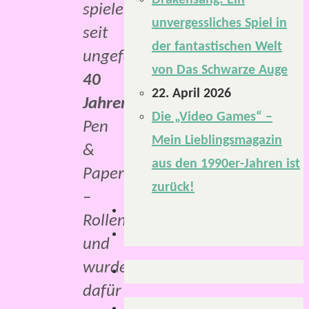
Drakensang: Ein
spielen
unvergessliches Spiel in
seit
der fantastischen Welt
ungefähr
von Das Schwarze Auge
40
22. April 2026
Jahren
Die „Video Games“ –
Pen
Mein Lieblingsmagazin
&
aus den 1990er-Jahren ist
Paper
zurück!
–
Rollenspiele
und
wurden
dafür