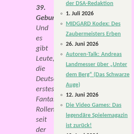
der DSA-Redaktion
39.
1. Juli 2026
Geburtstag
.
MIDGARD Kodex: Des
Und
Zaubermeisters Erben
es
26. Juni 2026
gibt
Autoren-Talk: Andreas
Leute,
Landmesser über „Unter
die
dem Berg“ (Das Schwarze
Deutschlands
Auge)
erstes
12. Juni 2026
Fantasy-
Die Video Games: Das
Rollenspiel
legendäre Spielemagazin
seit
ist zurück!
der