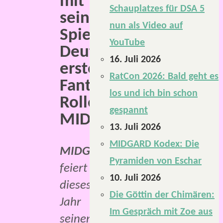
mit
Schauplatzes für DSA 5
seiner
nun als Video auf
Spielgruppe
YouTube
Deutschlands
16. Juli 2026
erstes
RatCon 2026: Bald geht es
Fantasy-
los und ich bin schon
Rollenspiel,
gespannt
MIDGARD.
13. Juli 2026
MIDGARD Kodex: Die
MIDGARD
Pyramiden von Eschar
feiert
10. Juli 2026
dieses
Die Göttin der Chimären:
Jahr
Im Gespräch mit Zoe aus
seinen