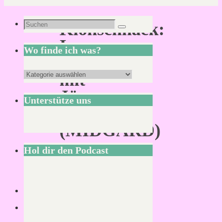
Suchen
Klönschnack:
Suchen
nach:
Im
Wo finde ich was?
Gespräch
Wo
mit
finde
Jürgen
Unterstütze uns
ich
Pecher
was?
(MIDGARD)
Hol dir den Podcast
Von
KLNSCHNCK
28.