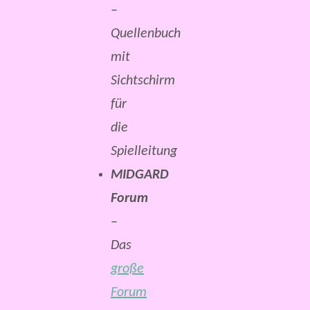
–
Quellenbuch
mit
Sichtschirm
für
die
Spielleitung
MIDGARD
Forum
–
Das
große
Forum