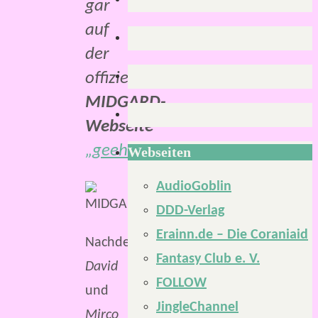
gar
auf
der
offiziellen
MIDGARD-
Webseite
„geehrt“
.
Webseiten
AudioGoblin
DDD-Verlag
Erainn.de – Die Coraniaid
Nachdem
Fantasy Club e. V.
David
FOLLOW
und
JingleChannel
Mirco