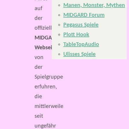
Manen, Monster, Mythen
auf
MIDGARD Forum
der
Pegasus Spiele
offiziellen
Plott Hook
MIDGARD-
TableTopAudio
Webseite
Ulisses Spiele
von
der
Spielgruppe
erfuhren,
die
mittlerweile
seit
ungefähr