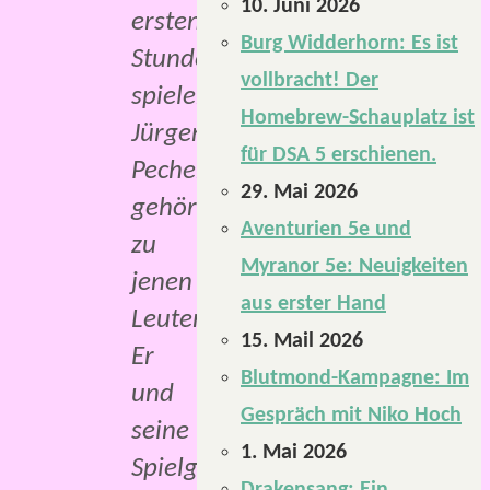
10. Juni 2026
ersten
Burg Widderhorn: Es ist
Stunde
vollbracht! Der
spielen.
Homebrew-Schauplatz ist
Jürgen
für DSA 5 erschienen.
Pecher
29. Mai 2026
gehört
Aventurien 5e und
zu
Myranor 5e: Neuigkeiten
jenen
aus erster Hand
Leuten.
15. Mail 2026
Er
Blutmond-Kampagne: Im
und
Gespräch mit Niko Hoch
seine
1. Mai 2026
Spielgruppe