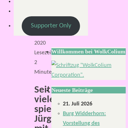
Februar
2020
11.
Supporter Only
Juli
2020
Willkommen bei WolkColium
Lesezeit:
2
Minuten
Seit
Neueste Beiträge
vielen
21. Juli 2026
spielt
Burg Widderhorn:
Jürgen
Vorstellung des