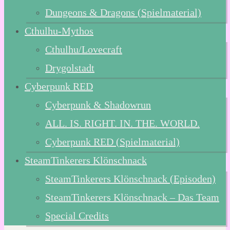
Dungeons & Dragons (Spielmaterial)
Cthulhu-Mythos
Cthulhu/Lovecraft
Drygolstadt
Cyberpunk RED
Cyberpunk & Shadowrun
ALL. IS. RIGHT. IN. THE. WORLD.
Cyberpunk RED (Spielmaterial)
SteamTinkerers Klönschnack
SteamTinkerers Klönschnack (Episoden)
SteamTinkerers Klönschnack – Das Team
Special Credits