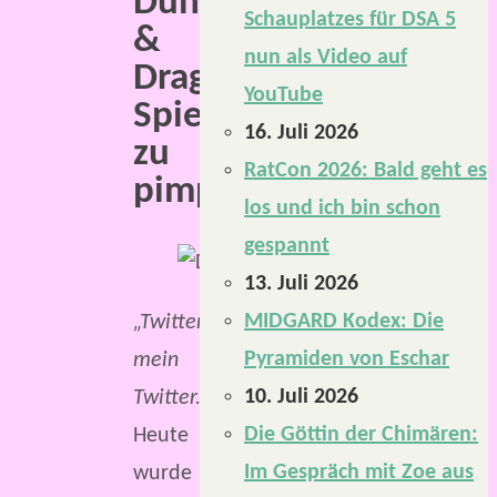
Dungeons
Schauplatzes für DSA 5
&
nun als Video auf
Dragons
YouTube
Spielrunde
16. Juli 2026
zu
RatCon 2026: Bald geht es
pimpen.
los und ich bin schon
gespannt
13. Juli 2026
MIDGARD Kodex: Die
„Twitter,
Pyramiden von Eschar
mein
10. Juli 2026
Twitter.“
Die Göttin der Chimären:
Heute
Im Gespräch mit Zoe aus
wurde