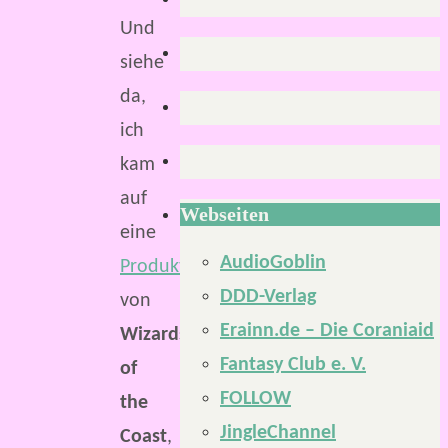
Und
siehe
da,
ich
kam
auf
Webseiten
eine
AudioGoblin
Produktseite
DDD-Verlag
von
Erainn.de – Die Coraniaid
Wizards
Fantasy Club e. V.
of
FOLLOW
the
JingleChannel
Coast
,