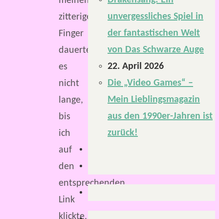
Drakensang: Ein
meinem
unvergessliches Spiel in
zitterigen
der fantastischen Welt
Finger
von Das Schwarze Auge
dauerte
22. April 2026
es
Die „Video Games“ –
nicht
Mein Lieblingsmagazin
lange,
aus den 1990er-Jahren ist
bis
zurück!
ich
auf
den
entsprechenden
Link
klickte.