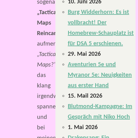
10. Juni 2026
sogenannten
Burg Widderhorn: Es ist
„Tactical
vollbracht! Der
Maps
Homebrew-Schauplatz ist
Reincarnated“
für DSA 5 erschienen.
aufmerksam.
29. Mai 2026
„Tactical
Aventurien 5e und
Maps?“,
Myranor 5e: Neuigkeiten
das
aus erster Hand
klang
15. Mail 2026
irgendwie
Blutmond-Kampagne: Im
spannend
Gespräch mit Niko Hoch
und
1. Mai 2026
bei