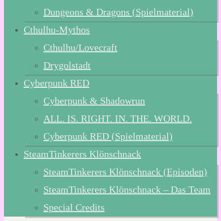
Dungeons & Dragons (Spielmaterial)
Cthulhu-Mythos
Cthulhu/Lovecraft
Drygolstadt
Cyberpunk RED
Cyberpunk & Shadowrun
ALL. IS. RIGHT. IN. THE. WORLD.
Cyberpunk RED (Spielmaterial)
SteamTinkerers Klönschnack
SteamTinkerers Klönschnack (Episoden)
SteamTinkerers Klönschnack – Das Team
Special Credits