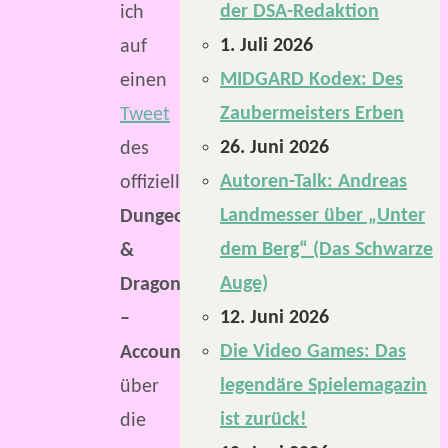
der DSA-Redaktion
ich
1. Juli 2026
auf
MIDGARD Kodex: Des
einen
Zaubermeisters Erben
Tweet
26. Juni 2026
des
Autoren-Talk: Andreas
offiziellen
Landmesser über „Unter
Dungeons
dem Berg“ (Das Schwarze
&
Auge)
Dragons
12. Juni 2026
–
Die Video Games: Das
Accounts
legendäre Spielemagazin
über
ist zurück!
die