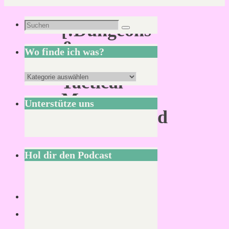
Suchen
[:Dungeons
Suchen
nach:
&
Wo finde ich was?
Dragons:]
Wo
Tactical
finde
Maps
Unterstütze uns
ich
Reincarnated
was?
Hol dir den Podcast
Von
Mirco
25.
Februar