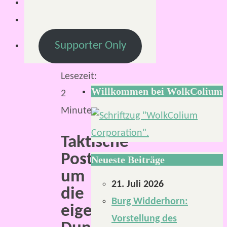
2019
25.
Februar
Supporter Only
2019
Lesezeit:
Willkommen bei WolkColium
2
Minuten
Taktische
Posterkarten,
Neueste Beiträge
um
21. Juli 2026
die
Burg Widderhorn:
eigene
Vorstellung des