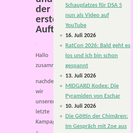
Schauplatzes für DSA 5
der
nun als Video auf
erste
YouTube
Auftrag.
16. Juli 2026
RatCon 2026: Bald geht es
Hallo
los und ich bin schon
zusammen,
gespannt
13. Juli 2026
nachdem
MIDGARD Kodex: Die
wir
Pyramiden von Eschar
unserer
10. Juli 2026
letzte
Die Göttin der Chimären:
Kampagne
Im Gespräch mit Zoe aus
–