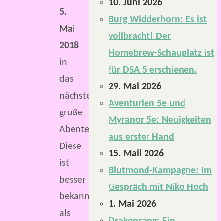
10. Juni 2026
5.
Burg Widderhorn: Es ist
Mai
vollbracht! Der
2018
Homebrew-Schauplatz ist
in
für DSA 5 erschienen.
das
29. Mai 2026
nächste
Aventurien 5e und
große
Myranor 5e: Neuigkeiten
Abenteuer.
aus erster Hand
Diese
15. Mail 2026
ist
Blutmond-Kampagne: Im
besser
Gespräch mit Niko Hoch
bekannt
1. Mai 2026
als