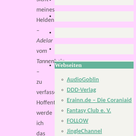
meines
Helden
–
Adelar
vom
Tannenhain
Webseiten
–
AudioGoblin
zu
DDD-Verlag
verfassen.
Erainn.de – Die Coraniaid
Hoffentlich
Fantasy Club e. V.
werde
FOLLOW
ich
JingleChannel
das