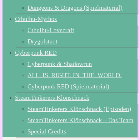
Dungeons & Dragons (Spielmaterial)
Cthulhu-Mythos
Cthulhu/Lovecraft
Drygolstadt
Cyberpunk RED
Cyberpunk & Shadowrun
ALL. IS. RIGHT. IN. THE. WORLD.
Cyberpunk RED (Spielmaterial)
SteamTinkerers Klönschnack
SteamTinkerers Klönschnack (Episoden)
SteamTinkerers Klönschnack – Das Team
Special Credits