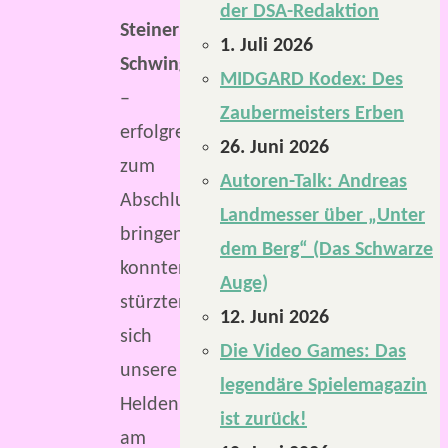
der DSA-Redaktion
Steinerne
1. Juli 2026
Schwingen
MIDGARD Kodex: Des
–
Zaubermeisters Erben
erfolgreich
26. Juni 2026
zum
Autoren-Talk: Andreas
Abschluss
Landmesser über „Unter
bringen
dem Berg“ (Das Schwarze
konnten,
Auge)
stürzten
12. Juni 2026
sich
Die Video Games: Das
unsere
legendäre Spielemagazin
Helden
ist zurück!
am