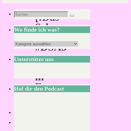
Suchen
[:Das
Suchen
nach:
Schwarze
Wo finde ich was?
Auge:]
Wo
#DSA5
finde
–
Unterstütze uns
ich
Ankunft
was?
in
Festum…
Hol dir den Podcast
Von
Mirco