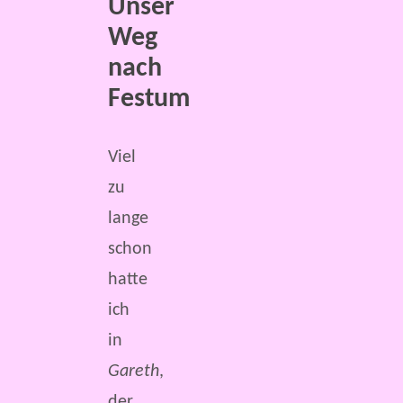
Unser
Weg
nach
Festum
Viel
zu
lange
schon
hatte
ich
in
Gareth
,
der