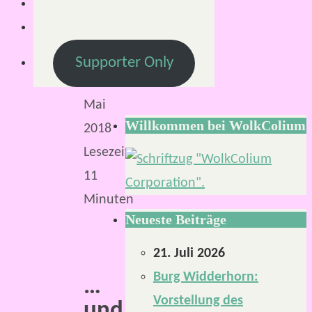
12.
Mai
2018
Supporter Only
12.
Mai
Willkommen bei WolkColium
2018
Lesezeit:
11
Minuten
Neueste Beiträge
21. Juli 2026
Burg Widderhorn:
…
Vorstellung des
und