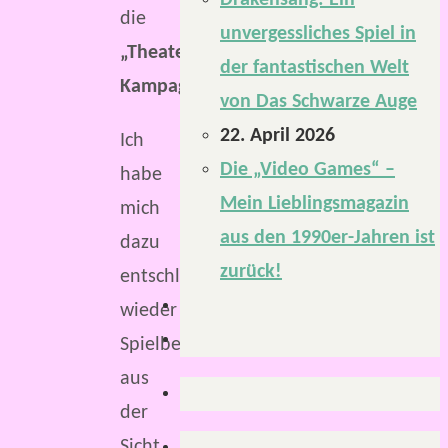
Drakensang: Ein
die
unvergessliches Spiel in
„Theaterritter-
der fantastischen Welt
Kampagne“
.
von Das Schwarze Auge
22. April 2026
Ich
Die „Video Games“ –
habe
Mein Lieblingsmagazin
mich
aus den 1990er-Jahren ist
dazu
zurück!
entschlossen,
wieder
Spielberichte
aus
der
Sicht