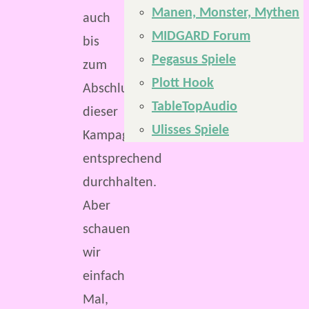
Manen, Monster, Mythen
auch
MIDGARD Forum
bis
Pegasus Spiele
zum
Plott Hook
Abschluss
TableTopAudio
dieser
Ulisses Spiele
Kampagne
entsprechend
durchhalten.
Aber
schauen
wir
einfach
Mal,