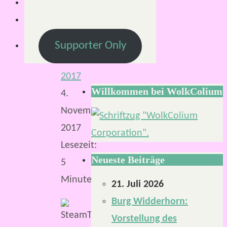
Von
Mirco
4.
Supporter Only
November
2017
Willkommen bei WolkColium
4.
November
2017
Lesezeit:
Neueste Beiträge
5
Minuten
21. Juli 2026
Burg Widderhorn:
Vorstellung des