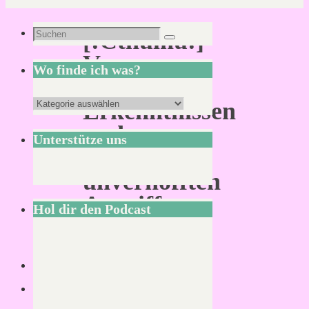
Suchen
[:Cthulhu:]
Suchen
nach:
Von
Wo finde ich was?
weiteren
Wo
Erkenntnissen
finde
und
Unterstütze uns
ich
einem
was?
unverhofften
Angriff.
Hol dir den Podcast
(Teil
3)