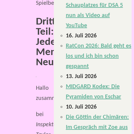
Schauplatzes für DSA 5
nun als Video auf
Dritter
YouTube
Teil:
16. Juli 2026
Jede
RatCon 2026: Bald geht es
Menge
los und ich bin schon
Neuigkeiten
gespannt
13. Juli 2026
MIDGARD Kodex: Die
Hallo
Pyramiden von Eschar
zusammen,
10. Juli 2026
bei
Die Göttin der Chimären:
Inspektor
Im Gespräch mit Zoe aus