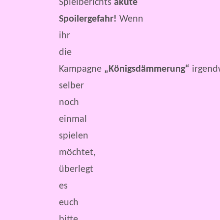
Spielberichts
akute
Spoilergefahr!
Wenn
ihr
die
Kampagne
„Königsdämmerung“
irgen
selber
noch
einmal
spielen
möchtet,
überlegt
es
euch
bitte