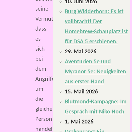
10. Juni 2026
seine
Burg Widderhorn: Es ist
Vermutung,
vollbracht! Der
dass
Homebrew-Schauplatz ist
es
für DSA 5 erschienen.
sich
29. Mai 2026
bei
Aventurien 5e und
dem
Myranor 5e: Neuigkeiten
Angriffer
aus erster Hand
um
15. Mail 2026
die
Blutmond-Kampagne: Im
gleiche
Gespräch mit Niko Hoch
Person
1. Mai 2026
handeln