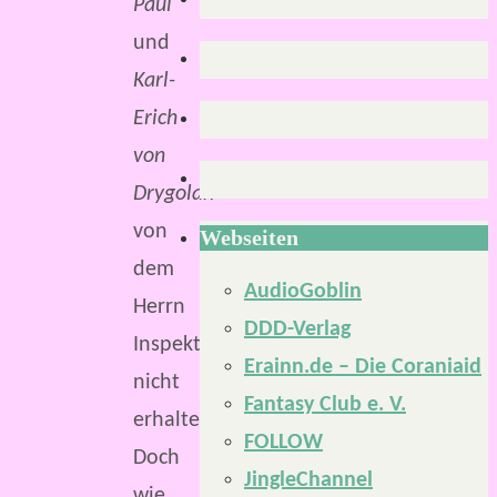
Paul
und
Karl-
Erich
von
Drygolan
von
Webseiten
dem
AudioGoblin
Herrn
DDD-Verlag
Inspektor
Erainn.de – Die Coraniaid
nicht
Fantasy Club e. V.
erhalten.
FOLLOW
Doch
JingleChannel
wie