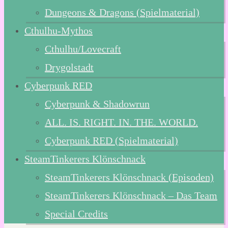
Dungeons & Dragons (Spielmaterial)
Cthulhu-Mythos
Cthulhu/Lovecraft
Drygolstadt
Cyberpunk RED
Cyberpunk & Shadowrun
ALL. IS. RIGHT. IN. THE. WORLD.
Cyberpunk RED (Spielmaterial)
SteamTinkerers Klönschnack
SteamTinkerers Klönschnack (Episoden)
SteamTinkerers Klönschnack – Das Team
Special Credits