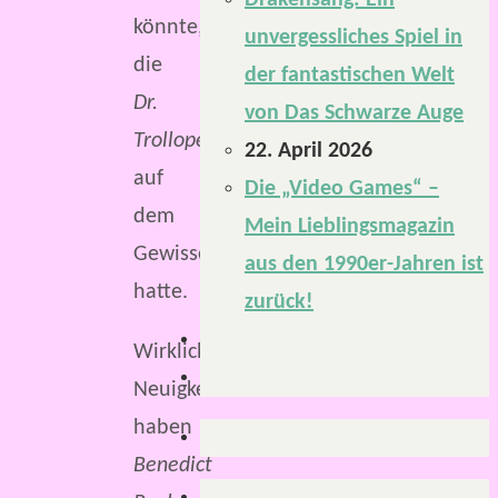
Drakensang: Ein
könnte,
unvergessliches Spiel in
die
der fantastischen Welt
Dr.
von Das Schwarze Auge
Trollope
22. April 2026
auf
Die „Video Games“ –
dem
Mein Lieblingsmagazin
Gewissen
aus den 1990er-Jahren ist
hatte.
zurück!
Wirkliche
Neuigkeiten
haben
Benedict