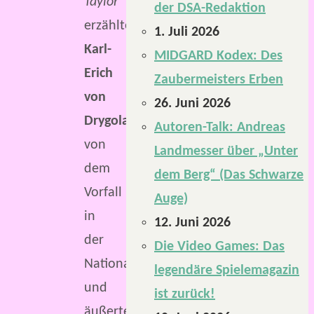
Taylor
der DSA-Redaktion
erzählte
1. Juli 2026
Karl-
MIDGARD Kodex: Des
Erich
Zaubermeisters Erben
von
26. Juni 2026
Drygolan
Autoren-Talk: Andreas
von
Landmesser über „Unter
dem
dem Berg“ (Das Schwarze
Vorfall
Auge)
in
12. Juni 2026
der
Die Video Games: Das
Nationalbibliothek
legendäre Spielemagazin
und
ist zurück!
äußerte