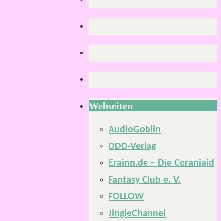
Webseiten
AudioGoblin
DDD-Verlag
Erainn.de – Die Coraniaid
Fantasy Club e. V.
FOLLOW
JingleChannel