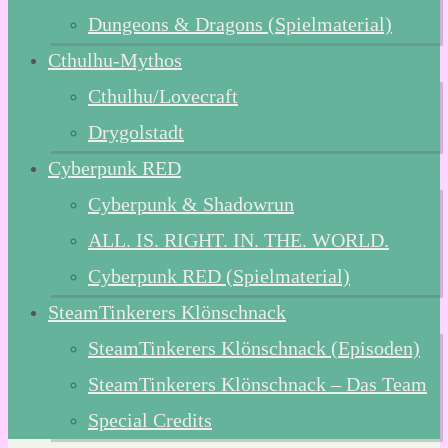
Dungeons & Dragons (Spielmaterial)
Cthulhu-Mythos
Cthulhu/Lovecraft
Drygolstadt
Cyberpunk RED
Cyberpunk & Shadowrun
ALL. IS. RIGHT. IN. THE. WORLD.
Cyberpunk RED (Spielmaterial)
SteamTinkerers Klönschnack
SteamTinkerers Klönschnack (Episoden)
SteamTinkerers Klönschnack – Das Team
Special Credits