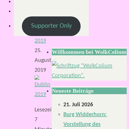
Von
Mirco
23.
Supporter Only
August
2019
25.
Willkommen bei WolkColium
August
2019
Neueste Beiträge
21. Juli 2026
Lesezeit:
Burg Widderhorn:
7
Vorstellung des