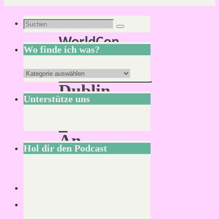
Schlagwort:
Suchen
Suchen
WorldCon
nach:
Wo finde ich was?
Convention:
Wo
Dublin
finde
Unterstütze uns
2019
ich
–
was?
An
Hol dir den Podcast
Irish
WorldCon