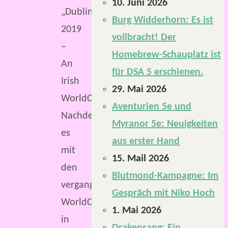
10. Juni 2026
„Dublin
Burg Widderhorn: Es ist
2019
vollbracht! Der
–
Homebrew-Schauplatz ist
An
für DSA 5 erschienen.
Irish
29. Mai 2026
WorldCon“.
Aventurien 5e und
Nachdem
Myranor 5e: Neuigkeiten
es
aus erster Hand
mit
15. Mail 2026
den
Blutmond-Kampagne: Im
vergangenen
Gespräch mit Niko Hoch
WorldCons
1. Mai 2026
in