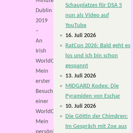
Minuten
Schauplatzes für DSA 5
Dublin
nun als Video auf
2019
YouTube
–
16. Juli 2026
An
RatCon 2026: Bald geht es
Irish
los und ich bin schon
WorldCon.
gespannt
Mein
13. Juli 2026
erster
MIDGARD Kodex: Die
Besuch
Pyramiden von Eschar
einer
10. Juli 2026
WorldCon.
Die Göttin der Chimären:
Mein
Im Gespräch mit Zoe aus
persönliches