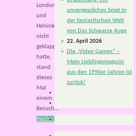
Drakensang: Ein
London
unvergessliches Spiel in
und
der fantastischen Welt
Helsinki
von Das Schwarze Auge
nicht
22. April 2026
geklappt
Die „Video Games“ –
hatte,
Mein Lieblingsmagazin
stand
aus den 1990er-Jahren ist
dieses
zurück!
Mal
einem
Besuch…
Weiterlesen