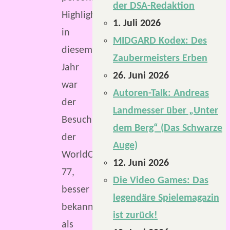
der DSA-Redaktion
Highlight
1. Juli 2026
in
MIDGARD Kodex: Des
diesem
Zaubermeisters Erben
Jahr
26. Juni 2026
war
Autoren-Talk: Andreas
der
Landmesser über „Unter
Besuch
dem Berg“ (Das Schwarze
der
Auge)
WorldCon
12. Juni 2026
77,
Die Video Games: Das
besser
legendäre Spielemagazin
bekannt
ist zurück!
als