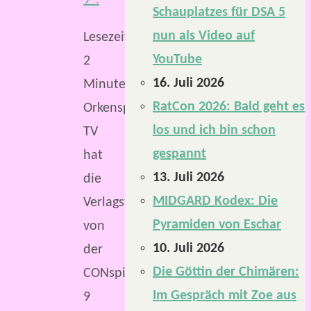
Schauplatzes für DSA 5
nun als Video auf
Lesezeit:
YouTube
2
16. Juli 2026
Minuten
RatCon 2026: Bald geht es
Orkenspalter
los und ich bin schon
TV
gespannt
hat
13. Juli 2026
die
MIDGARD Kodex: Die
Verlagstalks
Pyramiden von Eschar
von
10. Juli 2026
der
Die Göttin der Chimären:
CONspiracy
Im Gespräch mit Zoe aus
9