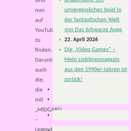
Drakensang: Ein
sind
unvergessliches Spiel in
nun
der fantastischen Welt
auf
von Das Schwarze Auge
YouTube
22. April 2026
zu
Die „Video Games“ –
finden.
Mein Lieblingsmagazin
Darunter
aus den 1990er-Jahren ist
auch
zurück!
die,
die
mit
„MIDGARD
–
Legenden