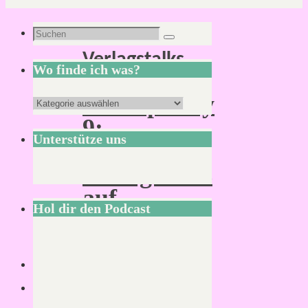
Schlagwort:
Suchen
Suchen
Verlagstalks
nach:
Wo finde ich was?
CONspiracy
Wo
9:
finde
Unterstütze uns
Alle
ich
Verlagstalks
was?
auf
Hol dir den Podcast
YouTube
verfügbar