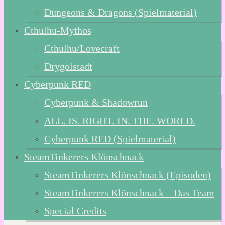
Dungeons & Dragons (Spielmaterial)
Cthulhu-Mythos
Cthulhu/Lovecraft
Drygolstadt
Cyberpunk RED
Cyberpunk & Shadowrun
ALL. IS. RIGHT. IN. THE. WORLD.
Cyberpunk RED (Spielmaterial)
SteamTinkerers Klönschnack
SteamTinkerers Klönschnack (Episoden)
SteamTinkerers Klönschnack – Das Team
Special Credits