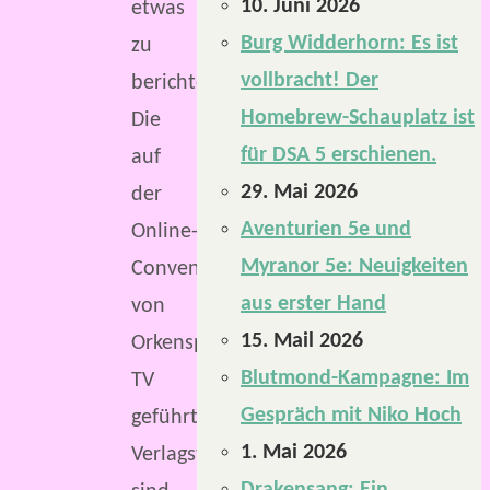
10. Juni 2026
etwas
Burg Widderhorn: Es ist
zu
vollbracht! Der
berichten.
Homebrew-Schauplatz ist
Die
für DSA 5 erschienen.
auf
29. Mai 2026
der
Aventurien 5e und
Online-
Myranor 5e: Neuigkeiten
Convention
aus erster Hand
von
15. Mail 2026
Orkenspalter
Blutmond-Kampagne: Im
TV
Gespräch mit Niko Hoch
geführten
1. Mai 2026
Verlagstalks