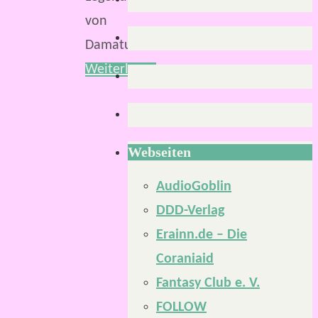
von
Damatu“…
Weiterlesen
Webseiten
AudioGoblin
DDD-Verlag
Erainn.de – Die
Coraniaid
Fantasy Club e. V.
FOLLOW