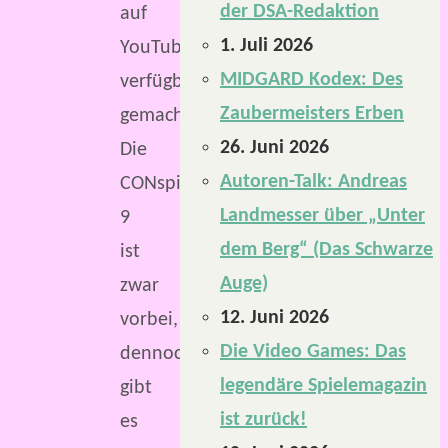
der DSA-Redaktion
auf
1. Juli 2026
YouTube
MIDGARD Kodex: Des
verfügbar
Zaubermeisters Erben
gemacht.
26. Juni 2026
Die
Autoren-Talk: Andreas
CONspiracy
Landmesser über „Unter
9
dem Berg“ (Das Schwarze
ist
Auge)
zwar
12. Juni 2026
vorbei,
Die Video Games: Das
dennoch
legendäre Spielemagazin
gibt
ist zurück!
es