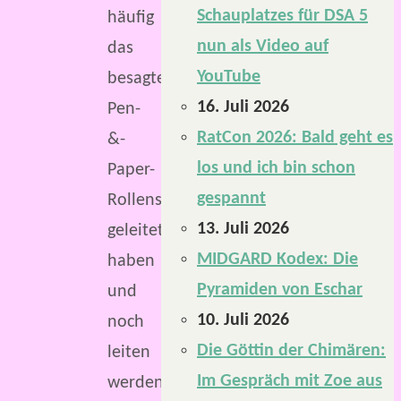
Schauplatzes für DSA 5
häufig
nun als Video auf
das
YouTube
besagte
16. Juli 2026
Pen-
RatCon 2026: Bald geht es
&-
los und ich bin schon
Paper-
gespannt
Rollenspiel
13. Juli 2026
geleitet
MIDGARD Kodex: Die
haben
Pyramiden von Eschar
und
10. Juli 2026
noch
Die Göttin der Chimären:
leiten
Im Gespräch mit Zoe aus
werden,