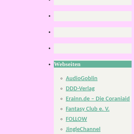
Webseiten
AudioGoblin
DDD-Verlag
Erainn.de – Die Coraniaid
Fantasy Club e. V.
FOLLOW
JingleChannel