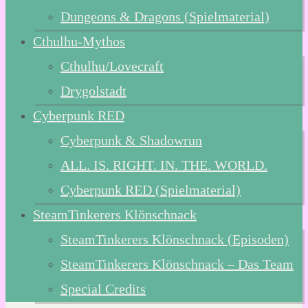
Dungeons & Dragons (Spielmaterial)
Cthulhu-Mythos
Cthulhu/Lovecraft
Drygolstadt
Cyberpunk RED
Cyberpunk & Shadowrun
ALL. IS. RIGHT. IN. THE. WORLD.
Cyberpunk RED (Spielmaterial)
SteamTinkerers Klönschnack
SteamTinkerers Klönschnack (Episoden)
SteamTinkerers Klönschnack – Das Team
Special Credits