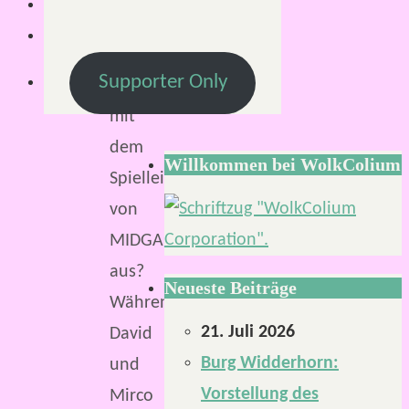
sieht
es
Supporter Only
eigentlich
mit
dem
Willkommen bei WolkColium
Spielleiten
von
MIDGARD
aus?
Neueste Beiträge
Während
21. Juli 2026
David
Burg Widderhorn:
und
Vorstellung des
Mirco