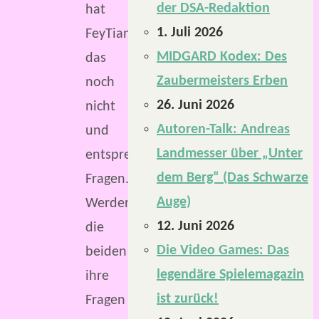
der DSA-Redaktion
hat
1. Juli 2026
FeyTiane
MIDGARD Kodex: Des
das
Zaubermeisters Erben
noch
26. Juni 2026
nicht
Autoren-Talk: Andreas
und
Landmesser über „Unter
entsprechende
dem Berg“ (Das Schwarze
Fragen.
Auge)
Werden
12. Juni 2026
die
Die Video Games: Das
beiden
legendäre Spielemagazin
ihre
ist zurück!
Fragen