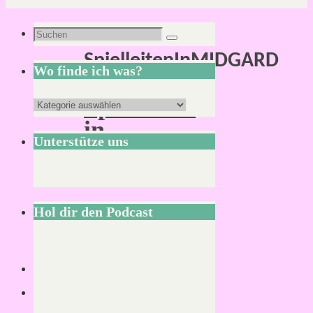
Schlagwort:
Suchen
Suchen
SpielleitenInMIDGARD
nach:
Wo finde ich was?
Spielleiten
Wo
in
finde
Unterstütze uns
MIDGARD
ich
was?
Hol dir den Podcast
Lesezeit:
2
Minuten
Wie