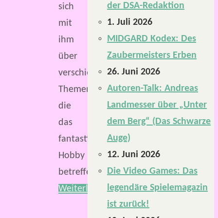
der DSA-Redaktion
sich
1. Juli 2026
mit
MIDGARD Kodex: Des
ihm
Zaubermeisters Erben
über
26. Juni 2026
verschiedene
Autoren-Talk: Andreas
Themen,
Landmesser über „Unter
die
dem Berg“ (Das Schwarze
das
Auge)
fantastische
12. Juni 2026
Hobby
Die Video Games: Das
betreffen.
legendäre Spielemagazin
Weiterlesen
ist zurück!