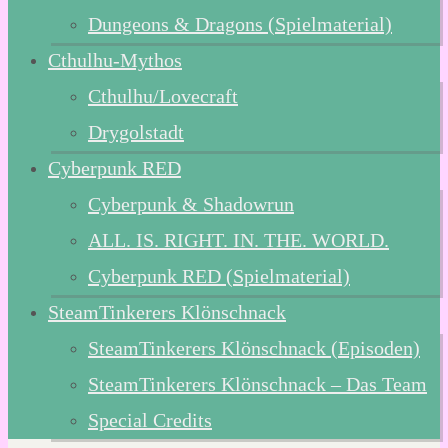
Dungeons & Dragons (Spielmaterial)
Cthulhu-Mythos
Cthulhu/Lovecraft
Drygolstadt
Cyberpunk RED
Cyberpunk & Shadowrun
ALL. IS. RIGHT. IN. THE. WORLD.
Cyberpunk RED (Spielmaterial)
SteamTinkerers Klönschnack
SteamTinkerers Klönschnack (Episoden)
SteamTinkerers Klönschnack – Das Team
Special Credits