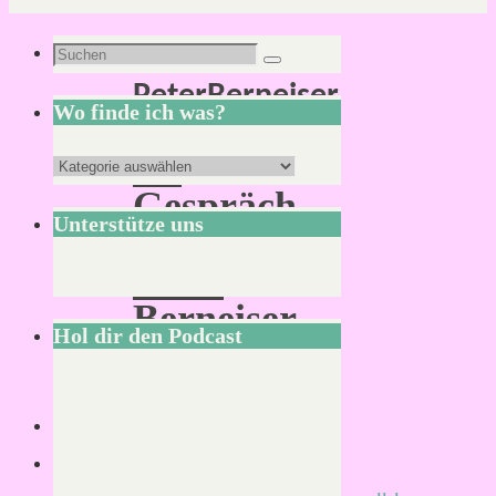
Schlagwort:
Suchen
Suchen
PeterBerneiser
nach:
Wo finde ich was?
Im
Wo
Gespräch
finde
Unterstütze uns
mit
ich
Peter
was?
Berneiser
Hol dir den Podcast
(Pegasus
Spiele)