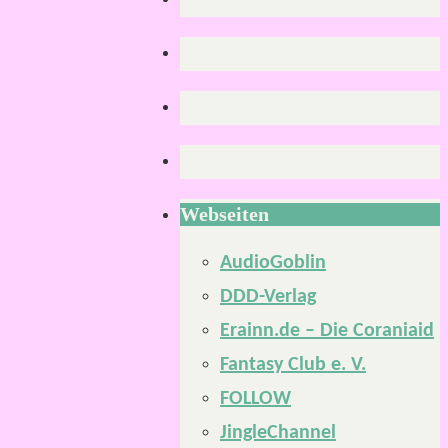
Webseiten
AudioGoblin
DDD-Verlag
Erainn.de – Die Coraniaid
Fantasy Club e. V.
FOLLOW
JingleChannel