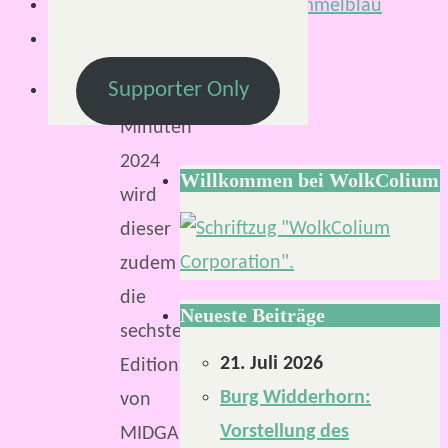
Lesezeit:
Supporter Only
2
Minuten
2024
Willkommen bei WolkColium
wird
dieser
zudem
die
Neueste Beiträge
sechste
21. Juli 2026
Edition
Burg Widderhorn:
von
Vorstellung des
MIDGARD