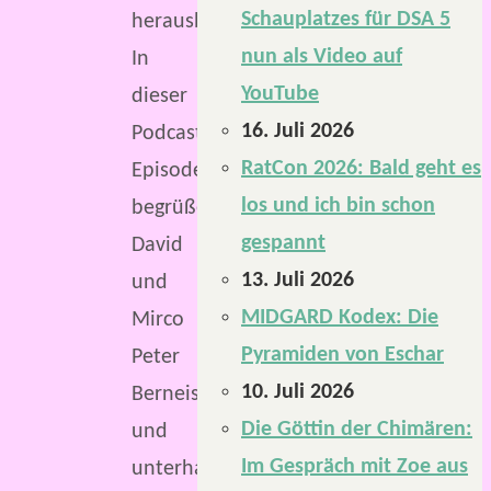
Schauplatzes für DSA 5
herausbringen.
nun als Video auf
In
YouTube
dieser
16. Juli 2026
Podcast-
RatCon 2026: Bald geht es
Episode
los und ich bin schon
begrüßen
gespannt
David
13. Juli 2026
und
MIDGARD Kodex: Die
Mirco
Pyramiden von Eschar
Peter
10. Juli 2026
Berneiser
Die Göttin der Chimären:
und
Im Gespräch mit Zoe aus
unterhalten