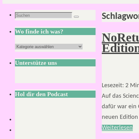
Schlagwo
Suchen
Suchen
nach:
Wo finde ich was?
NoRetu
Editio
Wo
finde
Unterstütze uns
ich
was?
Lesezeit:
2
Mi
Hol dir den Podcast
Auf das Scienc
dafür war ein
neuen Edition
Weiterlesen