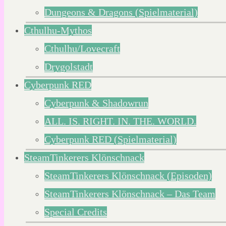
Dungeons & Dragons (Spielmaterial)
Cthulhu-Mythos
Cthulhu/Lovecraft
Drygolstadt
Cyberpunk RED
Cyberpunk & Shadowrun
ALL. IS. RIGHT. IN. THE. WORLD.
Cyberpunk RED (Spielmaterial)
SteamTinkerers Klönschnack
SteamTinkerers Klönschnack (Episoden)
SteamTinkerers Klönschnack – Das Team
Special Credits