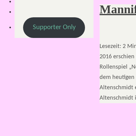
Manni
Supporter Only
Lesezeit:
2
Mi
2016 erschien
Rollenspiel „N
dem heutigen 
Altenschmidt 
Altenschmidt 