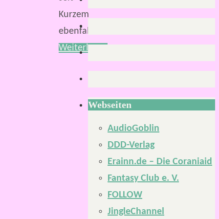
Kurzem
ebenfalls…
Weiterlesen
Webseiten
AudioGoblin
DDD-Verlag
Erainn.de – Die Coraniaid
Fantasy Club e. V.
FOLLOW
JingleChannel