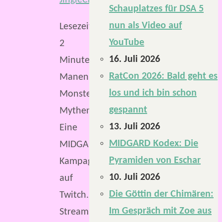
Schauplatzes für DSA 5
nun als Video auf
Lesezeit:
YouTube
2
16. Juli 2026
Minuten
RatCon 2026: Bald geht es
Manen,
los und ich bin schon
Monster,
gespannt
Mythen.
13. Juli 2026
Eine
MIDGARD Kodex: Die
MIDGARD-
Pyramiden von Eschar
Kampagne
10. Juli 2026
auf
Die Göttin der Chimären:
Twitch.
Im Gespräch mit Zoe aus
Streams