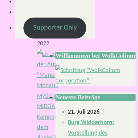
September
2022
2.
Supporter Only
Oktober
2022
Willkommen bei WolkColium
Neueste Beiträge
21. Juli 2026
Burg Widderhorn:
Vorstellung des