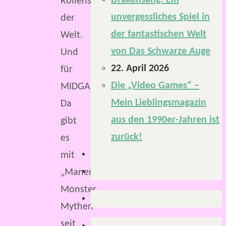
Drakensang: Ein
Rollenspiel
unvergessliches Spiel in
der
der fantastischen Welt
Welt.
von Das Schwarze Auge
Und
22. April 2026
für
Die „Video Games“ –
MIDGARD?
Mein Lieblingsmagazin
Da
aus den 1990er-Jahren ist
gibt
zurück!
es
mit
„Manen,
Monster,
Mythen“
seit