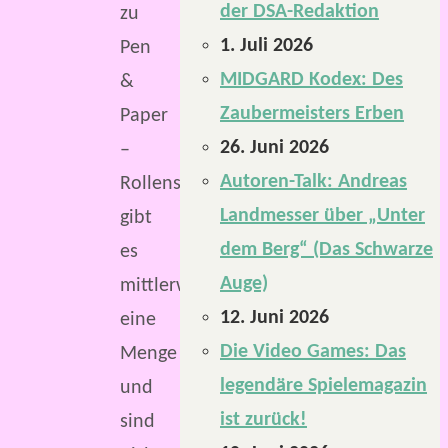
der DSA-Redaktion
zu
1. Juli 2026
Pen
MIDGARD Kodex: Des
&
Zaubermeisters Erben
Paper
26. Juni 2026
–
Autoren-Talk: Andreas
Rollenspielen
Landmesser über „Unter
gibt
dem Berg“ (Das Schwarze
es
Auge)
mittlerweile
12. Juni 2026
eine
Die Video Games: Das
Menge
legendäre Spielemagazin
und
ist zurück!
sind