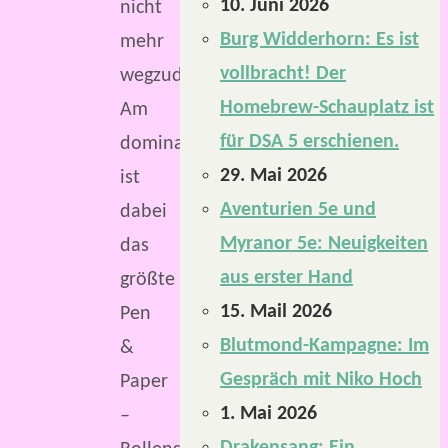
10. Juni 2026
nicht
Burg Widderhorn: Es ist
mehr
vollbracht! Der
wegzudenken.
Homebrew-Schauplatz ist
Am
für DSA 5 erschienen.
dominantesten
29. Mai 2026
ist
Aventurien 5e und
dabei
Myranor 5e: Neuigkeiten
das
aus erster Hand
größte
15. Mail 2026
Pen
Blutmond-Kampagne: Im
&
Gespräch mit Niko Hoch
Paper
1. Mai 2026
–