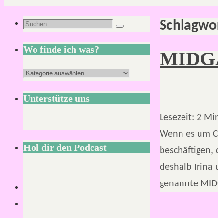
Schlagwo
Suchen
Suchen
nach:
Wo finde ich was?
MIDGA
Wo
finde
Unterstütze uns
ich
Lesezeit:
2
Mi
was?
Wenn es um C
Hol dir den Podcast
beschäftigen,
deshalb Irina
genannte MI