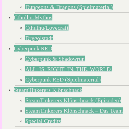
Dungeons & Dragons (Spielmaterial)
Cthulhu-Mythos
Cthulhu/Lovecraft
Drygolstadt
Cyberpunk RED
Cyberpunk & Shadowrun
ALL. IS. RIGHT. IN. THE. WORLD.
Cyberpunk RED (Spielmaterial)
SteamTinkerers Klönschnack
SteamTinkerers Klönschnack (Episoden)
SteamTinkerers Klönschnack – Das Team
Special Credits