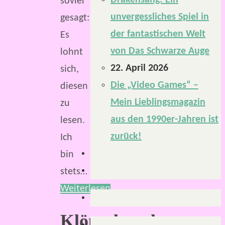
Drakensang: Ein
soviel
unvergessliches Spiel in
gesagt:
der fantastischen Welt
Es
von Das Schwarze Auge
lohnt
22. April 2026
sich,
Die „Video Games“ –
diesen
Mein Lieblingsmagazin
zu
aus den 1990er-Jahren ist
lesen.
zurück!
Ich
bin
stets…
Weiterlesen
Klönschnack: