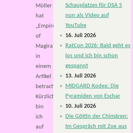
Schauplatzes für DSA 5
Müller
nun als Video auf
hat
YouTube
„Empires
16. Juli 2026
of
RatCon 2026: Bald geht es
Magira”
los und ich bin schon
in
gespannt
einem
13. Juli 2026
Artikel
MIDGARD Kodex: Die
betrachtet.
Pyramiden von Eschar
Kürzlich
10. Juli 2026
bin
Die Göttin der Chimären:
ich
Im Gespräch mit Zoe aus
auf