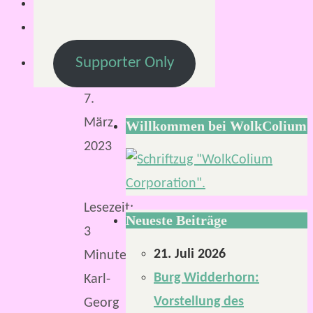
S.
8.
März
Supporter Only
2023
7.
März
Willkommen bei WolkColium
2023
Lesezeit:
Neueste Beiträge
3
21. Juli 2026
Minuten
Burg Widderhorn:
Karl-
Vorstellung des
Georg