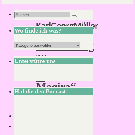
Schlagwort:
Suchen
Suchen
KarlGeorgMüller
nach:
Wo finde ich was?
Betrachtung
Wo
zu
finde
Unterstütze uns
„Empires
ich
of
was?
Magira“
Hol dir den Podcast
Von
Mirco