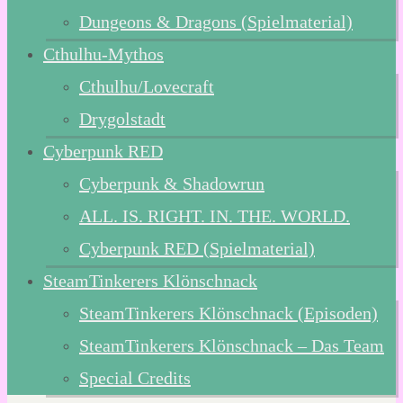
Dungeons & Dragons (Spielmaterial)
Cthulhu-Mythos
Cthulhu/Lovecraft
Drygolstadt
Cyberpunk RED
Cyberpunk & Shadowrun
ALL. IS. RIGHT. IN. THE. WORLD.
Cyberpunk RED (Spielmaterial)
SteamTinkerers Klönschnack
SteamTinkerers Klönschnack (Episoden)
SteamTinkerers Klönschnack – Das Team
Special Credits