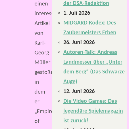
der DSA-Redaktion
einen
1. Juli 2026
interessanten
MIDGARD Kodex: Des
Artikel
Zaubermeisters Erben
von
26. Juni 2026
Karl-
Autoren-Talk: Andreas
Georg
Landmesser über „Unter
Müller
dem Berg“ (Das Schwarze
gestoßen,
Auge)
in
12. Juni 2026
dem
Die Video Games: Das
er
legendäre Spielemagazin
„Empires
ist zurück!
of