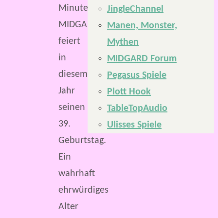
Minuten
JingleChannel
MIDGARD
Manen, Monster,
feiert
Mythen
in
MIDGARD Forum
diesem
Pegasus Spiele
Jahr
Plott Hook
seinen
TableTopAudio
39.
Ulisses Spiele
Geburtstag.
Ein
wahrhaft
ehrwürdiges
Alter