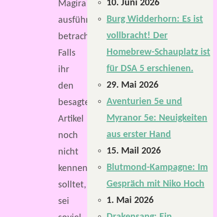
10. Juni 2026
Magira“
Burg Widderhorn: Es ist
ausführlich
vollbracht! Der
betrachtet.
Homebrew-Schauplatz ist
Falls
für DSA 5 erschienen.
ihr
29. Mai 2026
den
Aventurien 5e und
besagten
Myranor 5e: Neuigkeiten
Artikel
aus erster Hand
noch
15. Mail 2026
nicht
Blutmond-Kampagne: Im
kennen
Gespräch mit Niko Hoch
solltet,
1. Mai 2026
sei