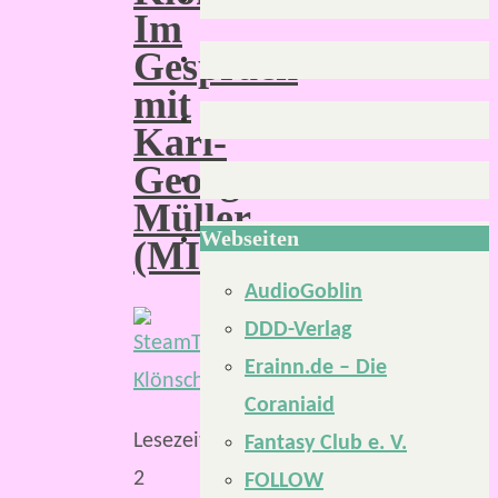
Im
Gespräch
mit
Karl-
Georg
Müller
Webseiten
(MIDGARD)
AudioGoblin
DDD-Verlag
Erainn.de – Die
Coraniaid
Lesezeit:
Fantasy Club e. V.
2
FOLLOW