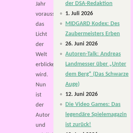
der DSA-Redaktion
Jahr
1. Juli 2026
voraussichtlich
MIDGARD Kodex: Des
das
Zaubermeisters Erben
Licht
26. Juni 2026
der
Autoren-Talk: Andreas
Welt
Landmesser über „Unter
erblicken
dem Berg“ (Das Schwarze
wird.
Auge)
Nun
12. Juni 2026
ist
Die Video Games: Das
der
legendäre Spielemagazin
Autor
ist zurück!
und