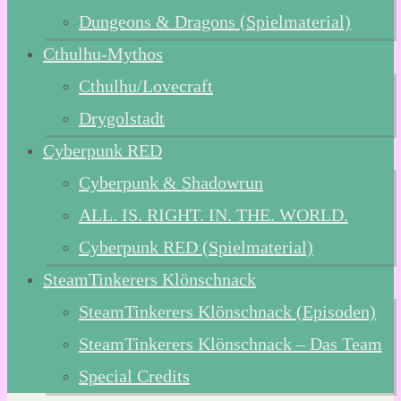
Dungeons & Dragons (Spielmaterial)
Cthulhu-Mythos
Cthulhu/Lovecraft
Drygolstadt
Cyberpunk RED
Cyberpunk & Shadowrun
ALL. IS. RIGHT. IN. THE. WORLD.
Cyberpunk RED (Spielmaterial)
SteamTinkerers Klönschnack
SteamTinkerers Klönschnack (Episoden)
SteamTinkerers Klönschnack – Das Team
Special Credits