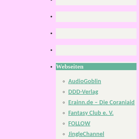
Webseiten
AudioGoblin
DDD-Verlag
Erainn.de – Die Coraniaid
Fantasy Club e. V.
FOLLOW
JingleChannel