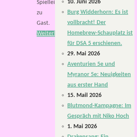
10. Juni 2026
Spielleiter
Burg Widderhorn: Es ist
zu
vollbracht! Der
Gast.
Homebrew-Schauplatz ist
Weiterlesen
für DSA 5 erschienen.
29. Mai 2026
Aventurien 5e und
Myranor 5e: Neuigkeiten
aus erster Hand
15. Mail 2026
Blutmond-Kampagne: Im
Gespräch mit Niko Hoch
1. Mai 2026