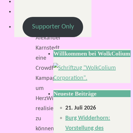
Vergangenes
Jahr
Supporter Only
startete
Alexander
Karnstedt
Willkommen bei WolkColium
eine
Crowdfunding-
Kampagne,
um
Neueste Beiträge
HerzWildnis
21. Juli 2026
realisieren
Burg Widderhorn:
zu
Vorstellung des
können.