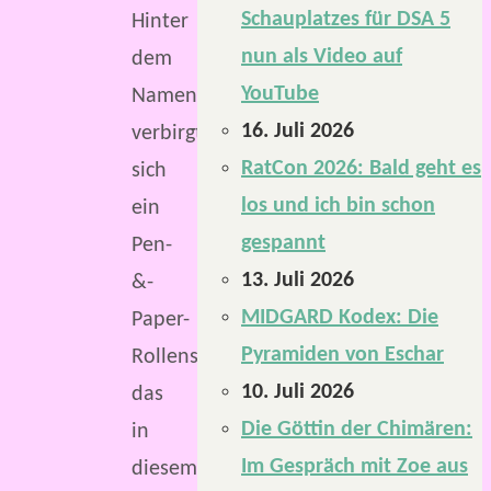
Schauplatzes für DSA 5
Hinter
nun als Video auf
dem
YouTube
Namen
16. Juli 2026
verbirgt
RatCon 2026: Bald geht es
sich
los und ich bin schon
ein
gespannt
Pen-
13. Juli 2026
&-
MIDGARD Kodex: Die
Paper-
Pyramiden von Eschar
Rollenspiel,
10. Juli 2026
das
Die Göttin der Chimären:
in
Im Gespräch mit Zoe aus
diesem