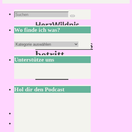
Schlagwort:
Suchen
Suchen
HerzWildnis
nach:
Wo finde ich was?
HerzWildnis
Wo
betritt
finde
Unterstütze uns
die
ich
Bühne!
was?
Hol dir den Podcast
Lesezeit:
2
Minuten