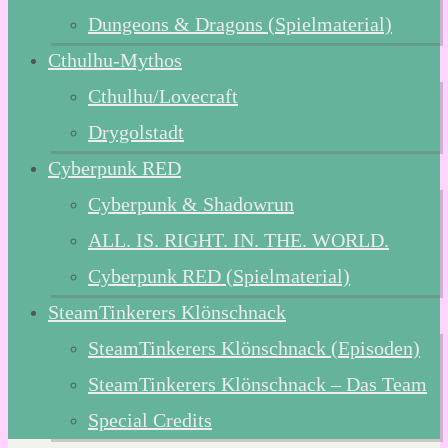
Dungeons & Dragons (Spielmaterial)
Cthulhu-Mythos
Cthulhu/Lovecraft
Drygolstadt
Cyberpunk RED
Cyberpunk & Shadowrun
ALL. IS. RIGHT. IN. THE. WORLD.
Cyberpunk RED (Spielmaterial)
SteamTinkerers Klönschnack
SteamTinkerers Klönschnack (Episoden)
SteamTinkerers Klönschnack – Das Team
Special Credits