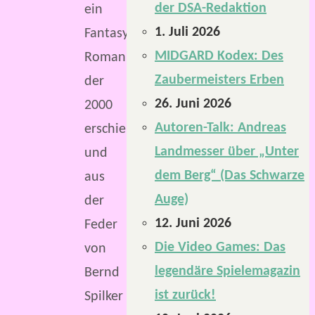
der DSA-Redaktion
ein
1. Juli 2026
Fantasy-
MIDGARD Kodex: Des
Roman,
Zaubermeisters Erben
der
26. Juni 2026
2000
Autoren-Talk: Andreas
erschien
Landmesser über „Unter
und
dem Berg“ (Das Schwarze
aus
Auge)
der
12. Juni 2026
Feder
Die Video Games: Das
von
legendäre Spielemagazin
Bernd
ist zurück!
Spilker