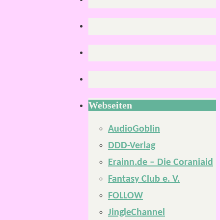
Webseiten
AudioGoblin
DDD-Verlag
Erainn.de – Die Coraniaid
Fantasy Club e. V.
FOLLOW
JingleChannel