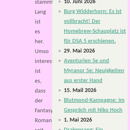
10. Juni 2026
stammt.
Burg Widderhorn: Es ist
Lang
vollbracht! Der
ist
Homebrew-Schauplatz ist
es
für DSA 5 erschienen.
her.
29. Mai 2026
Umso
Aventurien 5e und
interessanter
Myranor 5e: Neuigkeiten
ist
aus erster Hand
es,
15. Mail 2026
dass
Blutmond-Kampagne: Im
der
Gespräch mit Niko Hoch
Fantasy-
1. Mai 2026
Roman