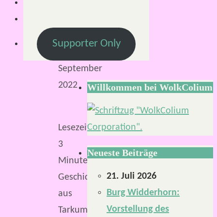
11.
September
2022
Supporter Only
22.
September
2022
Willkommen bei WolkColium
Lesezeit:
3
Neueste Beiträge
Minuten
21. Juli 2026
Geschichten
Burg Widderhorn:
aus
Vorstellung des
Tarkum.