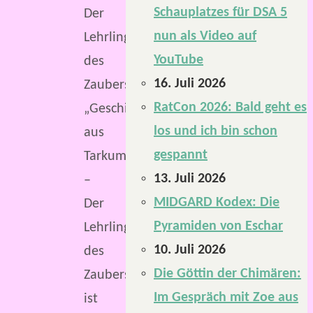
Schauplatzes für DSA 5
Der
nun als Video auf
Lehrling
YouTube
des
16. Juli 2026
Zauberschmiedes.
RatCon 2026: Bald geht es
„Geschichten
los und ich bin schon
aus
gespannt
Tarkum
13. Juli 2026
–
MIDGARD Kodex: Die
Der
Pyramiden von Eschar
Lehrling
10. Juli 2026
des
Die Göttin der Chimären:
Zauberschmiedes“
Im Gespräch mit Zoe aus
ist