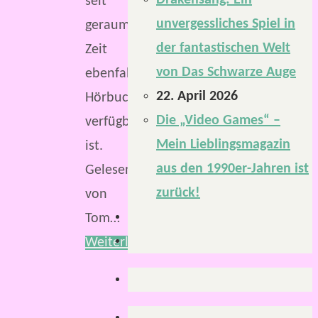
Drakensang: Ein
seit
unvergessliches Spiel in
geraumer
der fantastischen Welt
Zeit
von Das Schwarze Auge
ebenfalls
22. April 2026
Hörbuch
Die „Video Games“ –
verfügbar
Mein Lieblingsmagazin
ist.
aus den 1990er-Jahren ist
Gelesen
zurück!
von
Tom…
Weiterlesen