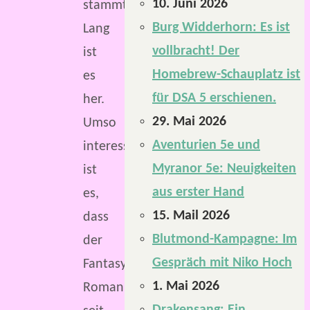
10. Juni 2026
stammt.
Burg Widderhorn: Es ist
Lang
vollbracht! Der
ist
Homebrew-Schauplatz ist
es
für DSA 5 erschienen.
her.
29. Mai 2026
Umso
Aventurien 5e und
interessanter
Myranor 5e: Neuigkeiten
ist
aus erster Hand
es,
15. Mail 2026
dass
Blutmond-Kampagne: Im
der
Gespräch mit Niko Hoch
Fantasy-
1. Mai 2026
Roman