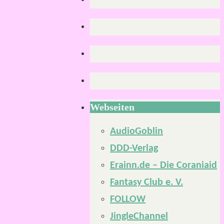
Webseiten
AudioGoblin
DDD-Verlag
Erainn.de – Die Coraniaid
Fantasy Club e. V.
FOLLOW
JingleChannel