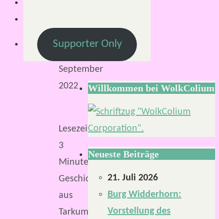
11.
September
2022
Supporter Only
22.
September
2022
Willkommen bei WolkColium
Lesezeit:
3
Neueste Beiträge
Minuten
21. Juli 2026
Geschichten
Burg Widderhorn:
aus
Vorstellung des
Tarkum.