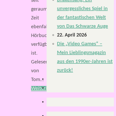
Drakensang: Ein
seit
unvergessliches Spiel in
geraumer
der fantastischen Welt
Zeit
von Das Schwarze Auge
ebenfalls
22. April 2026
Hörbuch
Die „Video Games“ –
verfügbar
Mein Lieblingsmagazin
ist.
aus den 1990er-Jahren ist
Gelesen
zurück!
von
Tom…
Weiterlesen