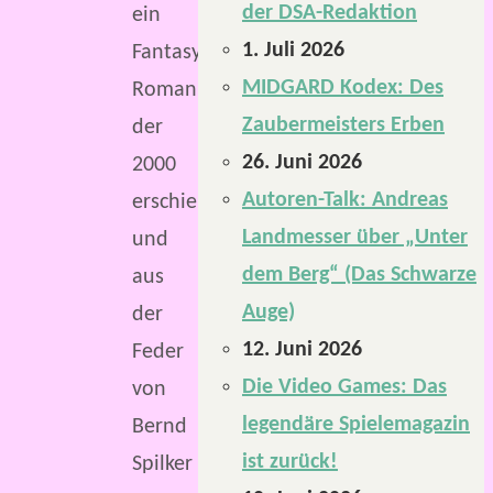
der DSA-Redaktion
ein
1. Juli 2026
Fantasy-
MIDGARD Kodex: Des
Roman,
Zaubermeisters Erben
der
26. Juni 2026
2000
Autoren-Talk: Andreas
erschien
Landmesser über „Unter
und
dem Berg“ (Das Schwarze
aus
Auge)
der
12. Juni 2026
Feder
Die Video Games: Das
von
legendäre Spielemagazin
Bernd
ist zurück!
Spilker