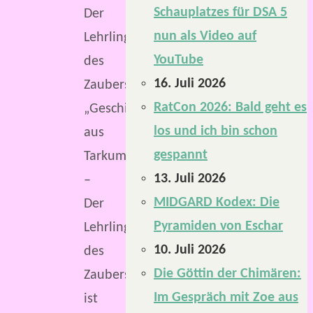
Schauplatzes für DSA 5
Der
nun als Video auf
Lehrling
YouTube
des
16. Juli 2026
Zauberschmiedes.
RatCon 2026: Bald geht es
„Geschichten
los und ich bin schon
aus
gespannt
Tarkum
13. Juli 2026
–
MIDGARD Kodex: Die
Der
Pyramiden von Eschar
Lehrling
10. Juli 2026
des
Die Göttin der Chimären:
Zauberschmiedes“
Im Gespräch mit Zoe aus
ist