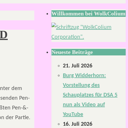
Willkommen bei WolkColium
RD
Neueste Beiträge
21. Juli 2026
Burg Widderhorn:
Vorstellung des
Unter dem
Schauplatzes für DSA 5
Lesenden Pen-
nun als Video auf
ößten Pen-&-
YouTube
n der Partie.
16. Juli 2026