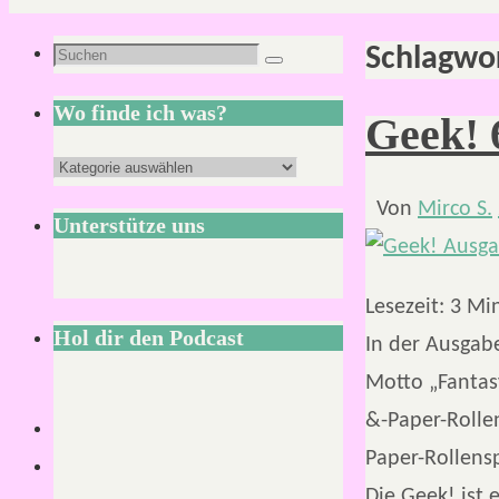
Schlagwo
Suchen
Suchen
nach:
Wo finde ich was?
Geek! 
Wo
finde
Von
Mirco S.
Unterstütze uns
ich
was?
Lesezeit:
3
Mi
Hol dir den Podcast
In der Ausgab
Motto „Fantas
&-Paper-Rollen
Paper-Rollensp
Die Geek! ist