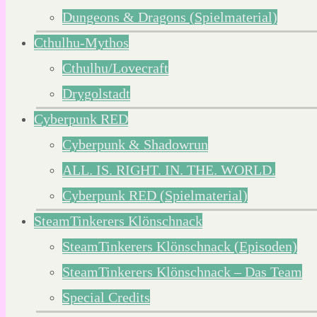
Dungeons & Dragons (Spielmaterial)
Cthulhu-Mythos
Cthulhu/Lovecraft
Drygolstadt
Cyberpunk RED
Cyberpunk & Shadowrun
ALL. IS. RIGHT. IN. THE. WORLD.
Cyberpunk RED (Spielmaterial)
SteamTinkerers Klönschnack
SteamTinkerers Klönschnack (Episoden)
SteamTinkerers Klönschnack – Das Team
Special Credits