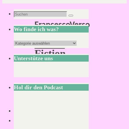
Schlagwort:
Suchen
Suchen
FrancescoVerso
nach:
Wo finde ich was?
Future
Wo
Fiction
finde
Unterstütze uns
Magazine
ich
was?
Hol dir den Podcast
Lesezeit:
2
Minuten
Das