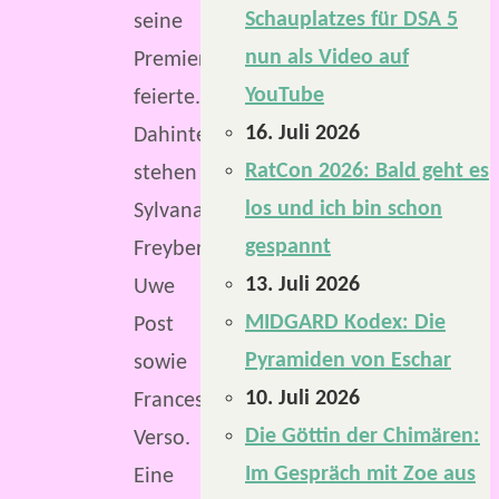
Schauplatzes für DSA 5
seine
nun als Video auf
Premiere
YouTube
feierte.
16. Juli 2026
Dahinter
RatCon 2026: Bald geht es
stehen
los und ich bin schon
Sylvana
gespannt
Freyberg,
13. Juli 2026
Uwe
MIDGARD Kodex: Die
Post
Pyramiden von Eschar
sowie
10. Juli 2026
Francesco
Die Göttin der Chimären:
Verso.
Im Gespräch mit Zoe aus
Eine