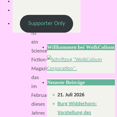
Future
Fiction
Supporter Only
Magazine
ist
ein
Willkommen bei WolkColium
Science-
Fiction-
Magazin,
das
Neueste Beiträge
im
21. Juli 2026
Februar
Burg Widderhorn:
dieses
Vorstellung des
Jahres