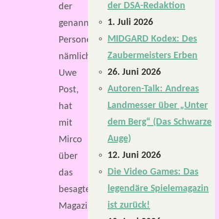
der DSA-Redaktion
der
1. Juli 2026
genannten
MIDGARD Kodex: Des
Personen,
Zaubermeisters Erben
nämlich
26. Juni 2026
Uwe
Autoren-Talk: Andreas
Post,
Landmesser über „Unter
hat
dem Berg“ (Das Schwarze
mit
Auge)
Mirco
12. Juni 2026
über
Die Video Games: Das
das
legendäre Spielemagazin
besagte
ist zurück!
Magazin