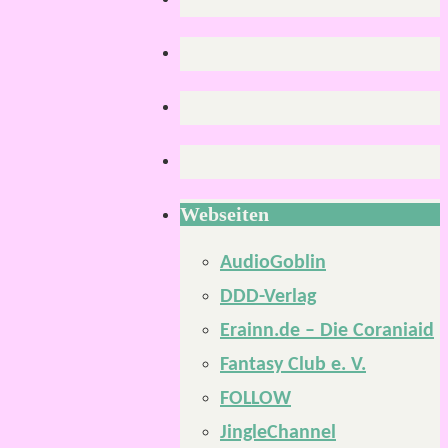
Webseiten
AudioGoblin
DDD-Verlag
Erainn.de – Die Coraniaid
Fantasy Club e. V.
FOLLOW
JingleChannel