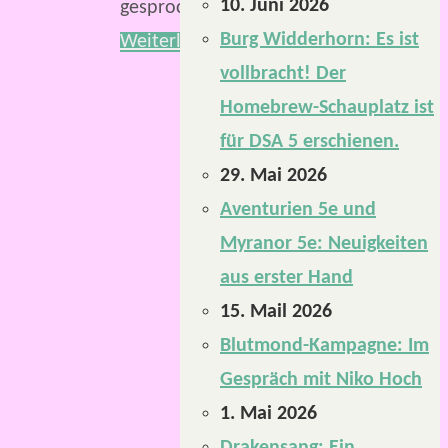
10. Juni 2026
gesprochen.
Burg Widderhorn: Es ist
Weiterlesen
vollbracht! Der
Homebrew-Schauplatz ist
für DSA 5 erschienen.
29. Mai 2026
Aventurien 5e und
Myranor 5e: Neuigkeiten
aus erster Hand
15. Mail 2026
Blutmond-Kampagne: Im
Gespräch mit Niko Hoch
1. Mai 2026