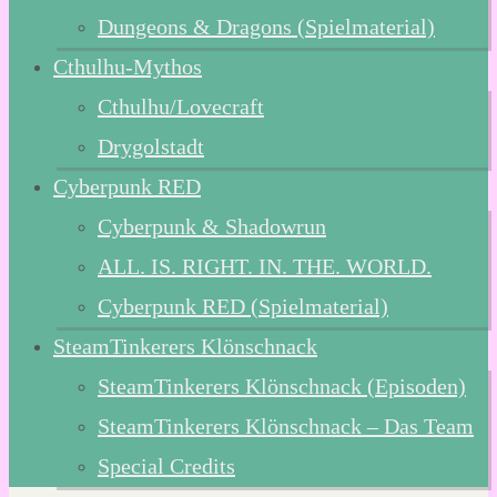
Dungeons & Dragons (Spielmaterial)
Cthulhu-Mythos
Cthulhu/Lovecraft
Drygolstadt
Cyberpunk RED
Cyberpunk & Shadowrun
ALL. IS. RIGHT. IN. THE. WORLD.
Cyberpunk RED (Spielmaterial)
SteamTinkerers Klönschnack
SteamTinkerers Klönschnack (Episoden)
SteamTinkerers Klönschnack – Das Team
Special Credits