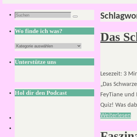
Schlagwo
Suchen
Suchen
nach:
Wo finde ich was?
Das Sc
Wo
finde
Unterstütze uns
ich
Lesezeit:
3
Mi
was?
„Das Schwarze 
Hol dir den Podcast
FeyTiane und 
Quiz! Was dab
Weiterlesen
Faszin