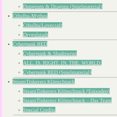
Dungeons & Dragons (Spielmaterial)
Cthulhu-Mythos
Cthulhu/Lovecraft
Drygolstadt
Cyberpunk RED
Cyberpunk & Shadowrun
ALL. IS. RIGHT. IN. THE. WORLD.
Cyberpunk RED (Spielmaterial)
SteamTinkerers Klönschnack
SteamTinkerers Klönschnack (Episoden)
SteamTinkerers Klönschnack – Das Team
Special Credits