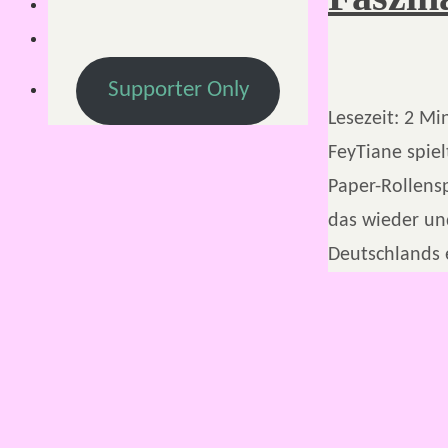
Supporter Only
Lesezeit:
2
Mi
FeyTiane spiel
Paper-Rollensp
das wieder un
Deutschlands 