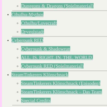
Dungeons & Dragons (Spielmaterial)
Cthulhu-Mythos
Cthulhu/Lovecraft
Drygolstadt
Cyberpunk RED
Cyberpunk & Shadowrun
ALL. IS. RIGHT. IN. THE. WORLD.
Cyberpunk RED (Spielmaterial)
SteamTinkerers Klönschnack
SteamTinkerers Klönschnack (Episoden)
SteamTinkerers Klönschnack – Das Team
Special Credits