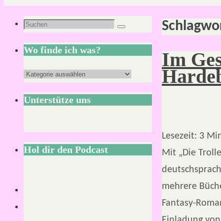
Schlagwo
Suchen
Suchen
nach:
Wo finde ich was?
Im Ges
Harde
Wo
finde
Unterstütze uns
ich
was?
Lesezeit:
3
Mi
Hol dir den Podcast
Mit „Die Troll
deutschsprachi
mehrere Bücher
Fantasy-Roman 
Einladung von