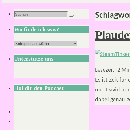
Schlagwo
Suchen
Suchen
nach:
Wo finde ich was?
Plaude
Wo
finde
Unterstütze uns
ich
Lesezeit:
2
Mi
was?
Es ist Zeit fü
Hol dir den Podcast
und David und
dabei genau ge