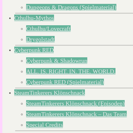
Dungeons & Dragons (Spielmaterial)
Cthulhu-Mythos
Cthulhu/Lovecraft
Drygolstadt
Cyberpunk RED
Cyberpunk & Shadowrun
ALL. IS. RIGHT. IN. THE. WORLD.
Cyberpunk RED (Spielmaterial)
SteamTinkerers Klönschnack
SteamTinkerers Klönschnack (Episoden)
SteamTinkerers Klönschnack – Das Team
Special Credits