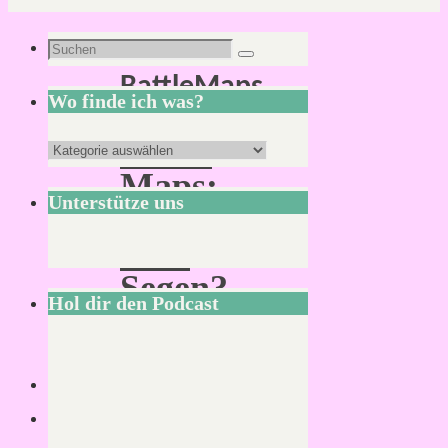
Schlagwort:
Suchen
Suchen
BattleMaps
nach:
Wo finde ich was?
Battle
Wo
Maps:
finde
Unterstütze uns
Fluch
ich
oder
was?
Segen?
Hol dir den Podcast
Lesezeit:
2