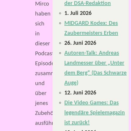
der DSA-Redaktion
Mirco
1. Juli 2026
haben
MIDGARD Kodex: Des
sich
Zaubermeisters Erben
in
26. Juni 2026
dieser
Autoren-Talk: Andreas
Podcast-
Landmesser über „Unter
Episode
dem Berg“ (Das Schwarze
zusammengesetzt
Auge)
und
12. Juni 2026
über
Die Video Games: Das
jenes
legendäre Spielemagazin
Zubehör
ist zurück!
ausführlich