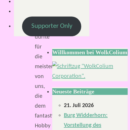
Minuten
Battle
Supporter Only
Maps
dürfte
für
Willkommen bei WolkColium
die
meisten
von
uns,
Neueste Beiträge
die
21. Juli 2026
dem
Burg Widderhorn:
fantastischen
Vorstellung des
Hobby