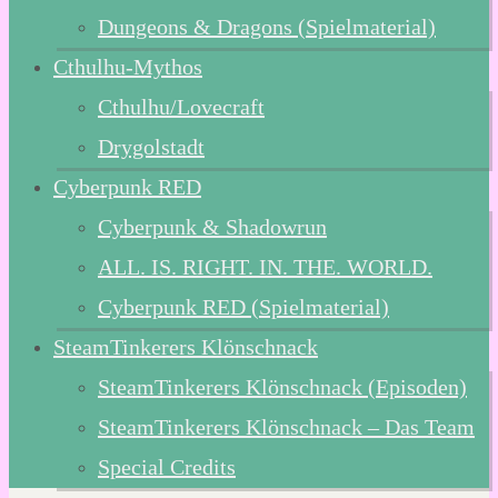
Dungeons & Dragons (Spielmaterial)
Cthulhu-Mythos
Cthulhu/Lovecraft
Drygolstadt
Cyberpunk RED
Cyberpunk & Shadowrun
ALL. IS. RIGHT. IN. THE. WORLD.
Cyberpunk RED (Spielmaterial)
SteamTinkerers Klönschnack
SteamTinkerers Klönschnack (Episoden)
SteamTinkerers Klönschnack – Das Team
Special Credits