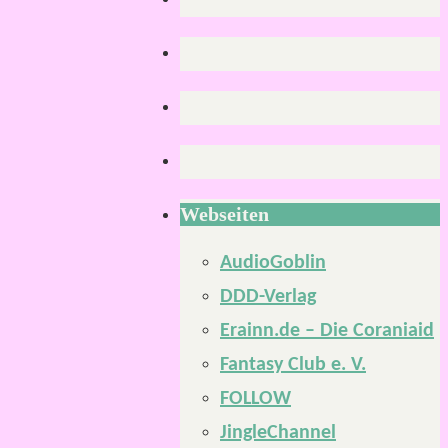
Webseiten
AudioGoblin
DDD-Verlag
Erainn.de – Die Coraniaid
Fantasy Club e. V.
FOLLOW
JingleChannel