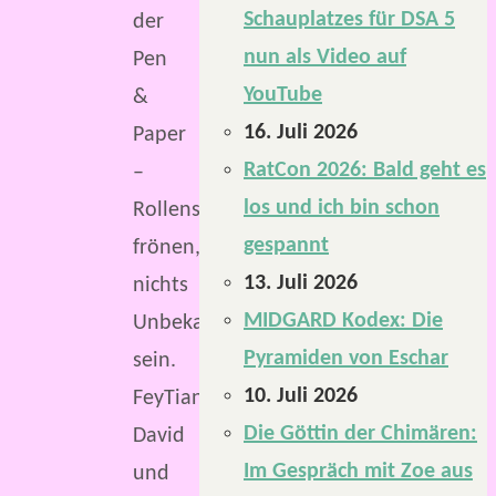
Schauplatzes für DSA 5
der
nun als Video auf
Pen
YouTube
&
16. Juli 2026
Paper
RatCon 2026: Bald geht es
–
los und ich bin schon
Rollenspiele
gespannt
frönen,
13. Juli 2026
nichts
MIDGARD Kodex: Die
Unbekanntes
Pyramiden von Eschar
sein.
10. Juli 2026
FeyTiane,
Die Göttin der Chimären:
David
Im Gespräch mit Zoe aus
und