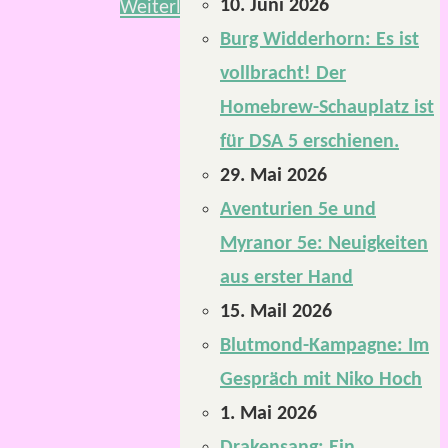
10. Juni 2026
Weiterlesen
Burg Widderhorn: Es ist
vollbracht! Der
Homebrew-Schauplatz ist
für DSA 5 erschienen.
29. Mai 2026
Aventurien 5e und
Myranor 5e: Neuigkeiten
aus erster Hand
15. Mail 2026
Blutmond-Kampagne: Im
Gespräch mit Niko Hoch
1. Mai 2026