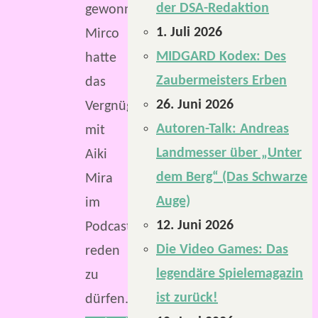
der DSA-Redaktion
gewonnen.
1. Juli 2026
Mirco
MIDGARD Kodex: Des
hatte
Zaubermeisters Erben
das
26. Juni 2026
Vergnügen,
Autoren-Talk: Andreas
mit
Landmesser über „Unter
Aiki
dem Berg“ (Das Schwarze
Mira
Auge)
im
12. Juni 2026
Podcast
Die Video Games: Das
reden
legendäre Spielemagazin
zu
ist zurück!
dürfen.