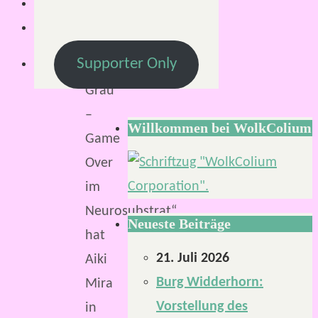
Minuten
Mit
Supporter Only
„Neon
Grau
–
Willkommen bei WolkColium
Game
Over
im
Neurosubstrat“
Neueste Beiträge
hat
21. Juli 2026
Aiki
Burg Widderhorn:
Mira
Vorstellung des
in