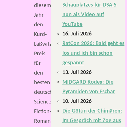
Schauplatzes für DSA 5
diesem
nun als Video auf
Jahr
YouTube
den
16. Juli 2026
Kurd-
RatCon 2026: Bald geht es
Laßwitz-
los und ich bin schon
Preis
gespannt
für
13. Juli 2026
den
MIDGARD Kodex: Die
besten
Pyramiden von Eschar
deutschsprachigen
10. Juli 2026
Science-
Die Göttin der Chimären:
Fiction-
Im Gespräch mit Zoe aus
Roman