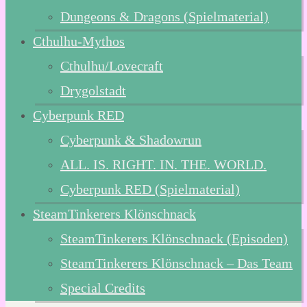
Dungeons & Dragons (Spielmaterial)
Cthulhu-Mythos
Cthulhu/Lovecraft
Drygolstadt
Cyberpunk RED
Cyberpunk & Shadowrun
ALL. IS. RIGHT. IN. THE. WORLD.
Cyberpunk RED (Spielmaterial)
SteamTinkerers Klönschnack
SteamTinkerers Klönschnack (Episoden)
SteamTinkerers Klönschnack – Das Team
Special Credits