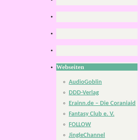
Webseiten
AudioGoblin
DDD-Verlag
Erainn.de – Die Coraniaid
Fantasy Club e. V.
FOLLOW
JingleChannel