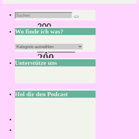
Schlagwort:
Suchen
Suchen
200
nach:
Wo finde ich was?
Episode
Wo
200
finde
Unterstütze uns
ich
was?
Hol dir den Podcast
Lesezeit:
2
Minuten
Es
ist