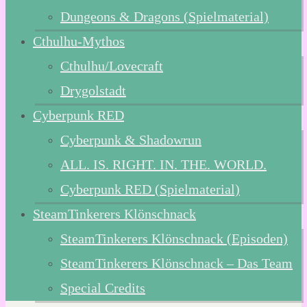
Dungeons & Dragons (Spielmaterial)
Cthulhu-Mythos
Cthulhu/Lovecraft
Drygolstadt
Cyberpunk RED
Cyberpunk & Shadowrun
ALL. IS. RIGHT. IN. THE. WORLD.
Cyberpunk RED (Spielmaterial)
SteamTinkerers Klönschnack
SteamTinkerers Klönschnack (Episoden)
SteamTinkerers Klönschnack – Das Team
Special Credits