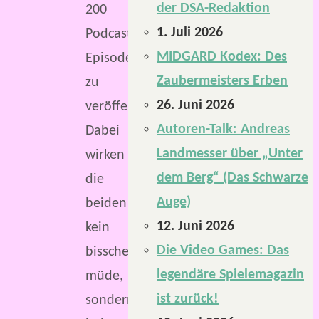
der DSA-Redaktion
200
1. Juli 2026
Podcast-
MIDGARD Kodex: Des
Episoden
Zaubermeisters Erben
zu
26. Juni 2026
veröffentlichen.
Autoren-Talk: Andreas
Dabei
Landmesser über „Unter
wirken
dem Berg“ (Das Schwarze
die
Auge)
beiden
12. Juni 2026
kein
Die Video Games: Das
bisschen
legendäre Spielemagazin
müde,
ist zurück!
sondern