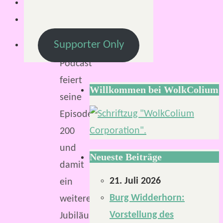
so
weit!
Supporter Only
Der
Podcast
feiert
Willkommen bei WolkColium
seine
Episode
200
und
Neueste Beiträge
damit
21. Juli 2026
ein
Burg Widderhorn:
weiteres
Vorstellung des
Jubiläum