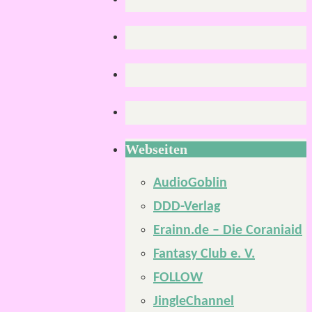
Webseiten
AudioGoblin
DDD-Verlag
Erainn.de – Die Coraniaid
Fantasy Club e. V.
FOLLOW
JingleChannel