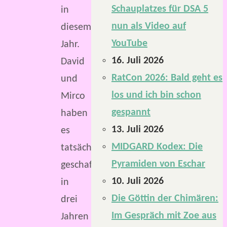
Schauplatzes für DSA 5
in
nun als Video auf
diesem
YouTube
Jahr.
16. Juli 2026
David
RatCon 2026: Bald geht es
und
los und ich bin schon
Mirco
gespannt
haben
13. Juli 2026
es
MIDGARD Kodex: Die
tatsächlich
Pyramiden von Eschar
geschafft,
10. Juli 2026
in
Die Göttin der Chimären:
drei
Im Gespräch mit Zoe aus
Jahren