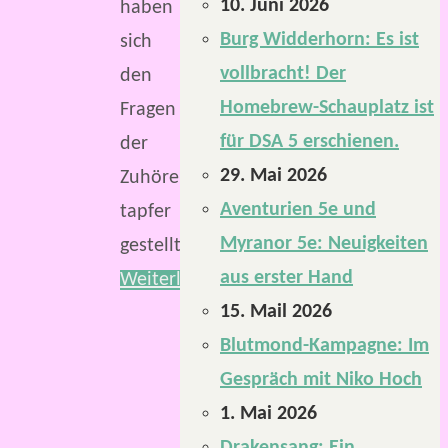
10. Juni 2026
haben
Burg Widderhorn: Es ist
sich
vollbracht! Der
den
Homebrew-Schauplatz ist
Fragen
für DSA 5 erschienen.
der
29. Mai 2026
Zuhörenden
Aventurien 5e und
tapfer
Myranor 5e: Neuigkeiten
gestellt.
aus erster Hand
Weiterlesen
15. Mail 2026
Blutmond-Kampagne: Im
Gespräch mit Niko Hoch
1. Mai 2026