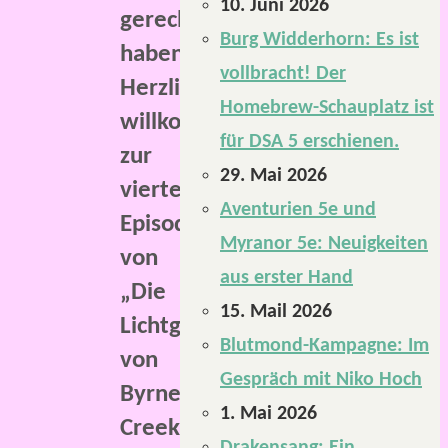
10. Juni 2026
gerechten
Burg Widderhorn: Es ist
haben.
vollbracht! Der
Herzlich
Homebrew-Schauplatz ist
willkommen
für DSA 5 erschienen.
zur
29. Mai 2026
vierten
Aventurien 5e und
Episode
Myranor 5e: Neuigkeiten
von
aus erster Hand
„Die
15. Mail 2026
Lichtgestalt
Blutmond-Kampagne: Im
von
Gespräch mit Niko Hoch
Byrnes
1. Mai 2026
Creek“.