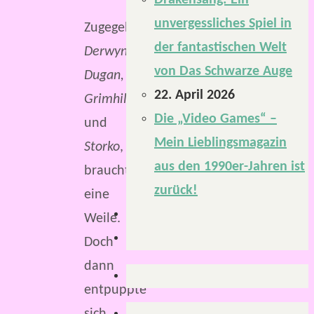
Drakensang: Ein
unvergessliches Spiel in
Zugegeben,
der fantastischen Welt
Derwyn,
von Das Schwarze Auge
Dugan,
22. April 2026
Grimhild
Die „Video Games“ –
und
Mein Lieblingsmagazin
Storko
,
aus den 1990er-Jahren ist
brauchten
zurück!
eine
Weile.
Doch
dann
entpuppte