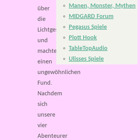
Manen, Monster, Mythen
über
MIDGARD Forum
die
Pegasus Spiele
Lichtgestalt
Plott Hook
und
TableTopAudio
machten
Ulisses Spiele
einen
ungewöhnlichen
Fund.
Nachdem
sich
unsere
vier
Abenteurer