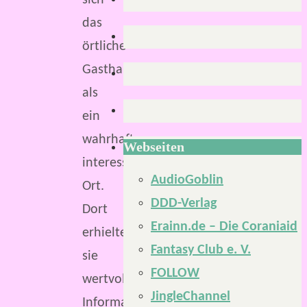
sich
das
örtliche
Gasthaus
als
ein
wahrhaft
Webseiten
interessanter
AudioGoblin
Ort.
DDD-Verlag
Dort
Erainn.de – Die Coraniaid
erhielten
Fantasy Club e. V.
sie
FOLLOW
wertvolle
JingleChannel
Informationen