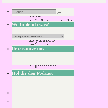
Suchen
Die
Suchen
nach:
Lichtgestalt
Wo finde ich was?
von
Wo
Byrnes
finde
Creek
Unterstütze uns
ich
–
was?
Episode
4
Hol dir den Podcast
Von
KLNSCHNCK