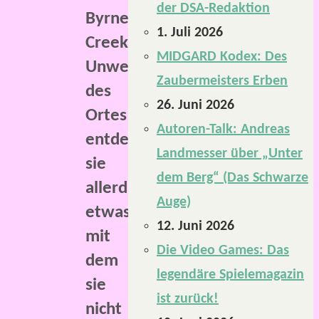
der DSA-Redaktion
Byrnes
1. Juli 2026
Creek.
MIDGARD Kodex: Des
Unweit
Zaubermeisters Erben
des
26. Juni 2026
Ortes
Autoren-Talk: Andreas
entdecken
Landmesser über „Unter
sie
dem Berg“ (Das Schwarze
allerdings
Auge)
etwas,
12. Juni 2026
mit
Die Video Games: Das
dem
legendäre Spielemagazin
sie
ist zurück!
nicht