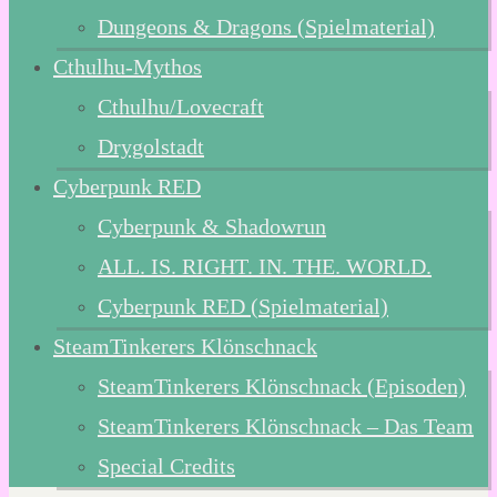
Dungeons & Dragons (Spielmaterial)
Cthulhu-Mythos
Cthulhu/Lovecraft
Drygolstadt
Cyberpunk RED
Cyberpunk & Shadowrun
ALL. IS. RIGHT. IN. THE. WORLD.
Cyberpunk RED (Spielmaterial)
SteamTinkerers Klönschnack
SteamTinkerers Klönschnack (Episoden)
SteamTinkerers Klönschnack – Das Team
Special Credits