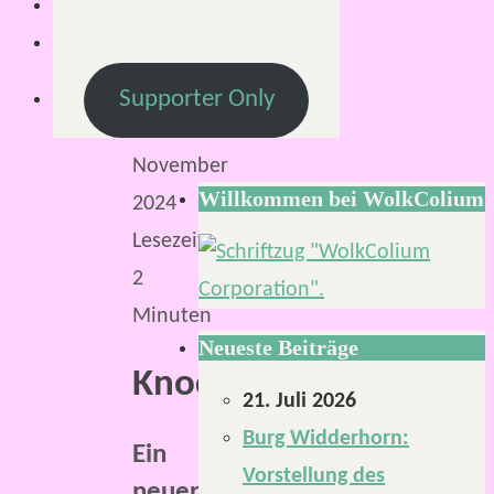
15.
November
2024
Supporter Only
26.
November
Willkommen bei WolkColium
2024
Lesezeit:
2
Minuten
Neueste Beiträge
Knochengrube.
21. Juli 2026
Burg Widderhorn:
Ein
Vorstellung des
neuer