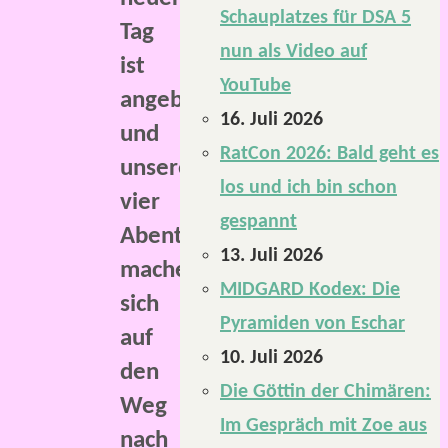
Schauplatzes für DSA 5
Tag
nun als Video auf
ist
YouTube
angebrochen
16. Juli 2026
und
RatCon 2026: Bald geht es
unsere
los und ich bin schon
vier
gespannt
Abenteurer
13. Juli 2026
machen
MIDGARD Kodex: Die
sich
Pyramiden von Eschar
auf
10. Juli 2026
den
Die Göttin der Chimären:
Weg
Im Gespräch mit Zoe aus
nach