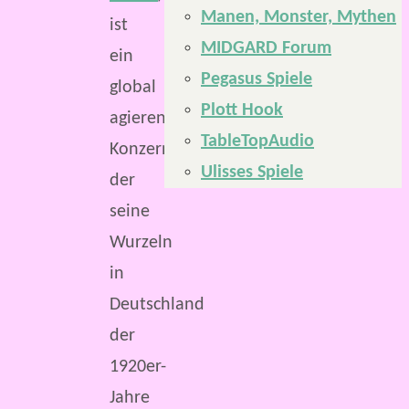
Manen, Monster, Mythen
ist
MIDGARD Forum
ein
Pegasus Spiele
global
Plott Hook
agierender
TableTopAudio
Konzern,
Ulisses Spiele
der
seine
Wurzeln
in
Deutschland
der
1920er-
Jahre