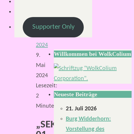
Mirco
S.
9.
Supporter Only
Mai
2024
Willkommen bei WolkColium
9.
Mai
2024
Lesezeit:
Neueste Beiträge
2
Minuten
21. Juli 2026
Burg Widderhorn:
„SEKTION-
Vorstellung des