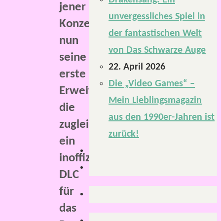
Drakensang: Ein
jener
unvergessliches Spiel in
Konzern
der fantastischen Welt
nun
von Das Schwarze Auge
seine
22. April 2026
erste
Die „Video Games“ –
Erweiterung,
Mein Lieblingsmagazin
die
aus den 1990er-Jahren ist
zugleich
zurück!
ein
inoffizielles
DLC
für
das