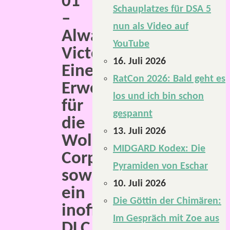
01
Schauplatzes für DSA 5
–
nun als Video auf
Always
YouTube
Victorious“.
16. Juli 2026
Eine
RatCon 2026: Bald geht es
Erweiterung
los und ich bin schon
für
gespannt
die
13. Juli 2026
WolkColium
MIDGARD Kodex: Die
Corporation
Pyramiden von Eschar
sowie
10. Juli 2026
ein
Die Göttin der Chimären:
inoffizielles
Im Gespräch mit Zoe aus
DLC