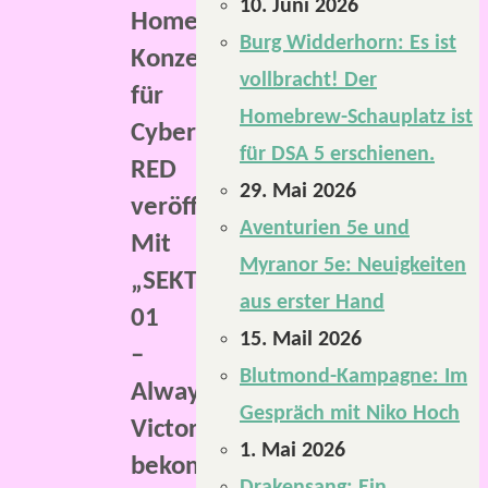
10. Juni 2026
Homebrew-
Burg Widderhorn: Es ist
Konzern
vollbracht! Der
für
Homebrew-Schauplatz ist
Cyberpunk
für DSA 5 erschienen.
RED
29. Mai 2026
veröffentlicht.
Aventurien 5e und
Mit
Myranor 5e: Neuigkeiten
„SEKTION-
aus erster Hand
01
15. Mail 2026
–
Blutmond-Kampagne: Im
Always
Gespräch mit Niko Hoch
Victoriuos“
1. Mai 2026
bekommt