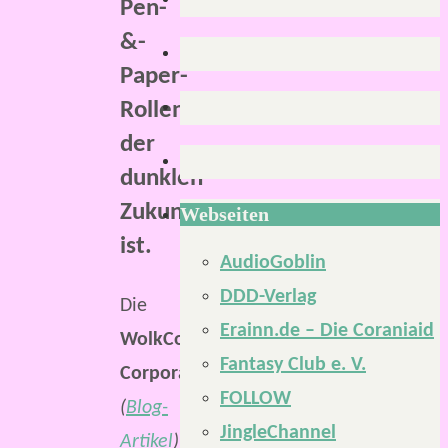
Pen-
&-
Paper-
Rollenspiel
der
dunklen
Zukunft
Webseiten
ist.
AudioGoblin
DDD-Verlag
Die
Erainn.de – Die Coraniaid
WolkColium
Fantasy Club e. V.
Corporation
FOLLOW
(
Blog-
JingleChannel
Artikel
)