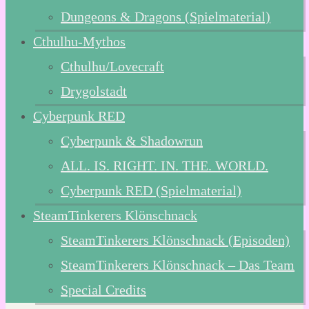
Dungeons & Dragons (Spielmaterial)
Cthulhu-Mythos
Cthulhu/Lovecraft
Drygolstadt
Cyberpunk RED
Cyberpunk & Shadowrun
ALL. IS. RIGHT. IN. THE. WORLD.
Cyberpunk RED (Spielmaterial)
SteamTinkerers Klönschnack
SteamTinkerers Klönschnack (Episoden)
SteamTinkerers Klönschnack – Das Team
Special Credits