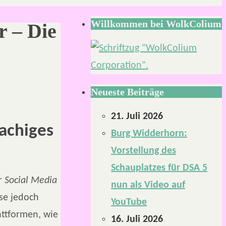
Willkommen bei WolkColium
 – Die
Neueste Beiträge
21. Juli 2026
rachiges
Burg Widderhorn:
Vorstellung des
Schauplatzes für DSA 5
r
Social Media
nun als Video auf
se jedoch
YouTube
attformen, wie
16. Juli 2026