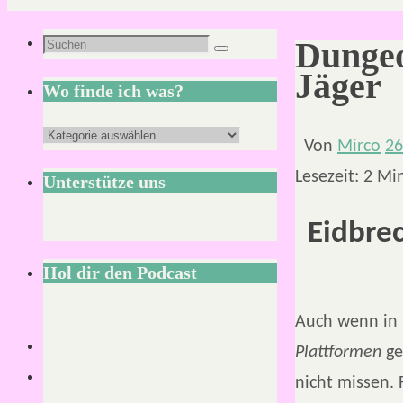
Suchen
Dungeo
Suchen
nach:
Jäger
Wo finde ich was?
Wo
Von
Mirco
26
finde
Lesezeit:
2
Mi
Unterstütze uns
ich
was?
Eidbrec
Hol dir den Podcast
Auch wenn in
Plattformen
ge
nicht missen. 