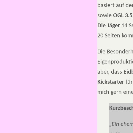
basiert auf de
sowie
OGL 3.5
Die Jäger
14 S
20 Seiten ko
Die Besonderh
Eigenproduktio
aber, dass
Eid
Kickstarter
fü
mich gern ein
Kurzbesc
„
Ein ehem