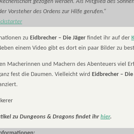
 Rechenschaft gezogen werden. Als Mitglied des Sonne
der Vorsteher des Ordens zur Hilfe gerufen.“
ickstarter
mationen zu
Eidbrecher – Die Jäger
findet ihr auf der
K
Neben einem Video gibt es dort ein paar Bilder zu be
en Macherinnen und Machern des Abenteuers viel Er
anz fest die Daumen. Vielleicht wird
Eidbrecher – Die
anziert.
kerer
rtikel zu Dungeons & Dragons findet ihr
hier
.
Informationen: