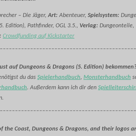
recher – Die Jäger,
Art:
Abenteuer,
Spielsystem:
Dunge
. Edition), Pathfinder, OGL 3.5.,
Verlag:
Dungeonteile,
:
Crowdfunding auf Kickstarter
____________________________________________
Lust auf Dungeons & Dragons (5. Edition) bekommen
enötigst du das
Spielerhandbuch
,
Monsterhandbuch
s
terhandbuch
. Außerdem kann ich dir den
Spielleiterschi
n.
____________________________________________
f the Coast, Dungeons & Dragons, and their logos a