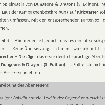
n Spielregeln von
Dungeons & Dragons (5. Edition)
,
Pa
. Laut der Kampagnenbeschreibung auf
Kickstarter
so
eiten umfassen. Mit den entsprechenden Karten soll 
mmen.
eit des Abenteuers ist jedoch, dass es eine deutschsp
n ist. Keine Übersetzung. Ich bin mir wirklich nicht si
brecher – Die Jäger
das erste deutschsprachige Abent
r
Dungeons & Dragons (5. Edition)
ist. Sollte ich mich i
es Besseren belehren.
hreibung des Abenteuers:
aliger Paladin hat viel Leid in der Gegend verursacht u