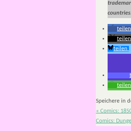
trademark
countries
teilen
teilen
teilen
teilen
Speichere in 
«
Comics: 185
Comics: Dunge