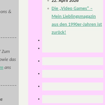
22. April 2026
Die „Video Games“ –
ons &
Mein Lieblingsmagazin
aus den 1990er-Jahren ist
zurück!
________
?
Zum
owie das
rm
ans
________
re