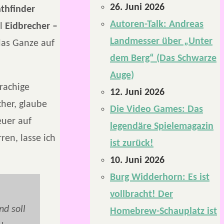
26. Juni 2026
thfinder
Autoren-Talk: Andreas
ll
Eidbrecher –
Landmesser über „Unter
das Ganze auf
dem Berg“ (Das Schwarze
Auge)
rachige
12. Juni 2026
cher, glaube
Die Video Games: Das
euer auf
legendäre Spielemagazin
rren, lasse ich
ist zurück!
10. Juni 2026
Burg Widderhorn: Es ist
vollbracht! Der
nd soll
Homebrew-Schauplatz ist