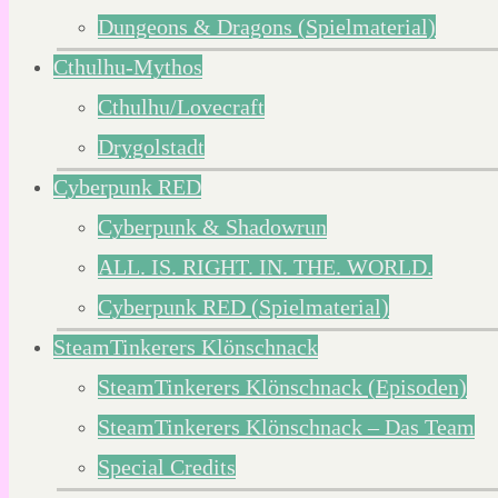
Dungeons & Dragons (Spielmaterial)
Cthulhu-Mythos
Cthulhu/Lovecraft
Drygolstadt
Cyberpunk RED
Cyberpunk & Shadowrun
ALL. IS. RIGHT. IN. THE. WORLD.
Cyberpunk RED (Spielmaterial)
SteamTinkerers Klönschnack
SteamTinkerers Klönschnack (Episoden)
SteamTinkerers Klönschnack – Das Team
Special Credits