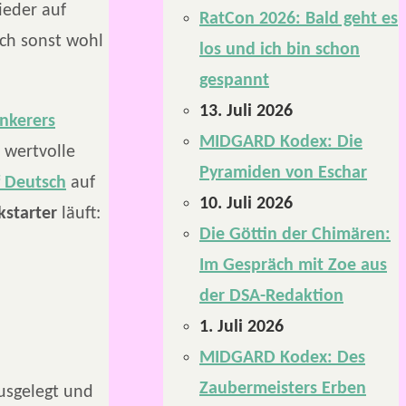
ieder auf
RatCon 2026: Bald geht es
ch sonst wohl
los und ich bin schon
gespannt
13. Juli 2026
nkerers
MIDGARD Kodex: Die
 wertvolle
Pyramiden von Eschar
 Deutsch
auf
10. Juli 2026
kstarter
läuft:
Die Göttin der Chimären:
Im Gespräch mit Zoe aus
der DSA-Redaktion
1. Juli 2026
MIDGARD Kodex: Des
Zaubermeisters Erben
ausgelegt und