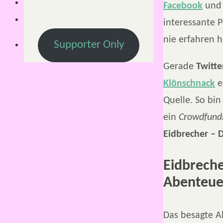
Facebook
un
interessante 
nie erfahren h
Supporter Only
Gerade
Twitte
Klönschnack
e
Quelle. So bin
ein
Crowdfundi
Eidbrecher – D
Eidbreche
Abenteue
Das besagte Ab