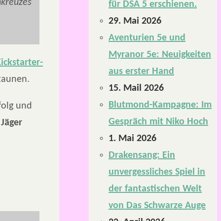
nkreuzes
für DSA 5 erschienen.
29. Mai 2026
Aventurien 5e und
Myranor 5e: Neuigkeiten
ickstarter-
aus erster Hand
staunen.
15. Mail 2026
Blutmond-Kampagne: Im
folg und
Gespräch mit Niko Hoch
 Jäger
1. Mai 2026
Drakensang: Ein
unvergessliches Spiel in
der fantastischen Welt
von Das Schwarze Auge