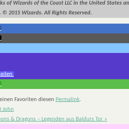
s of Wizards of the Coast LLC in the United States a
. © 2015 Wizards. All Rights Reserved.
teilen
deinen Favoriten diesen
Permalink
.
0 John
ons & Dragons – Legenden aus Baldurs Tor
»