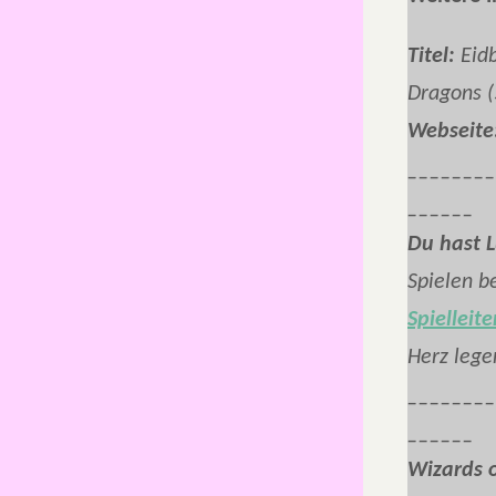
Titel:
Eidb
Dragons (5
Webseite
________
______
Du hast 
Spielen b
Spiellei
Herz lege
________
______
Wizards o