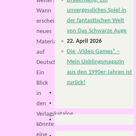
Drakensang: Ein
weiter?
unvergessliches Spiel in
Wann
der fantastischen Welt
erscheint
von Das Schwarze Auge
neues
22. April 2026
Material
Die „Video Games“ –
auf
Mein Lieblingsmagazin
Deutsch?
aus den 1990er-Jahren ist
Ein
zurück!
Blick
in
den
Verlagskatalog
könnte
eine