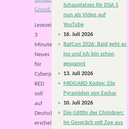
Schauplatzes für DSA 5
nun als Video auf
YouTube
Lesezeit:
16. Juli 2026
3
RatCon 2026: Bald geht es
Minuten
los und ich bin schon
Neues
gespannt
für
13. Juli 2026
Cyberpunk
MIDGARD Kodex: Die
RED
Pyramiden von Eschar
soll
10. Juli 2026
auf
Die Göttin der Chimären:
Deutsch
Im Gespräch mit Zoe aus
erscheinen: