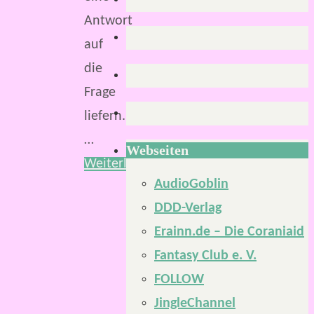
Antwort
auf
die
Frage
liefern.
…
Webseiten
Weiterlesen
AudioGoblin
DDD-Verlag
Erainn.de – Die Coraniaid
Fantasy Club e. V.
FOLLOW
JingleChannel