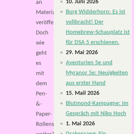
10. Juni 2026
an
Burg Widderhorn: Es ist
Material
vollbracht! Der
veröffentlicht.
Homebrew-Schauplatz ist
Doch
für DSA 5 erschienen.
wie
29. Mai 2026
geht
Aventurien 5e und
es
Myranor 5e: Neuigkeiten
mit
aus erster Hand
dem
15. Mail 2026
Pen-
Blutmond-Kampagne: Im
&-
Gespräch mit Niko Hoch
Paper-
1. Mai 2026
Rollenspiel