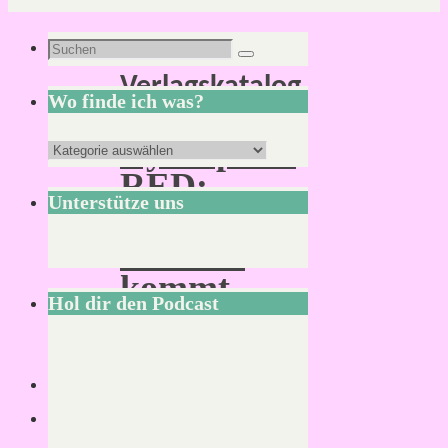
Schlagwort:
Suchen
Suchen
Verlagskatalog
nach:
Wo finde ich was?
Cyberpunk
Wo
RED:
finde
Unterstütze uns
Black
ich
Chrome
was?
kommt
Hol dir den Podcast
auf
Deutsch