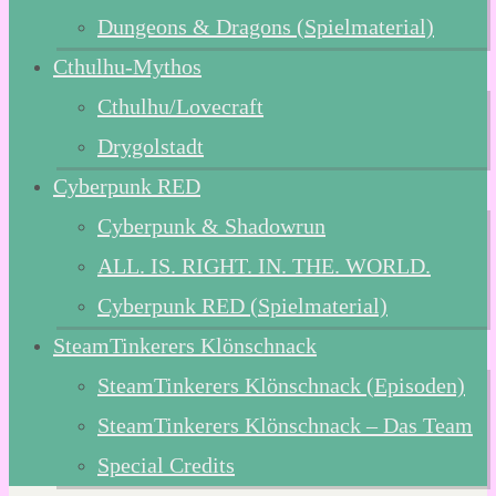
Dungeons & Dragons (Spielmaterial)
Cthulhu-Mythos
Cthulhu/Lovecraft
Drygolstadt
Cyberpunk RED
Cyberpunk & Shadowrun
ALL. IS. RIGHT. IN. THE. WORLD.
Cyberpunk RED (Spielmaterial)
SteamTinkerers Klönschnack
SteamTinkerers Klönschnack (Episoden)
SteamTinkerers Klönschnack – Das Team
Special Credits