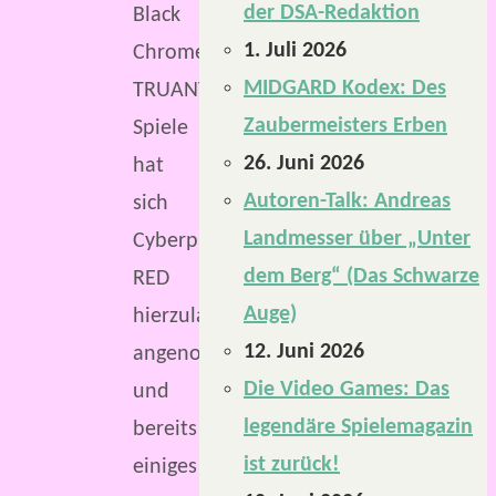
der DSA-Redaktion
Black
1. Juli 2026
Chrome.
MIDGARD Kodex: Des
TRUANT
Zaubermeisters Erben
Spiele
26. Juni 2026
hat
Autoren-Talk: Andreas
sich
Landmesser über „Unter
Cyberpunk
dem Berg“ (Das Schwarze
RED
Auge)
hierzulande
12. Juni 2026
angenommen
Die Video Games: Das
und
legendäre Spielemagazin
bereits
ist zurück!
einiges