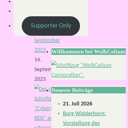
Von
Mirco
S.
Supporter Only
6.
September
2023
Willkommen bei WolkColium
14.
September
2023
Neueste Beiträge
21. Juli 2026
Burg Widderhorn:
Vorstellung des