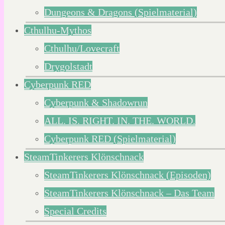
Dungeons & Dragons (Spielmaterial)
Cthulhu-Mythos
Cthulhu/Lovecraft
Drygolstadt
Cyberpunk RED
Cyberpunk & Shadowrun
ALL. IS. RIGHT. IN. THE. WORLD.
Cyberpunk RED (Spielmaterial)
SteamTinkerers Klönschnack
SteamTinkerers Klönschnack (Episoden)
SteamTinkerers Klönschnack – Das Team
Special Credits