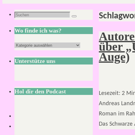
Schlagwo
Suchen
Suchen
nach:
Wo finde ich was?
Autore
über „
Wo
Auge)
finde
Unterstütze uns
ich
was?
Hol dir den Podcast
Lesezeit:
2
Mi
Andreas Landm
Roman im Rahm
Das Schwarze 