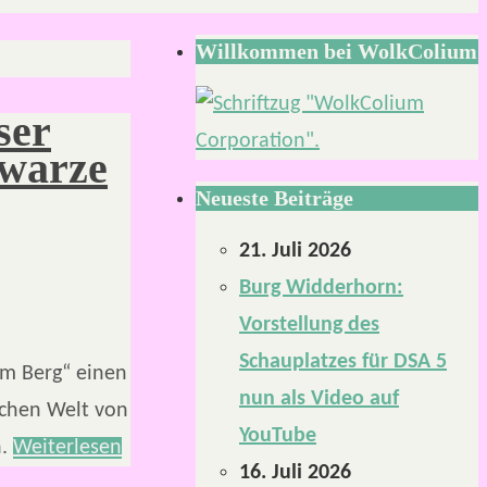
Willkommen bei WolkColium
ser
hwarze
Neueste Beiträge
21. Juli 2026
Burg Widderhorn:
Vorstellung des
Schauplatzes für DSA 5
em Berg“ einen
nun als Video auf
schen Welt von
YouTube
n.
Weiterlesen
16. Juli 2026