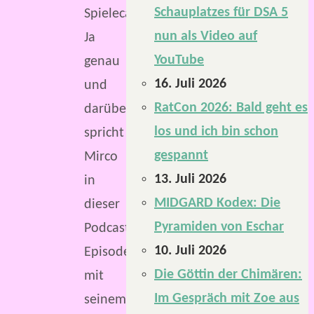
Schauplatzes für DSA 5
Spielecafé?
nun als Video auf
Ja
YouTube
genau
16. Juli 2026
und
RatCon 2026: Bald geht es
darüber
los und ich bin schon
spricht
gespannt
Mirco
13. Juli 2026
in
MIDGARD Kodex: Die
dieser
Pyramiden von Eschar
Podcast-
10. Juli 2026
Episode
Die Göttin der Chimären:
mit
Im Gespräch mit Zoe aus
seinem