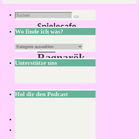
Schlagwort:
Suchen
Suchen
Spielecafe
nach:
Wo finde ich was?
Das
Wo
Ragnarök
finde
Unterstütze uns
Café
ich
was?
Hol dir den Podcast
Lesezeit:
2
Minuten
Im