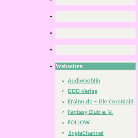
Webseiten
AudioGoblin
DDD-Verlag
Erainn.de – Die Coraniaid
Fantasy Club e. V.
FOLLOW
JingleChannel