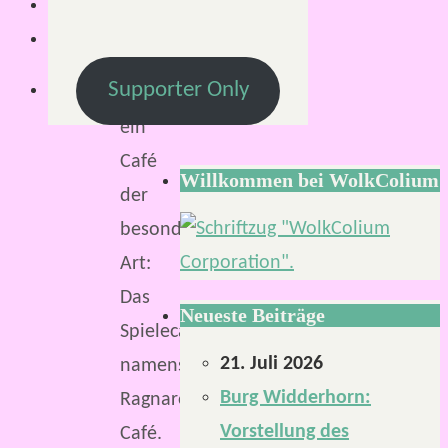
Herzen
Kiels
Supporter Only
liegt
ein
Café
Willkommen bei WolkColium
der
besonderen
Art:
Das
Neueste Beiträge
Spielecafé
21. Juli 2026
namens
Burg Widderhorn:
Ragnarök
Vorstellung des
Café.