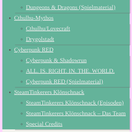
Dungeons & Dragons (Spielmaterial)
Cthulhu-Mythos
Cthulhu/Lovecraft
Drygolstadt
Cyberpunk RED
Cyberpunk & Shadowrun
ALL. IS. RIGHT. IN. THE. WORLD.
Cyberpunk RED (Spielmaterial)
SteamTinkerers Klönschnack
SteamTinkerers Klönschnack (Episoden)
SteamTinkerers Klönschnack – Das Team
Special Credits