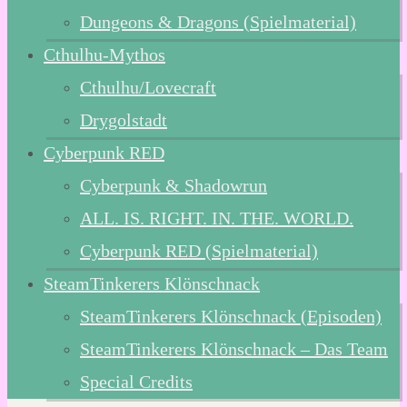
Dungeons & Dragons (Spielmaterial)
Cthulhu-Mythos
Cthulhu/Lovecraft
Drygolstadt
Cyberpunk RED
Cyberpunk & Shadowrun
ALL. IS. RIGHT. IN. THE. WORLD.
Cyberpunk RED (Spielmaterial)
SteamTinkerers Klönschnack
SteamTinkerers Klönschnack (Episoden)
SteamTinkerers Klönschnack – Das Team
Special Credits