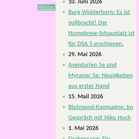
10. Juni 2026
Weiterlesen
Burg Widderhorn: Es ist
vollbracht! Der
Homebrew-Schauplatz ist
für DSA 5 erschienen.
29. Mai 2026
Aventurien 5e und
Myranor 5e: Neuigkeiten
aus erster Hand
15. Mail 2026
Blutmond-Kampagne: Im
Gespräch mit Niko Hoch
1. Mai 2026