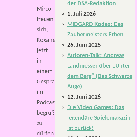
der DSA-Redaktion
Mirco
1. Juli 2026
freuen
MIDGARD Kodex: Des
sich,
Zaubermeisters Erben
Roxane
26. Juni 2026
jetzt
Autoren-Talk: Andreas
in
Landmesser über „Unter
einem
dem Berg“ (Das Schwarze
Gespräch
Auge)
im
12. Juni 2026
Podcast
Die Video Games: Das
begrüßen
legendäre Spielemagazin
zu
ist zurück!
dürfen.