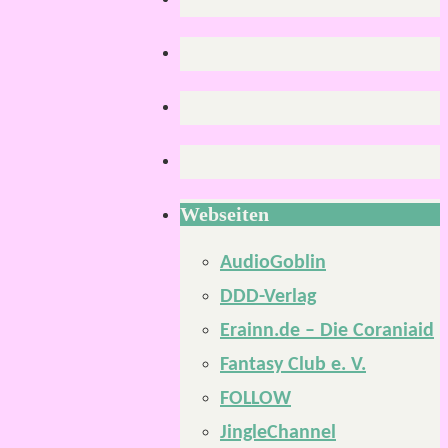
Webseiten
AudioGoblin
DDD-Verlag
Erainn.de – Die Coraniaid
Fantasy Club e. V.
FOLLOW
JingleChannel