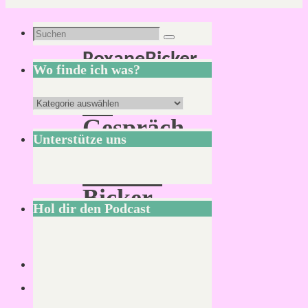
Schlagwort:
Suchen
Suchen
RoxaneBicker
nach:
Wo finde ich was?
Im
Wo
Gespräch
finde
Unterstütze uns
mit
ich
Roxane
was?
Bicker
Hol dir den Podcast