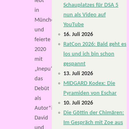
lebt
Schauplatzes für DSA 5
in
nun als Video auf
München
YouTube
und
16. Juli 2026
feierte
RatCon 2026: Bald geht es
2020
los und ich bin schon
mit
gespannt
„Inepu“
13. Juli 2026
das
MIDGARD Kodex: Die
Debüt
Pyramiden von Eschar
als
10. Juli 2026
Autor*in.
Die Göttin der Chimären:
David
Im Gespräch mit Zoe aus
und