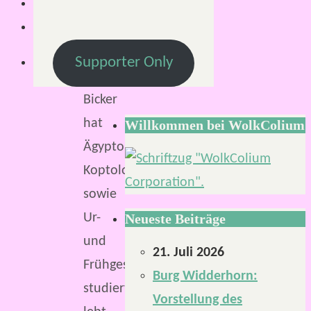
Lesezeit:
2
Minuten
Supporter Only
Roxane
Bicker
hat
Willkommen bei WolkColium
Ägyptologie,
Koptologie
sowie
Ur-
Neueste Beiträge
und
21. Juli 2026
Frühgeschichte
Burg Widderhorn:
studiert,
Vorstellung des